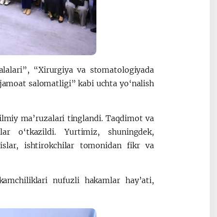
lalari”, “Xirurgiya va stomatologiyada
jamoat salomatligi” kabi uchta yo‘nalish
ilmiy ma’ruzalari tinglandi. Taqdimot va
r o‘tkazildi. Yurtimiz, shuningdek,
sislar, ishtirokchilar tomonidan fikr va
amchiliklari nufuzli hakamlar hay’ati,