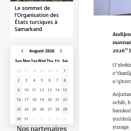
Le sommet de
l'Organisation des
États turciques à
Samarkand
Andijon
mavzusi
2026” II
August
2026
Sun
Mon
Tue
Wed
Thu
Fri
Sat
O‘zbeki
26
27
28
29
30
31
1
o‘tkazi
2
3
4
5
6
7
8
o‘qituvc
9
10
11
12
13
14
15
Anjuman
16
17
18
19
20
21
22
ochib, 
23
24
25
26
27
28
29
hamkorl
yurtimi
30
31
1
2
3
4
5
yuzaga 
Nos partenaires