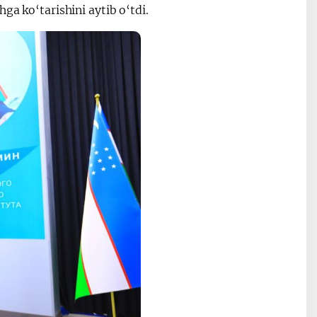
ga ko‘tarishini aytib o‘tdi.