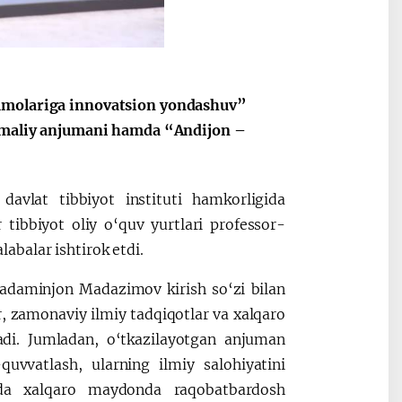
ammolariga innovatsion yondashuv”
y-amaliy anjumani hamda “Andijon –
 davlat tibbiyot instituti hamkorligida
tibbiyot oliy o‘quv yurtlari professor-
labalar ishtirok etdi.
 Madaminjon Madazimov kirish so‘zi bilan
, zamonaviy ilmiy tadqiqotlar va xalqaro
adi. Jumladan, o‘tkazilayotgan anjuman
quvvatlash, ularning ilmiy salohiyatini
amda xalqaro maydonda raqobatbardosh