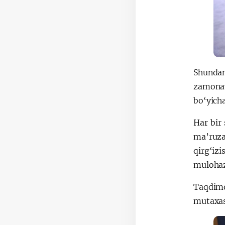
Shundan
zamonav
bo‘yicha
Har bir
ma’ruz
qirg‘iz
mulohaza
Taqdimo
mutaxass