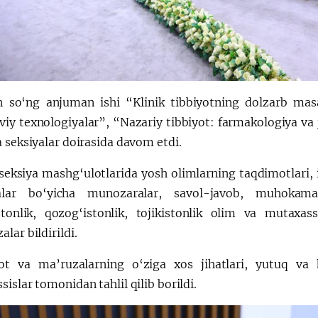
 so‘ng anjuman ishi “Klinik tibbiyotning dolzarb masa
iy texnologiyalar”, “Nazariy tibbiyot: farmakologiya va 
 seksiyalar doirasida davom etdi.
 seksiya mashg‘ulotlarida yosh olimlarning taqdimotlari, 
alar bo‘yicha munozaralar, savol-javob, muhokamala
istonlik, qozog‘istonlik, tojikistonlik olim va mutaxas
lar bildirildi.
t va ma’ruzalarning o‘ziga xos jihatlari, yutuq va k
islar tomonidan tahlil qilib borildi.