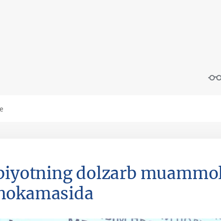
biyotning dolzarb muammola
hokamasida