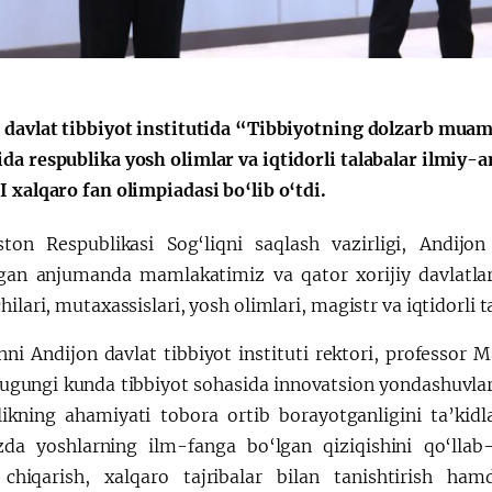
 davlat tibbiyot institutida “Tibbiyotning dolzarb mu
da respublika yosh olimlar va iqtidorli talabalar ilmi
 xalqaro fan olimpiadasi bo‘lib o‘tdi.
ston Respublikasi Sog‘liqni saqlash vazirligi, Andijon
lgan anjumanda mamlakatimiz va qator xorijiy davlatlar 
hilari, mutaxassislari, yosh olimlari, magistr va iqtidorli ta
ni Andijon davlat tibbiyot instituti rektori, professor
bugungi kunda tibbiyot sohasida innovatsion yondashuvlar
ikning ahamiyati tobora ortib borayotganligini ta’kidl
zda yoshlarning ilm-fanga bo‘lgan qiziqishini qo‘llab-
chiqarish, xalqaro tajribalar bilan tanishtirish h