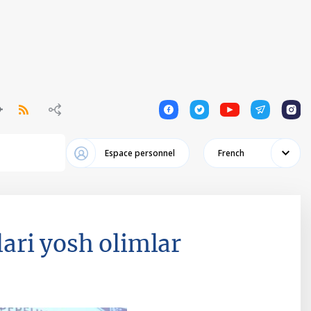
1
1
1
1
1
Espace personnel
French
ri yosh olimlar