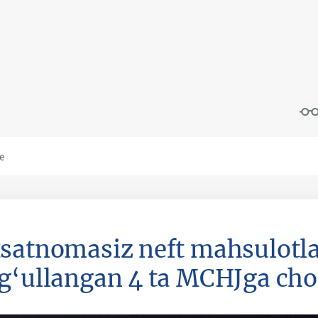
satnomasiz neft mahsulotlar
g‘ullangan 4 ta MCHJga chor