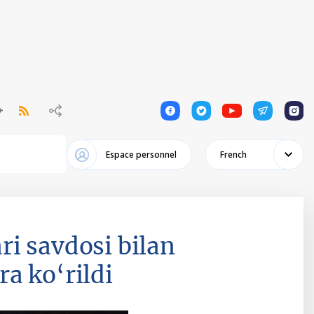
1
1
1
1
1
Espace personnel
French
i savdosi bilan
a ko‘rildi