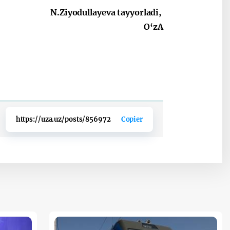
N.Ziyodullayeva tayyorladi,
O‘zA
https://uza.uz/posts/856972
Copier