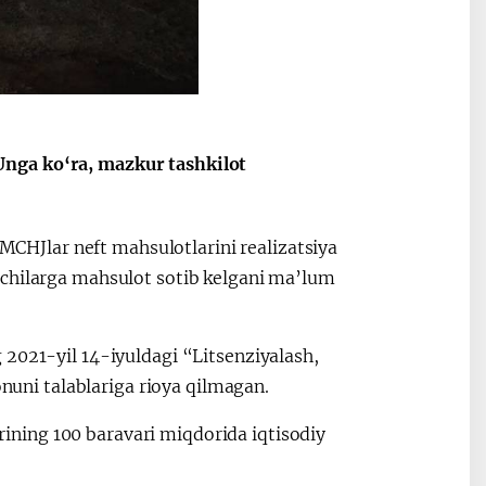
Unga ko‘ra, mazkur tashkilot
 MCHJlar neft mahsulotlarini realizatsiya
lchilarga mahsulot sotib kelgani ma’lum
 2021-yil 14-iyuldagi “Litsenziyalash,
onuni talablariga rioya qilmagan.
ning 100 baravari miqdorida iqtisodiy