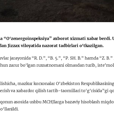
a “O‘zenergoinspeksiya” axborot xizmati xabar berdi. 
an Jizzax viloyatida nazorat tadbirlari o‘tkazilgan.
vlar jarayonida “R. D.”, “B. 5.”, “P. SH. B.” hamda “Z. B.”
uchun zarur bo‘lgan ruxsatnomani olmasdan turib, iste’mo
ilishicha, mazkur korxonalar O‘zbekiston Respublikasining
erish va xabardor qilish tartib-taomillari to‘g‘risida”gi q
qonun asosida ushbu MCHJlarga bazaviy hisoblash miqdori
o‘llanildi.