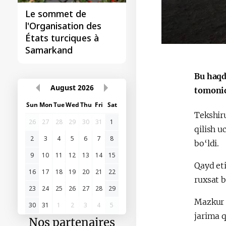
Le sommet de
l'Organisation des
États turciques à
Samarkand
Bu haqd
August
2026
tomonid
Sun
Mon
Tue
Wed
Thu
Fri
Sat
Tekshiru
26
27
28
29
30
31
1
qilish 
2
3
4
5
6
7
8
bo‘ldi.
9
10
11
12
13
14
15
Qayd et
16
17
18
19
20
21
22
ruxsat b
23
24
25
26
27
28
29
Mazkur 
30
31
1
2
3
4
5
jarima q
Nos partenaires