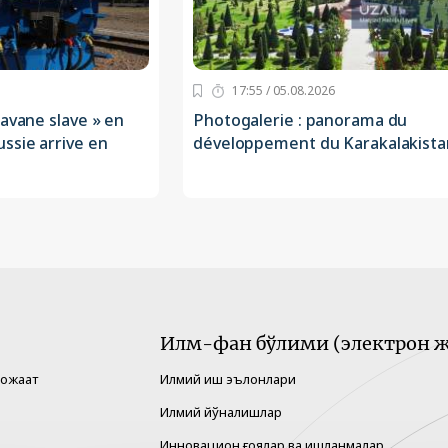
17:55 / 05.08.2026
ravane slave » en
Photogalerie : panorama du
ssie arrive en
développement du Karakalakista
Илм-фан бўлими (электрон ж
рожаат
Илмий иш эълонлари
Илмий йўналишлар
Инновацион ғоялар ва ишланмалар