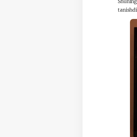
Shuningd
tanishd