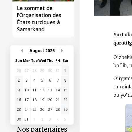
Le sommet de
l'Organisation des
États turciques à
Samarkand
Yurt ob
qaratil
August
2026
O‘zbeki
Sun
Mon
Tue
Wed
Thu
Fri
Sat
bo‘lib, 
26
27
28
29
30
31
1
O‘rganis
2
3
4
5
6
7
8
ta’minl
9
10
11
12
13
14
15
bu yo‘na
16
17
18
19
20
21
22
23
24
25
26
27
28
29
30
31
1
2
3
4
5
Nos partenaires