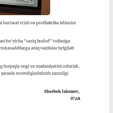
artaraf etish va profilaktika ishlarini
ari bo‘yicha “sariq hudud” toifasiga
 mutasaddilarga aniq vazifalar belgilab
ng huquqiy ongi va madaniyatini oshirish,
i yanada muvofiqlashtirish zarurligi
Sherbek Islomov,
O‘zA