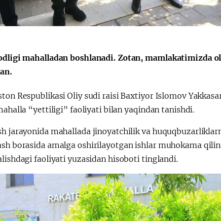
odligi mahalladan boshlanadi. Zotan, mamlakatimizda ol
gan.
ston Respublikasi Oliy sudi raisi Baxtiyor Islomov Yakka
mahalla “yettiligi” faoliyati bilan yaqindan tanishdi.
h jarayonida mahallada jinoyatchilik va huquqbuzarliklarnin
ash borasida amalga oshirilayotgan ishlar muhokama qilind
lishdagi faoliyati yuzasidan hisoboti tinglandi.