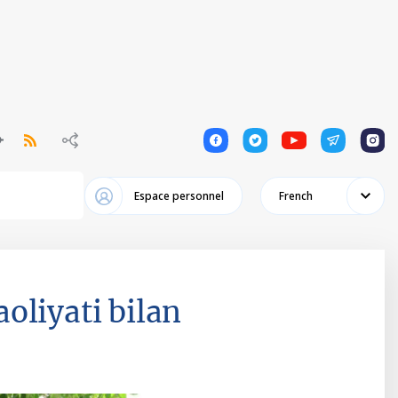
1
1
1
1
1
Espace personnel
French
aoliyati bilan