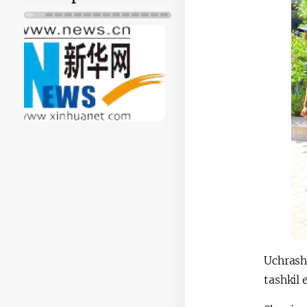
Uchrashu
tashkil 