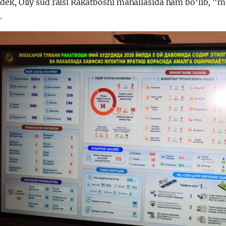
ek, Oliy sud raisi Rakatboshi mahallasida ham bo‘lib, "mah
i.