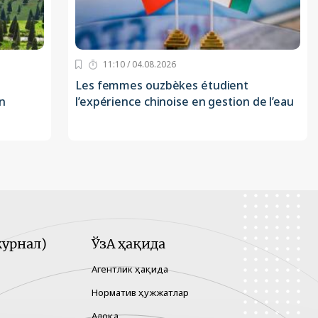
11:10 / 04.08.2026
Les femmes ouzbèkes étudient
n
l’expérience chinoise en gestion de l’eau
урнал)
ЎзА ҳақида
Агентлик ҳақида
Норматив ҳужжатлар
Алоқа