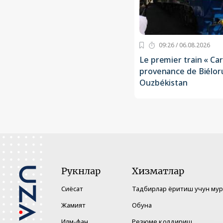
09:26 / 06.08.2026
Le premier train « Ca
provenance de Biéloru
Ouzbékistan
Рукнлар
Хизматлар
Сиёсат
Тадбирлар ёритиш учун му
Жамият
Обуна
Илм-фан
Резюме қолдириш