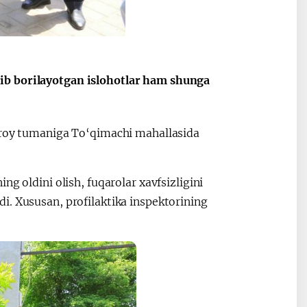
ib borilayotgan islohotlar ham shunga
saroy tumaniga To‘qimachi mahallasida
g oldini olish, fuqarolar xavfsizligini
i. Xususan, profilaktika inspektorining