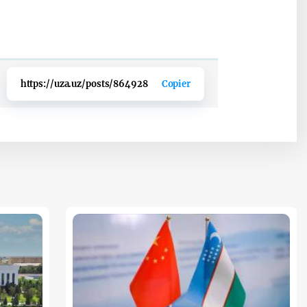
https://uza.uz/posts/864928
Copier