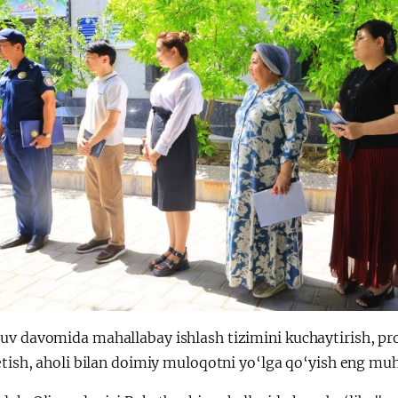
v davomida mahallabay ishlash tizimini kuchaytirish, prof
etish, aholi bilan doimiy muloqotni yo‘lga qo‘yish eng muh