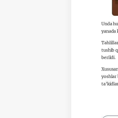
Unda hud
yanada 
Tahlilla
tushib q
berildi.
Xususan,
yoshlar 
ta’kidla