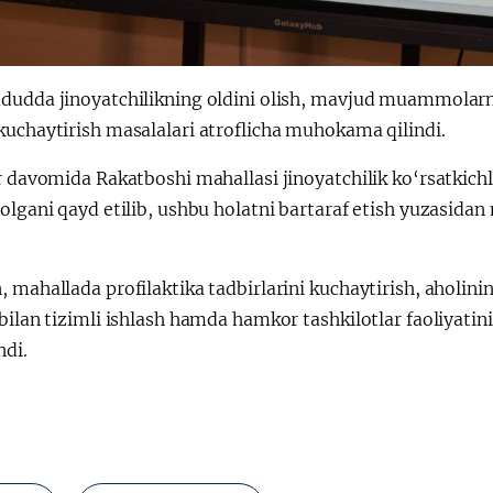
udda jinoyatchilikning oldini olish, mavjud muammolarni b
kuchaytirish masalalari atroflicha muhokama qilindi.
r davomida Rakatboshi mahallasi jinoyatchilik ko‘rsatkichl
olgani qayd etilib, ushbu holatni bartaraf etish yuzasidan
 mahallada profilaktika tadbirlarini kuchaytirish, aholini
bilan tizimli ishlash hamda hamkor tashkilotlar faoliyatin
ndi.