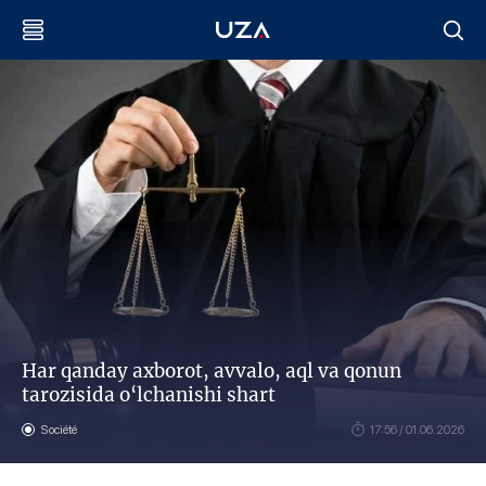
Har qanday axborot, avvalo, aql va qonun
tarozisida o‘lchanishi shart
Société
17:56 / 01.06.2026