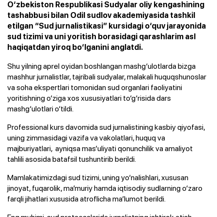
O‘zbekiston Respublikasi Sudyalar oliy kengashining
tashabbusi bilan Odil sudlov akademiyasida tashkil
etilgan “Sud jurnalistikasi” kursidagi o‘quv jarayonida
sud tizimi va uni yoritish borasidagi qarashlarim asl
haqiqatdan yiroq bo‘lganini anglatdi.
Shu yilning aprel oyidan boshlangan mashg‘ulotlarda bizga
mashhur jurnalistlar, tajribali sudyalar, malakali huquqshunoslar
va soha ekspertlari tomonidan sud organlari faoliyatini
yoritishning o‘ziga xos xususiyatlari to‘g‘risida dars
mashg‘ulotlari o‘tildi.
Professional kurs davomida sud jurnalistining kasbiy qiyofasi,
uning zimmasidagi vazifa va vakolatlari, huquq va
majburiyatlari, ayniqsa mas’uliyati qonunchilik va amaliyot
tahlili asosida batafsil tushuntirib berildi.
Mamlakatimizdagi sud tizimi, uning yo‘nalishlari, xususan
jinoyat, fuqarolik, ma’muriy hamda iqtisodiy sudlarning o‘zaro
farqli jihatlari xususida atroflicha ma’lumot berildi.
Eng muhimi, sud protsesslarida jurnalistning ishtirok etish