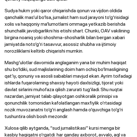
Sudya hukm yoki qaror chiqarishda qonun va vijdon oldida
qanchalik mas’ul bo‘lsa, jurnalist ham sud jarayoni to‘g‘risidagi
xolis va haqqoniy ma’lumotlarni ommaga yetkazib berishda
shunchalik javobgarlikni his etishi shart. Chunki, OAV vakilining
birgina noaniq yoki shoshma-shosharlik bilan bergan xabari
jamiyatda noto‘g‘ri tasavvur, asossiz shubha va ijtimoiy
noroziliklarni keltirib chiqarishi mumkin.
Mashg‘ulotlar davomida anglaganim yana bir muhim haqiqat
shu bo‘ldiki, sud majlislarining doim ham ochiq bo‘lmasligining
qat’iy, qonuniy va asosli sabablari mavjud ekan. Ayrim toifadagi
ishlarda fuqarolarning shaxsiy hayoti daxlsizligi, tijorat yoki
davlat sirlarini muhofaza qilish zarurati tug‘iladi. Shu nuqtai
nazardan, jamiyat talab qilayotgan oshkoralik prinsipi va
qonunchilik tomonidan kafolatlangan maxfiylik o‘rtasidagi
nozik muvozanatni to‘g‘ri anglash hamda o‘quvchiga to‘g‘ri
tushuntira olish bosh mezondir.
Xulosa qilib aytganda, “sud jurnalistikasi” kursi menga bir
kasbiy haqiqatni o‘rgatdi: har qanday axborot, avvalo, aql va