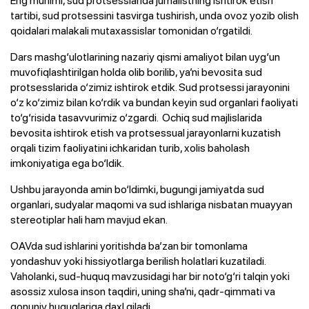
tartibi, sud protsessini tasvirga tushirish, unda ovoz yozib olish
qoidalari malakali mutaxassislar tomonidan o‘rgatildi.
Dars mashg‘ulotlarining nazariy qismi amaliyot bilan uyg‘un
muvofiqlashtirilgan holda olib borilib, ya’ni bevosita sud
protsesslarida o‘zimiz ishtirok etdik. Sud protsessi jarayonini
o‘z ko‘zimiz bilan ko‘rdik va bundan keyin sud organlari faoliyati
to‘g‘risida tasavvurimiz o‘zgardi. Ochiq sud majlislarida
bevosita ishtirok etish va protsessual jarayonlarni kuzatish
orqali tizim faoliyatini ichkaridan turib, xolis baholash
imkoniyatiga ega bo‘ldik.
Ushbu jarayonda amin bo‘ldimki, bugungi jamiyatda sud
organlari, sudyalar maqomi va sud ishlariga nisbatan muayyan
stereotiplar hali ham mavjud ekan.
OAVda sud ishlarini yoritishda ba’zan bir tomonlama
yondashuv yoki hissiyotlarga berilish holatlari kuzatiladi.
Vaholanki, sud-huquq mavzusidagi har bir noto‘g‘ri talqin yoki
asossiz xulosa inson taqdiri, uning sha’ni, qadr-qimmati va
qonuniy huquqlariga daxl qiladi.