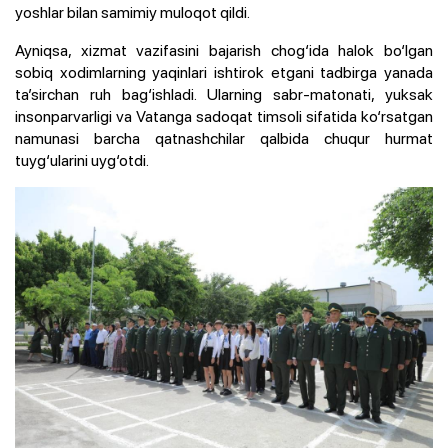
yoshlar bilan samimiy muloqot qildi.
Ayniqsa, xizmat vazifasini bajarish chog‘ida halok bo‘lgan
sobiq xodimlarning yaqinlari ishtirok etgani tadbirga yanada
ta’sirchan ruh bag‘ishladi. Ularning sabr-matonati, yuksak
insonparvarligi va Vatanga sadoqat timsoli sifatida ko‘rsatgan
namunasi barcha qatnashchilar qalbida chuqur hurmat
tuyg‘ularini uyg‘otdi.