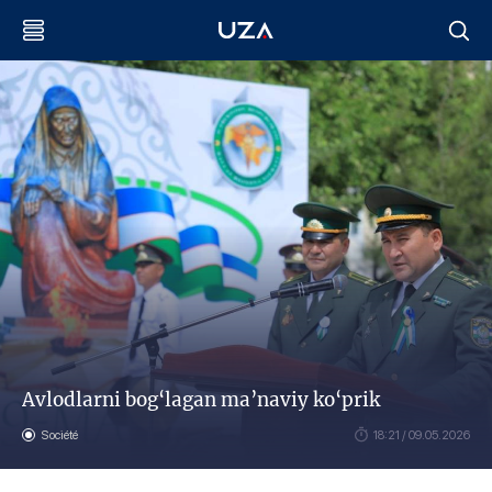
Avlodlarni bog‘lagan ma’naviy ko‘prik
Société
18:21 / 09.05.2026