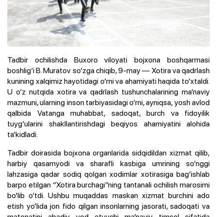
Tadbir ochilishda Buxoro viloyati bojxona boshqarmasi
boshlig‘i B. Muratov so‘zga chiqib, 9-may — Xotira va qadrlash
kunining xalqimiz hayotidagi o‘rni va ahamiyati haqida to‘xtaldi.
U o‘z nutqida xotira va qadrlash tushunchalarining ma’naviy
mazmuni, ularning inson tarbiyasidagi o‘rni, ayniqsa, yosh avlod
qalbida Vatanga muhabbat, sadoqat, burch va fidoyilik
tuyg‘ularini shakllantirishdagi beqiyos ahamiyatini alohida
ta’kidladi.
Tadbir doirasida bojxona organlarida sidqidildan xizmat qilib,
harbiy qasamyodi va sharafli kasbiga umrining so‘nggi
lahzasiga qadar sodiq qolgan xodimlar xotirasiga bag‘ishlab
barpo etilgan “Xotira burchagi”ning tantanali ochilish marosimi
bo‘lib o‘tdi. Ushbu muqaddas maskan xizmat burchini ado
etish yo‘lida jon fido qilgan insonlarning jasorati, sadoqati va
matonatini abadiy yod etuvchi ma’naviy timsol sifatida