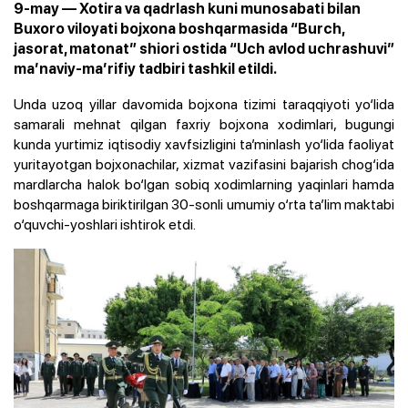
9-may — Xotira va qadrlash kuni munosabati bilan
Buxoro viloyati bojxona boshqarmasida “Burch,
jasorat, matonat” shiori ostida “Uch avlod uchrashuvi”
ma’naviy-ma’rifiy tadbiri tashkil etildi.
Unda uzoq yillar davomida bojxona tizimi taraqqiyoti yo‘lida
samarali mehnat qilgan faxriy bojxona xodimlari, bugungi
kunda yurtimiz iqtisodiy xavfsizligini ta’minlash yo‘lida faoliyat
yuritayotgan bojxonachilar, xizmat vazifasini bajarish chog‘ida
mardlarcha halok bo‘lgan sobiq xodimlarning yaqinlari hamda
boshqarmaga biriktirilgan 30-sonli umumiy o‘rta ta’lim maktabi
o‘quvchi-yoshlari ishtirok etdi.