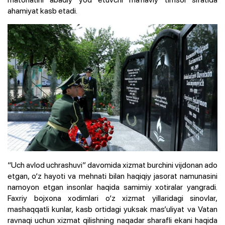
ahamiyat kasb etadi.
“Uch avlod uchrashuvi” davomida xizmat burchini vijdonan ado
etgan, o‘z hayoti va mehnati bilan haqiqiy jasorat namunasini
namoyon etgan insonlar haqida samimiy xotiralar yangradi.
Faxriy bojxona xodimlari o‘z xizmat yillaridagi sinovlar,
mashaqqatli kunlar, kasb ortidagi yuksak mas’uliyat va Vatan
ravnaqi uchun xizmat qilishning naqadar sharafli ekani haqida