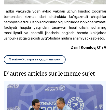
Tadbir yakunida yosh avlod vakillari uchun kinolog xodimlar
tomonidan xizmat itlari ishtirokida ko‘rgazmali chiqishlar
namoyish etildi. Ushbu chiqishlar o‘quvchilarda bojxona xizmati
faoliyati haqida yaqindan tasavvur hosil qilish, sohaning
mas’uliyatli va sharafli jihatlarini anglash hamda kelajakda
ushbu kasbga qiziqish uyg‘otishda muhim ahamiyat kasb etdi.
Zarif Komilov, O‘zA
9 май — Хотира ва қадрлаш куни
D'autres articles sur le meme sujet