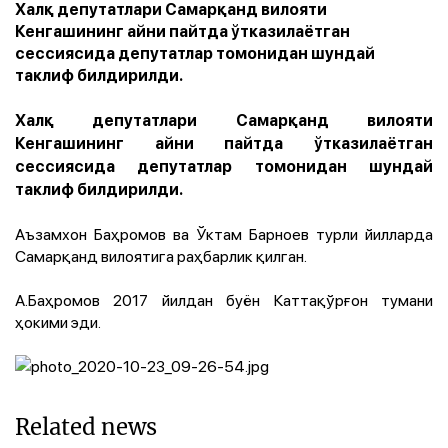
Халқ депутатлари Самарқанд вилояти
Кенгашининг айни пайтда ўтказилаётган
сессиясида депутатлар томонидан шундай
таклиф билдирилди.
Халқ депутатлари Самарқанд вилояти
Кенгашининг айни пайтда ўтказилаётган
сессиясида депутатлар томонидан шундай
таклиф билдирилди.
Аъзамхон Баҳромов ва Ўктам Барноев турли йилларда
Самарқанд вилоятига раҳбарлик қилган.
А.Баҳромов 2017 йилдан буён Каттақўрғон тумани
ҳокими эди.
Related news