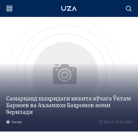
Самарқанд шаҳридаги иккита кўчага Ўктам
Барноев ва Аъзамхон Баҳромов номи
берилади
Society
09:27 / 23.10.2020