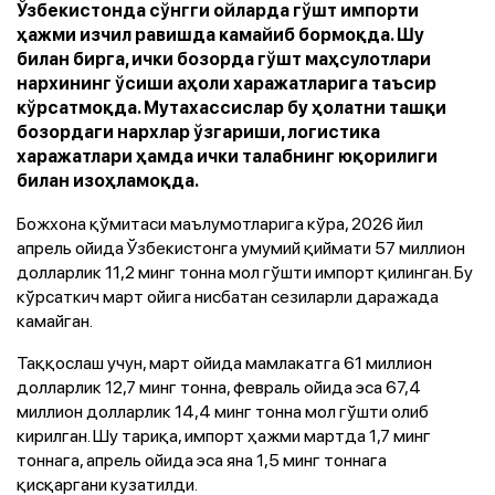
Ўзбекистонда сўнгги ойларда гўшт импорти
ҳажми изчил равишда камайиб бормоқда. Шу
билан бирга, ички бозорда гўшт маҳсулотлари
нархининг ўсиши аҳоли харажатларига таъсир
кўрсатмоқда. Мутахассислар бу ҳолатни ташқи
бозордаги нархлар ўзгариши, логистика
харажатлари ҳамда ички талабнинг юқорилиги
билан изоҳламоқда.
Божхона қўмитаси маълумотларига кўра, 2026 йил
апрель ойида Ўзбекистонга умумий қиймати 57 миллион
долларлик 11,2 минг тонна мол гўшти импорт қилинган. Бу
кўрсаткич март ойига нисбатан сезиларли даражада
камайган.
Таққослаш учун, март ойида мамлакатга 61 миллион
долларлик 12,7 минг тонна, февраль ойида эса 67,4
миллион долларлик 14,4 минг тонна мол гўшти олиб
кирилган. Шу тариқа, импорт ҳажми мартда 1,7 минг
тоннага, апрель ойида эса яна 1,5 минг тоннага
қисқаргани кузатилди.