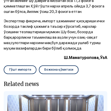
ўтган йилнинг шу даврига нисбатан эса 17,3 фоизга
қимматлашган. Қўй гўшти нархи апрель ойида 3,7 фоизга
ошган бўлса, йиллик ўсиш 20,3 фоизга етган.
Экспертлар фикрича, импорт ҳажмининг қисқариши ички
бозорда таклиф ҳажмига таъсир кўрсатиб, нархлар
ўсишини тезлаштириши мумкин. Шу боис, бозорда
барқарорликни таъминлаш ва аҳоли учун озиқ-овқат
маҳсулотлари нархини мақбул даражада ушлаб туриш
муҳим вазифалардан бири бўлиб қолмоқда.
Ш.Маматуропова, ЎзА
Гўшт импорти
Божхона қўмитаси
Related news