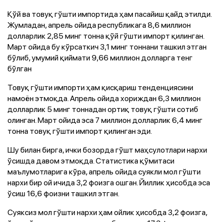
Қўй ва товуқ гўшти импортида ҳам пасайиш қайд этилди.
Жумладан, апрель ойида республикага 8,6 миллион
долларлик 2,85 минг тонна қўй гўшти импорт қилинган.
Март ойида бу кўрсаткич 3,1 минг тоннани ташкил этган
бўлиб, умумий қиймати 9,66 миллион долларга тенг
бўлган
Товуқ гўшти импорти ҳам қисқариш тенденциясини
намоён этмоқда. Апрель ойида хориждан 6,3 миллион
долларлик 5 минг тоннадан ортиқ товуқ гўшти сотиб
олинган. Март ойида эса 7 миллион долларлик 6,4 минг
тонна товуқ гўшти импорт қилинган эди.
Шу билан бирга, ички бозорда гўшт маҳсулотлари нархи
ўсишда давом этмоқда. Статистика қўмитаси
маълумотларига кўра, апрель ойида суякли мол гўшти
нархи бир ой ичида 3,2 фоизга ошган. Йиллик ҳисобда эса
ўсиш 16,6 фоизни ташкил этган.
Суяксиз мол гўшти нархи ҳам ойлик ҳисобда 3,2 фоизга,