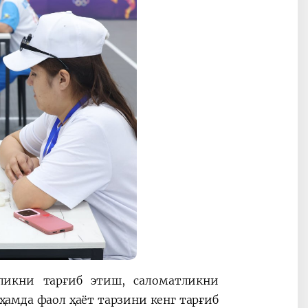
икни тарғиб этиш, саломатликни
амда фаол ҳаёт тарзини кенг тарғиб