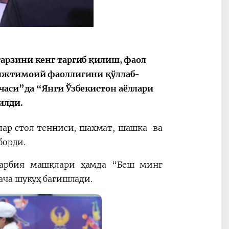
арзини кенг тарғиб қилиш, фаол
 ижтимоий фаоллигини қўллаб-
аси”да “Янги Ўзбекистон аёллари
илди.
лар стол тенниси, шахмат, шашка ва
борди.
нтарбия машқлари ҳамда “Беш минг
ача шукуҳ бағишлади.