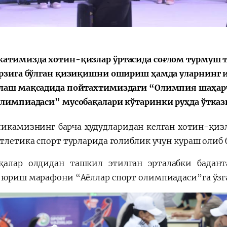
атимизда хотин-қизлар ўртасида соғлом турмуш т
арзига бўлган қизиқишни ошириш ҳамда уларнинг
лаш мақсадида пойтахтимиздаги “Олимпия шаҳарч
олимпиадаси” мусобақалари кўтаринки руҳда ўтказ
ликамизнинг барча ҳудудларидан келган хотин-қиз
атлетика спорт турларида ғолиблик учун кураш олиб 
қалар олдидан ташкил этилган эрталабки бада
 юриш марафони “Аёллар спорт олимпиадаси”га ўзг