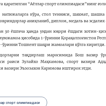
а қаратилган “Аёллар спорт олимпиадаси”нинг ғоли
 натижаларга кўра, стол тенниси, шахмат, шашка 
совриндорлар аниқланиб, диплом, медаль ва эсдалик
ан 30 ёшгача ҳамда ундан юқори ёшдаги хотин-қиз
умумжамоа ҳисобида 1-ўринни Қорақалпоғистон Рес
3-ўринни Тошкент шаҳри жамоалари қўлга киритди.
дорларни тақдирлаш маросимида Бош вазир ўр
си раиси Зулайхо Маҳкамова, спорт вазири Адҳ
и вазири Эъзозахон Каримова иштирок этди.
лар спорт олимпиадаси