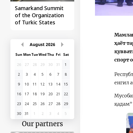
Samarkand Summit
First Central Asia -
of the Organization
China Summit
of Turkic States
Мамлак
ҳаёт т
August
2026
қувват
Sun
Mon
Tue
Wed
Thu
Fri
Sat
спорт 
26
27
28
29
30
31
1
Респуб
2
3
4
5
6
7
8
енгил 
9
10
11
12
13
14
15
16
17
18
19
20
21
22
Мусоба
қадам”
23
24
25
26
27
28
29
30
31
1
2
3
4
5
Our partners