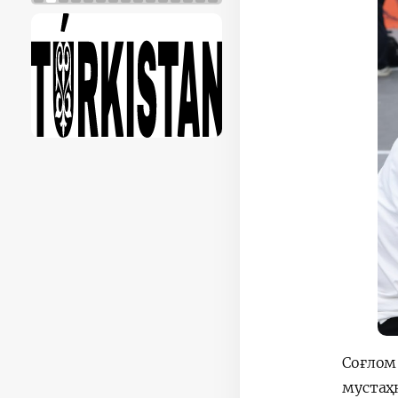
Соғло
мустаҳ