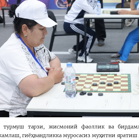
м турмуш тарзи, жисмоний фаоллик ва бирдамл
камлаш, гиёҳвандликка муросасиз муҳитни яратиш ҳ