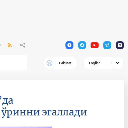
1
1
1
1
1
Cabinet
English
”да
-ўринни эгаллади