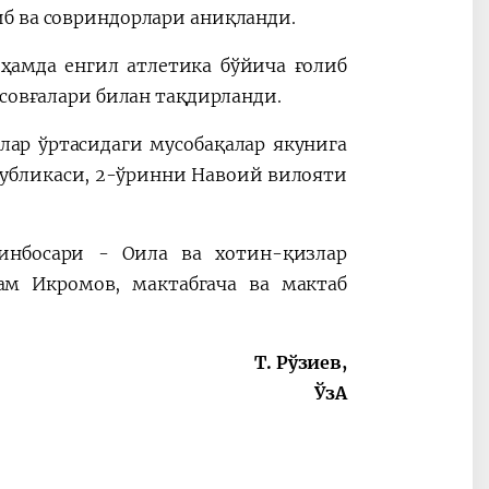
б ва совриндорлари аниқланди.
ҳамда енгил атлетика бўйича ғолиб
 совғалари билан тақдирланди.
лар ўртасидаги мусобақалар якунига
публикаси, 2-ўринни Навоий вилояти
инбосари - Оила ва хотин-қизлар
ам Икромов, мактабгача ва мактаб
Т. Рўзиев,
ЎзА