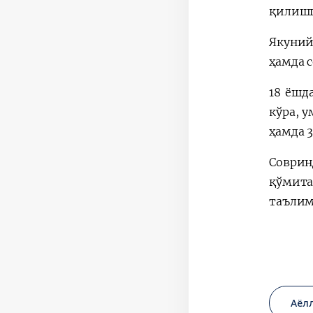
қилишг
Якуний
ҳамда 
18 ёшд
кўра, 
ҳамда 
Соврин
қўмита
таълим
Аёл