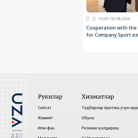
16:09 / 05.08.2026
Cooperation with the
for Company Sport e
Рукнлар
Хизматлар
Сиёсат
Тадбирлар ёритиш учун му
Жамият
Обуна
Илм-фан
Резюме қолдириш