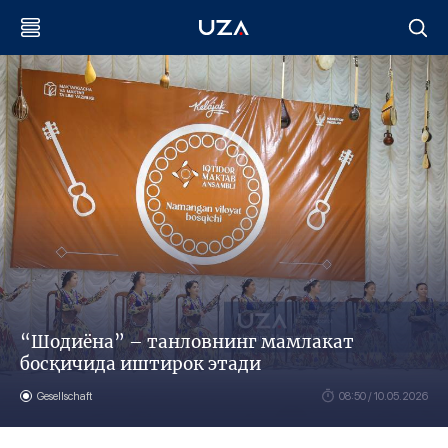
“Шодиёна” – танловнинг мамлакат
босқичида иштирок этади
Gesellschaft
08:50 / 10.05.2026