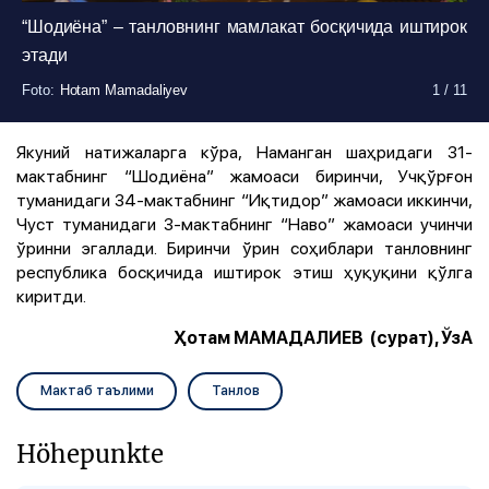
“Шодиёна” – танловнинг мамлакат босқичида иштирок
этади
Foto
Foto
Foto
Foto
Foto
Foto
Foto
Foto
Foto
Foto
Foto
:
:
:
:
:
:
:
:
:
:
:
Hotam Mamadaliyev
Hotam Mamadaliyev
Hotam Mamadaliyev
Hotam Mamadaliyev
Hotam Mamadaliyev
Hotam Mamadaliyev
Hotam Mamadaliyev
Hotam Mamadaliyev
Hotam Mamadaliyev
Hotam Mamadaliyev
Hotam Mamadaliyev
1
1
1
1
1
1
1
1
1
1
1
/
/
/
/
/
/
/
/
/
/
/
11
11
11
11
11
11
11
11
11
11
11
Якуний натижаларга кўра, Наманган шаҳридаги 31-
мактабнинг “Шодиёна” жамоаси биринчи, Учқўрғон
туманидаги 34-мактабнинг “Иқтидор” жамоаси иккинчи,
Чуст туманидаги 3-мактабнинг “Наво” жамоаси учинчи
ўринни эгаллади. Биринчи ўрин соҳиблари танловнинг
республика босқичида иштирок этиш ҳуқуқини қўлга
киритди.
Ҳотам МАМАДАЛИЕВ (сурат), ЎзА
Мактаб таълими
Танлов
Höhepunkte