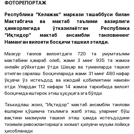
ФОТОРЕПОРТАЖ
Республика “Келажак” маркази ташаббуси билан
Мактабгача ва мактаб таълими вазирлиги
ҳамкорлигида ўтказилаётган Республика
“Иқтидор” мактаб ансамбли танловининг
Наманган вилояти босқичи ташкил этилди.
Мазкур танлов вилоятдаги 720 та умумтаълим
мактабини қамраб олиб, жами 3 минг 935 та жамоа
онлайн рўйхатдан ўтди. Шаҳар ва туманларда ташкил
этилган саралаш босқичларида жами 31 минг 480 нафар
ўқувчи ўз истеъдод ва ижодий қобилиятини намоён
этди. Улардан 112 нафари 14 жамоа таркибида вилоят
босқичида иштирок этиш ҳуқуқига эга бўлди.
Таъкидлаш жоиз, “Иқтидор” мактаб ансамбли танлови
ёшларни қўшимча таълимга жалб этиш, уларнинг бўш
вақтини мазмунли ташкил этиш ҳамда истеъдодини
тизимли ривожлантиришга хизмат қилувчи муҳим лойиҳа
ҳисобланади.