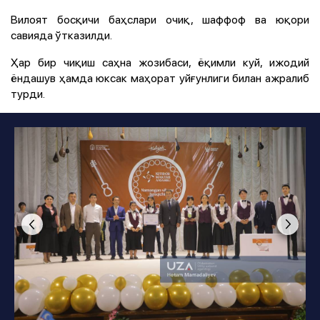
Вилоят босқичи баҳслари очиқ, шаффоф ва юқори
савияда ўтказилди.
Ҳар бир чиқиш саҳна жозибаси, ёқимли куй, ижодий
ёндашув ҳамда юксак маҳорат уйғунлиги билан ажралиб
турди.