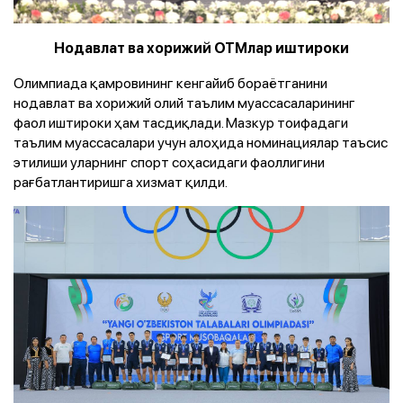
Нодавлат ва хорижий ОТМлар иштироки
Олимпиада қамровининг кенгайиб бораётганини
нодавлат ва хорижий олий таълим муассасаларининг
фаол иштироки ҳам тасдиқлади. Мазкур тоифадаги
таълим муассасалари учун алоҳида номинациялар таъсис
этилиши уларнинг спорт соҳасидаги фаоллигини
рағбатлантиришга хизмат қилди.