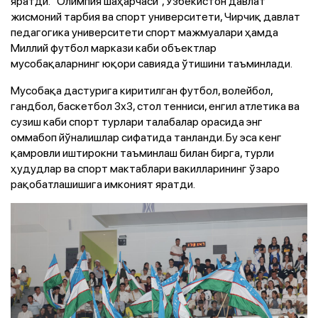
яратди. “Олимпия шаҳарчаси”, Ўзбекистон давлат
жисмоний тарбия ва спорт университети, Чирчиқ давлат
педагогика университети спорт мажмуалари ҳамда
Миллий футбол маркази каби объектлар
мусобақаларнинг юқори савияда ўтишини таъминлади.
Мусобақа дастурига киритилган футбол, волейбол,
гандбол, баскетбол 3х3, стол тенниси, енгил атлетика ва
сузиш каби спорт турлари талабалар орасида энг
оммабоп йўналишлар сифатида танланди. Бу эса кенг
қамровли иштирокни таъминлаш билан бирга, турли
ҳудудлар ва спорт мактаблари вакилларининг ўзаро
рақобатлашишига имконият яратди.