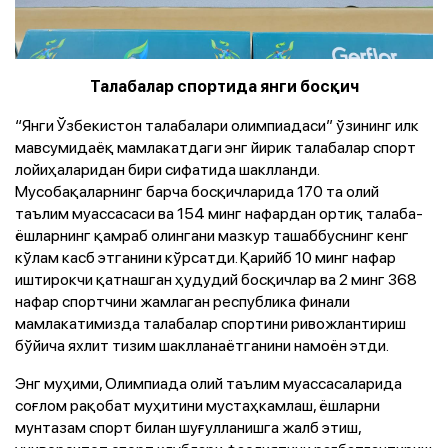
Талабалар спортида янги босқич
“Янги Ўзбекистон талабалари олимпиадаси” ўзининг илк
мавсумидаёқ мамлакатдаги энг йирик талабалар спорт
лойиҳаларидан бири сифатида шаклланди.
Мусобақаларнинг барча босқичларида 170 та олий
таълим муассасаси ва 154 минг нафардан ортиқ талаба-
ёшларнинг қамраб олингани мазкур ташаббуснинг кенг
кўлам касб этганини кўрсатди. Қарийб 10 минг нафар
иштирокчи қатнашган ҳудудий босқичлар ва 2 минг 368
нафар спортчини жамлаган республика финали
мамлакатимизда талабалар спортини ривожлантириш
бўйича яхлит тизим шаклланаётганини намоён этди.
Энг муҳими, Олимпиада олий таълим муассасаларида
соғлом рақобат муҳитини мустаҳкамлаш, ёшларни
мунтазам спорт билан шуғулланишга жалб этиш,