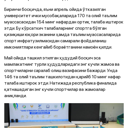
Биринчи босқичда, яъни апрель ойида ўтказилган
университет ички мусобақаларида 170 та олий таълим
муассасасидан 154 минг нафардан ортиқ талаба иштирок
этди. Бу кўрсаткич талабаларнинг спортга бўлган
қизиқиши юқори эканини ҳамда таълим муассасаларида
спорт инфратузилмасидан самарали фойдаланиш
имкониятлари кенгайиб бораётганини намоён қилди.
Май ойида ташкил этилган ҳудудий босқич эса
мамлакатнинг турли ҳудудларидаги энг кучли жамоа ва
спортчиларни саралаб олиш вазифасини бажарди. Унда
146 та олий таълим ташкилотидан қарийб 10 минг нафар
талаба иштирок этди. Натижада республика финалида
қатнашадиган энг кучли спортчилар ва жамоалар
аниқланди.