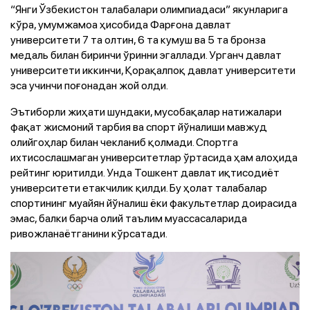
“Янги Ўзбекистон талабалари олимпиадаси” якунларига
кўра, умумжамоа ҳисобида Фарғона давлат
университети 7 та олтин, 6 та кумуш ва 5 та бронза
медаль билан биринчи ўринни эгаллади. Урганч давлат
университети иккинчи, Қорақалпоқ давлат университети
эса учинчи поғонадан жой олди.
Эътиборли жиҳати шундаки, мусобақалар натижалари
фақат жисмоний тарбия ва спорт йўналиши мавжуд
олийгоҳлар билан чекланиб қолмади. Спортга
ихтисослашмаган университетлар ўртасида ҳам алоҳида
рейтинг юритилди. Унда Тошкент давлат иқтисодиёт
университети етакчилик қилди. Бу ҳолат талабалар
спортининг муайян йўналиш ёки факультетлар доирасида
эмас, балки барча олий таълим муассасаларида
ривожланаётганини кўрсатади.