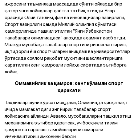
ижросини таъминлаш мақсадида сўнгги ойларда бир
қатор янги лойиҳалар ҳаётга татбиқ этилди. Улар
орасида Олий таълим, фан ва инновациялар вазирлиги,
Спорт вазирлиги ҳамда Миллий олимпия қўмитаси
ҳамкорлигида ташкил этилган “Янги Ўзбекистон
талабалари олимпиадаси” алоҳида аҳамият касб этди.
Мазкур мусобақа талабалар спортини ривожлантириш,
иқтидорли ёш спортчиларни аниқлаш ва университетлар
ўртасида соғлом рақобат муҳитини шакллантиришга
қаратилган кенг қамровли лойиҳа сифатида эътиборга
лойиқ.
Оммавийлик ва қамров: кенг кўламли спорт
ҳаракати
Таҳлиллар шуни кўрсатмоқдаки, Олимпиада қисқа вақт
ичида мамлакатдаги энг йирик талабалар спорт
лойиҳасига айланди. Аввало, мусобақаларни ташкил этиш
механизмига эътибор қаратсак, уч босқичли тизим
қамров ва саралаш тамойилларини самарали
уйғунлаштириш имконини берди.