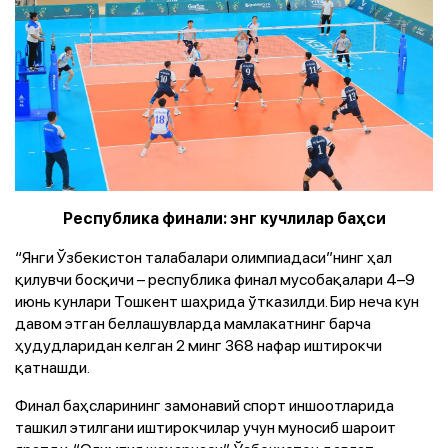
Республика финали: энг кучлилар баҳси
“Янги Ўзбекистон талабалари олимпиадаси”нинг ҳал
қилувчи босқичи – республика финал мусобақалари 4–9
июнь кунлари Тошкент шаҳрида ўтказилди. Бир неча кун
давом этган беллашувларда мамлакатнинг барча
ҳудудларидан келган 2 минг 368 нафар иштирокчи
қатнашди.
Финал баҳсларининг замонавий спорт иншоотларида
ташкил этилгани иштирокчилар учун муносиб шароит