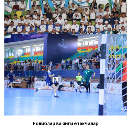
Ғолиблар ва янги етакчилар