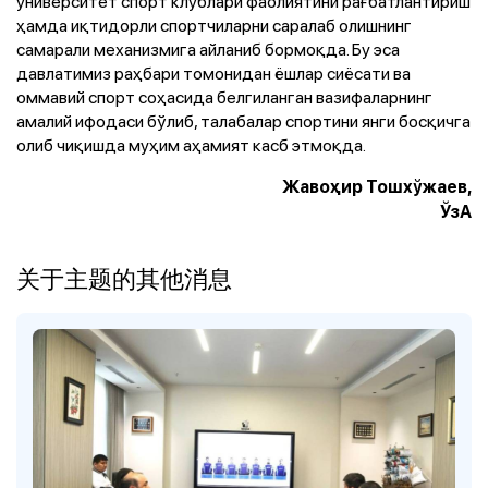
университет спорт клублари фаолиятини рағбатлантириш
ҳамда иқтидорли спортчиларни саралаб олишнинг
самарали механизмига айланиб бормоқда. Бу эса
давлатимиз раҳбари томонидан ёшлар сиёсати ва
оммавий спорт соҳасида белгиланган вазифаларнинг
амалий ифодаси бўлиб, талабалар спортини янги босқичга
олиб чиқишда муҳим аҳамият касб этмоқда.
Жавоҳир Тошхўжаев,
ЎзА
关于主题的其他消息