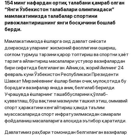
154 минг нафардан ортиқ талабани қамраб олган
“Янги Ўзбекистон талабалари олимпиадаси”
мамлакатимизда талабалар спортини
ривожлантиришнинг янги босқичини бошлаб
берди.
Мамлакатимизда ёшларга оид давлат сиёсати
доирасида уларнинг жисмоний фаоллигини ошириш,
соғлом турмуш тарзини қарор топтириш ва спортни ҳаёт
тарзига айлантириш масалалари устувор вазифалардан
бири сифатида белгиланган. Айниқса, жорий йилнинг 24
февраль куни Ўзбекистон Республикаси Президенти
Шавкат Мирзиёевнинг ёшлар билан очиқ мулоқотида бу
борадаги вазифалар янада аниқ белгилаб берилди.
Учрашувда ёшларнинг ташаббусларини қўллаб-
қувватлаш, бўш вақтини мазмунли ташкил этиш, оммавий
спорт ҳаракатини кенгайтириш ҳамда таълим
муассасаларида спорт инфратузилмасидан самарали
фойдаланиш масалаларига алоҳида эътибор қаратилди.
Давлатимиз раҳбари томонидан белгиланган вазифалар