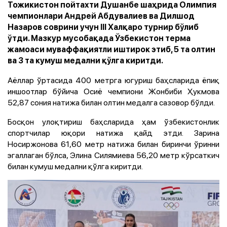
Тожикистон пойтахти Душанбе шаҳрида Олимпия
чемпионлари Андрей Абдувалиев ва Дилшод
Назаров соврини учун III Халқаро турнир бўлиб
ўтди. Мазкур мусобақада Ўзбекистон терма
жамоаси муваффақиятли иштирок этиб, 5 та олтин
ва 3 та кумуш медални қўлга киритди.
Аёллар ўртасида 400 метрга югуриш баҳсларида ёпиқ
иншоотлар бўйича Осиё чемпиони Жонбиби Ҳукмова
52,87 сония натижа билан олтин медалга сазовор бўлди.
Босқон улоқтириш баҳсларида ҳам ўзбекистонлик
спортчилар юқори натижа қайд этди. Зарина
Носиржонова 61,60 метр натижа билан биринчи ўринни
эгаллаган бўлса, Элина Силямиева 56,20 метр кўрсаткич
билан кумуш медални қўлга киритди.