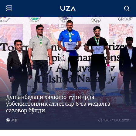
Душанбедаги халқаро турнирда
ўзбекистонлик атлетлар 8 та медалга
сазовор бўлди
体育
10:07 / 16.06.2026