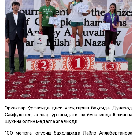
Эркаклар ўртасида диск улоқтириш баҳсида Дунёзод
Сайфуллоев, аёллар ўртасидаги шу йўналишда Юлианна
Шукина олтин медалга эга чиқди.
100 метрга югуриш баҳсларида Лайло Аллаберганова