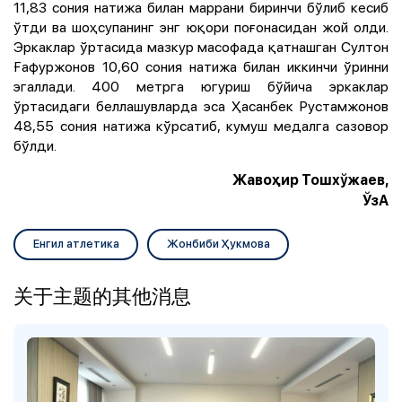
11,83 сония натижа билан маррани биринчи бўлиб кесиб
ўтди ва шоҳсупанинг энг юқори поғонасидан жой олди.
Эркаклар ўртасида мазкур масофада қатнашган Султон
Ғафуржонов 10,60 сония натижа билан иккинчи ўринни
эгаллади. 400 метрга югуриш бўйича эркаклар
ўртасидаги беллашувларда эса Ҳасанбек Рустамжонов
48,55 сония натижа кўрсатиб, кумуш медалга сазовор
бўлди.
Жавоҳир Тошхўжаев,
ЎзА
Енгил атлетика
Жонбиби Ҳукмова
关于主题的其他消息