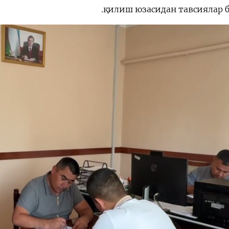
қилиш юзасидан тавсиялар б