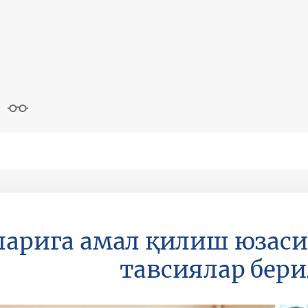
ларига амал қилиш юзас
тавсиялар бер