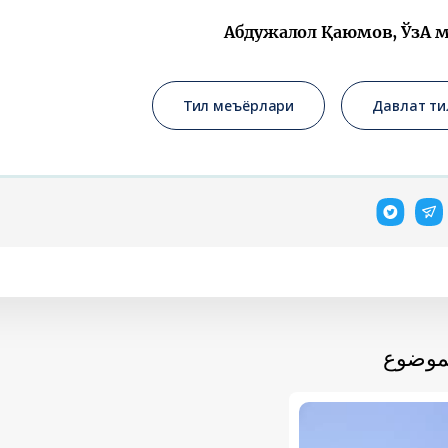
Абдужалол Қаюмов, ЎзА 
Тил меъёрлари
Давлат ти
لموضوع