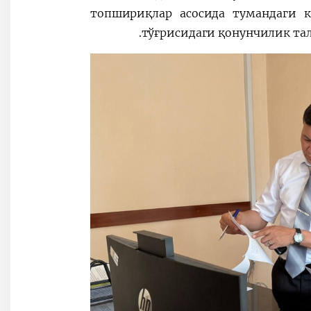
топшириқлар асосида тумандаги к
тўғрисидаги қонунчилик та