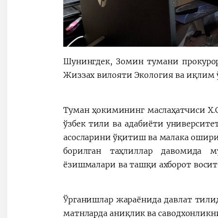
Шунингдек, Зомин тумани прокуро
Жиззах вилояти Экология ва иқлим
Туман ҳокимининг маслаҳатчиси Х.
ўзбек тили ва адабиёти университ
асосларини ўқитиш ва малака ошир
борилган таҳлиллар давомида м
ёзишмалари ва ташқи ахборот восит
Ўрганишлар жараёнида давлат тил
матнларда аниқлик ва саводхонликн