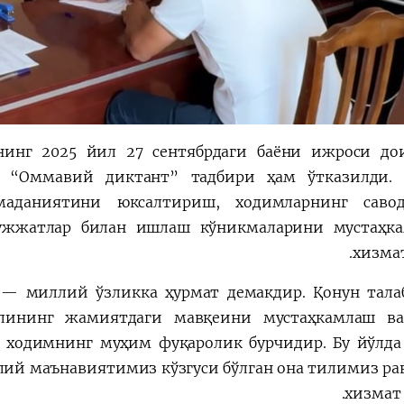
инг 2025 йил 27 сентябрдаги баёни ижроси до
 “Оммавий диктант” тадбири ҳам ўтказилди. 
аданиятини юксалтириш, ходимларнинг савод
ужжатлар билан ишлаш кўникмаларини мустаҳка
хизмат
т — миллий ўзликка ҳурмат демакдир. Қонун тала
лининг жамиятдаги мавқеини мустаҳкамлаш ва
а ходимнинг муҳим фуқаролик бурчидир. Бу йўлда
лий маънавиятимиз кўзгуси бўлган она тилимиз ра
хизмат 