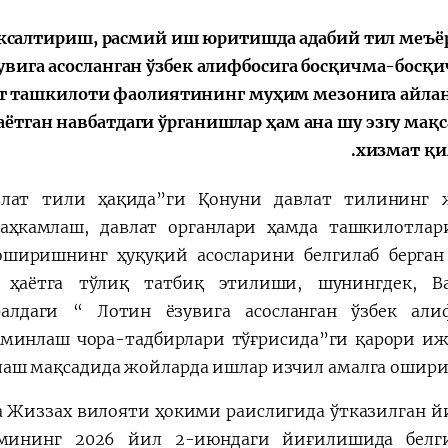
الإصلاحات الدستورية
ксалтириш, расмий иш юритишда адабий тил меъё
увига асосланган ўзбек алифбосига босқичма-босқи
лат ташкилоти фаолиятининг муҳим мезонига айла
ётган навбатдаги ўрганишлар ҳам ана шу эзгу мақс
хизмат қи
авлат тили ҳақида”ги Қонуни давлат тилининг
аҳкамлаш, давлат органлари ҳамда ташкилотла
ширишнинг ҳуқуқий асосларини белгилаб берга
 ҳаётга тўлиқ татбиқ этилиши, шунингдек, В
ралдаги “
Лотин ёзувига асосланган ўзбек али
ъминлаш чора-тадбирлари тўғрисида
”ги қарори и
аш мақсадида жойларда ишлар изчил амалга ошири
а Жиззах вилояти ҳокими раислигида ўтказилган 
мининг 2026 йил 2-июндаги йиғилишида белги