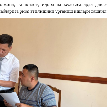
орхона, ташкилот, идора ва муассасаларда давл
лабларига риоя этилишини ўрганиш ишлари ташкил 