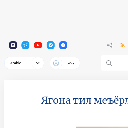
1
1
1
1
1
مكتب
Arabic
Ягона тил меъёр