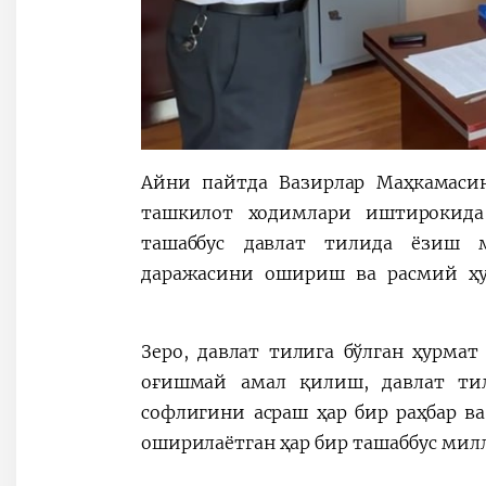
Айни пайтда Вазирлар Маҳкамасин
ташкилот ходимлари иштирокида
ташаббус давлат тилида ёзиш м
даражасини ошириш ва расмий ҳ
Зеро, давлат тилига бўлган ҳурма
оғишмай амал қилиш, давлат ти
софлигини асраш ҳар бир раҳбар в
оширилаётган ҳар бир ташаббус мил