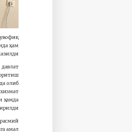
мувофиқ
ида ҳам
азилди.
 давлат
 юритиш
да олиб
хизмат
и ҳамда
ирилди.
 расмий
га амал