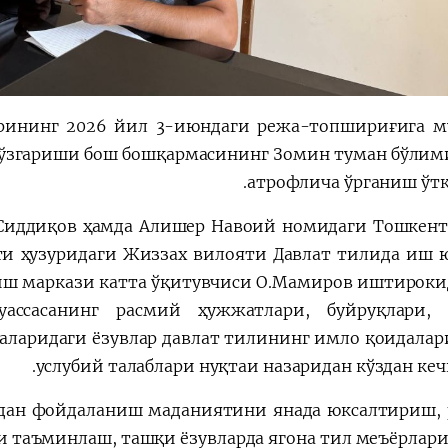
рининг 2026 йил 3-июндаги режа-топшириғига 
 ўзгариши бош бошқармасининг Зомин туман бўлим
атрофлича ўрганиш ўтк
Сиддиқов ҳамда Алишер Навоий номидаги Тошкент
ети ҳузуридаги Жиззах вилояти Давлат тилида иш
иш маркази катта ўқитувчиси О.Мамиров иштироки
уассасанинг расмий ҳужжатлари, буйруқлари, 
аларидаги ёзувлар давлат тилининг имло қоидалар
услубий талаблари нуқтаи назаридан кўздан кеч
идан фойдаланиш маданиятини янада юксалтириш,
и таъминлаш, ташқи ёзувларда ягона тил меъёрлари