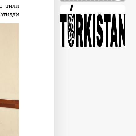
ат тили
этилди.