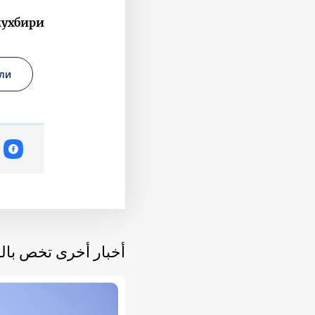
мухбири
ли
أخبار أخرى تخص با