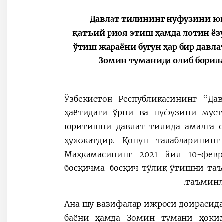
Давлат тилининг нуфузини ю
қатъий риоя этиш ҳамда лотин ёз
ўтиш жараёни бугун ҳар бир дав
Зомин туманида олиб борила
Ўзбекистон Республикасининг “Д
ҳаётидаги ўрни ва нуфузини муст
юритишни давлат тилида амалга о
ҳужжатдир. Қонун талабларининг
Маҳкамасининг 2021 йил 10-фев
босқичма-босқич тўлиқ ўтишни та
таъминл
Ана шу вазифалар ижроси доирасид
баёни ҳамда Зомин тумани ҳоки