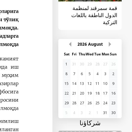
قمة سمرقند لمنظمة
القمة الأولى "آسيا
рларига
الدول الناطقة باللغات
الوسطى - الصين"
ч тўлиқ
التركية
нмоқда.
адларга
лмоқда.
2026
August
Sat
Fri
Thu
Wed
Tue
Mon
Sun
 жамият
1
31
30
29
28
27
26
рида иш
8
7
6
5
4
3
2
н муҳим
азирлар
15
14
13
12
11
10
9
фбосига
22
21
20
19
18
17
16
жросини
29
28
27
26
25
24
23
лмоқда.
5
4
3
2
1
31
30
йиғилиш
شركاؤنا
ланган