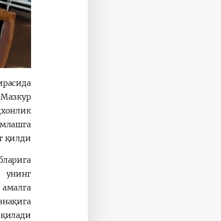
ирасида
Мазкур
хонлик
млашга
 қилди.
бларига
 унинг
 амалга
внақига
қилади.