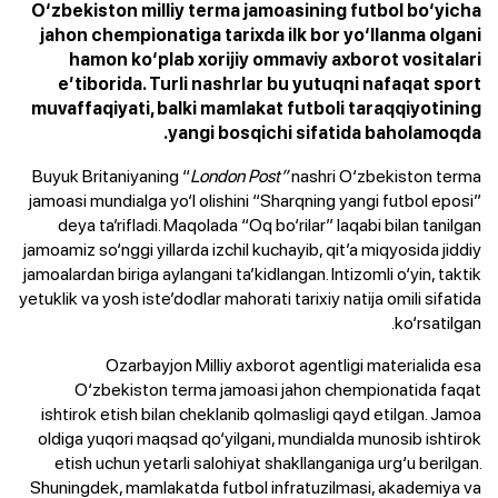
O‘zbekiston milliy terma jamoasining futbol bo‘yicha
jahon chempionatiga tarixda ilk bor yo‘llanma olgani
hamon ko‘plab xorijiy ommaviy axborot vositalari
e’tiborida. Turli nashrlar bu yutuqni nafaqat sport
muvaffaqiyati, balki mamlakat futboli taraqqiyotining
yangi bosqichi sifatida baholamoqda.
Buyuk Britaniyaning “
London Post”
nashri O‘zbekiston terma
jamoasi mundialga yo‘l olishini “Sharqning yangi futbol eposi”
deya ta’rifladi. Maqolada “Oq bo‘rilar” laqabi bilan tanilgan
jamoamiz so‘nggi yillarda izchil kuchayib, qit’a miqyosida jiddiy
jamoalardan biriga aylangani ta’kidlangan. Intizomli o‘yin, taktik
yetuklik va yosh iste’dodlar mahorati tarixiy natija omili sifatida
ko‘rsatilgan.
Ozarbayjon Milliy axborot agentligi materialida esa
O‘zbekiston terma jamoasi jahon chempionatida faqat
ishtirok etish bilan cheklanib qolmasligi qayd etilgan. Jamoa
oldiga yuqori maqsad qo‘yilgani, mundialda munosib ishtirok
etish uchun yetarli salohiyat shakllanganiga urg‘u berilgan.
Shuningdek, mamlakatda futbol infratuzilmasi, akademiya va