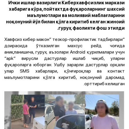
Ички ишлар вазирлиги Киберхавфсизлик маркази
хабарига кўра, пойтахтда фуқароларнинг шахсий
маълумотлари ва молиявий маблағларини
ноқонуний йўл билан қўлга киритиб келган жиноий
гуруҳ фаолияти фош этилди.
“Хавфсиз кибер макон” тезкор-профилактик тадбирлари
доирасида ўтказилган махсус рейд чоғида
аниқланишича, гуруҳ аъзолари Android қурилмалари учун
“apk” вирусли дастурлар ишлаб чиқиб, уларни
фуқароларга юборган. Ушбу зарарли дастурлар орқали
улар SMS хабарлари, қўнғироқлар ва контакт
маълумотларини қўлга киритиб, ноқонуний даромад
орттириб келишган.