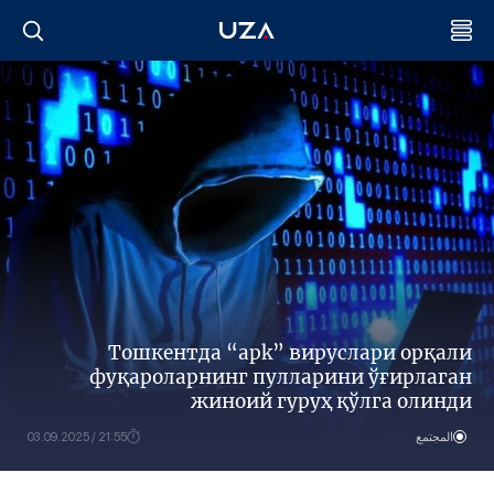
Тошкентда “apk” вируслари орқали
фуқароларнинг пулларини ўғирлаган
жиноий гуруҳ қўлга олинди
المجتمع
21:55 / 03.09.2025