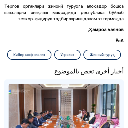
Тергов органлари жиноий гуруҳга алоқадор бошқа
шахсларни аниқлаш мақсадида республика бўйлаб
тезкор-қидирув тадбирларини давом эттирмоқда.
Ҳамроз Баянов,
ЎзА
Киберхавфсизлик
Ўғрилик
Жиноий гуруҳ
أخبار أخرى تخص بالموضوع