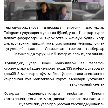
Тергов-суриштирув давомида вирусли дастурлар
Telegram гуруҳларига уланган бўлиб, унда 11 нафар турли
давлат фуқаролари иштирок этгани маълум бўлди. Улар
фуқароларнинг шахсий маълумотларини ўғирлаш билан
шуғулланиб келган. Ўтказилган тезкор тадбирлар
натижасида гуруҳнинг 5 нафар аъзоси қўлга олинди.
Шунингдек, улар яшаш манзиллари ва телефон
қурилмалари кўздан кечирилганда, 133 нафар фуқародан
қарийб 3 миллиард сўм маблағ ўғирлангани аниқланган.
Ўғирланган пул маблағлари гуруҳ аъзолари ўртасида
тақсимланиб келган.
Ҳозирда гумонланувчиларга нисбатан Жиноят
кодексининг тегишли моддаларига асосан жиноят иши
қўзғатилиб, улар процессуал тартибда ушланган.