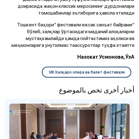
доирасида жаҳон классик меросининг дурдоналари
томошабинлар эътиборига ҳавола этилади.
“Тошкент баҳори” фестивали юксак санъат байрами
бўлиб, халқлар ўртасидаги маданий алоқаларни
мустаҳкамлайди ҳамда пойтахтимиз аҳолиси ва
меҳмонларига унутилмас таассуротлар туҳфа этаяпти.
Назокат Усмонова, ЎзА
VIII Халқаро опера ва балет фестивали
أخبار أخرى تخص بالموضوع