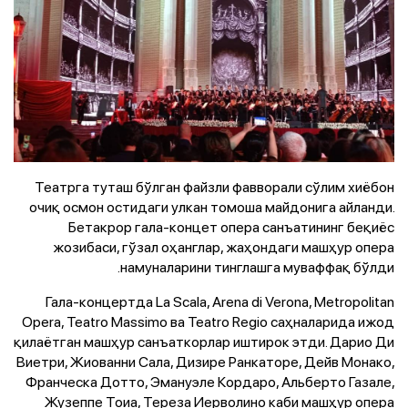
Театрга туташ бўлган файзли фавворали сўлим хиёбон
очиқ осмон остидаги улкан томоша майдонига айланди.
Бетакрор гала-концет опера санъатининг беқиёс
жозибаси, гўзал оҳанглар, жаҳондаги машҳур опера
намуналарини тинглашга муваффақ бўлди.
Гала-концертда La Scala, Arena di Verona, Metropolitan
Opera, Teatro Massimo вa Teatro Regio саҳналарида ижод
қилаётган машҳур санъаткорлар иштирок этди. Дарио Ди
Виетри, Жиованни Сала, Дизире Ранкаторе, Дейв Монако,
Франческа Дотто, Эмануэле Кордаро, Альберто Газале,
Жузеппе Тоиа, Тереза Иерволино каби машҳур опера