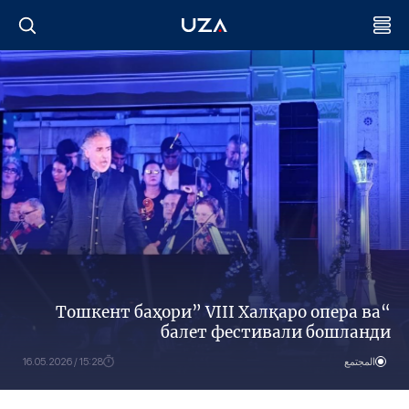
“Тошкент баҳори” VIII Халқаро опера ва
балет фестивали бошланди
المجتمع
15:28 / 16.05.2026