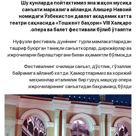
Шу кунларда пойтахтимиз яна жаҳон мусиқа
санъати марказига айланди. Алишер Навоий
номидаги Ўзбекистон давлат академик катта
театри саҳнасида «Тошкент баҳори» VIII Халқаро
опера ва балет фестивали бўлиб ўтаяпти.
Нуфузли фестиваль дунёнинг турли мамлакатларидан
ташриф буюрган таниқли санъаткорлар, дирижёрлар ва
ижрочиларни бирлаштиргани билан аҳамиятли бўлмоқда.
Фестивалнинг очилиши санъат, дўстлик, гўзаллик
байрамига айланиб кетди. Ҳамюртларимиз ва хорижий
меҳмонлар италиялик бир гуруҳ машҳур опера
ижрочиларининг санъатидан баҳраманд бўлди.