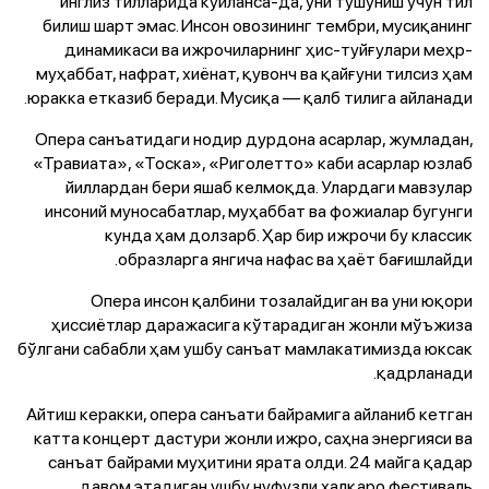
инглиз тилларида куйланса-да, уни тушуниш учун тил
билиш шарт эмас. Инсон овозининг тембри, мусиқанинг
динамикаси ва ижрочиларнинг ҳис-туйғулари меҳр-
муҳаббат, нафрат, хиёнат, қувонч ва қайғуни тилсиз ҳам
юракка етказиб беради. Мусиқа — қалб тилига айланади.
Опера санъатидаги нодир дурдона асарлар, жумладан,
«Травиата», «Тоска», «Риголетто» каби асарлар юзлаб
йиллардан бери яшаб келмоқда. Улардаги мавзулар
инсоний муносабатлар, муҳаббат ва фожиалар бугунги
кунда ҳам долзарб. Ҳар бир ижрочи бу классик
образларга янгича нафас ва ҳаёт бағишлайди.
Опера инсон қалбини тозалайдиган ва уни юқори
ҳиссиётлар даражасига кўтарадиган жонли мўъжиза
бўлгани сабабли ҳам ушбу санъат мамлакатимизда юксак
қадрланади.
Айтиш керакки, опера санъати байрамига айланиб кетган
катта концерт дастури жонли ижро, саҳна энергияси ва
санъат байрами муҳитини ярата олди. 24 майга қадар
давом этадиган ушбу нуфузли халқаро фестиваль