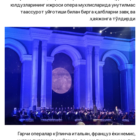
юлдузларининг ижроси опера мухлисларида унутилмас
таассурот уйғотиши билан бирга қалбларни завқ ва
ҳаяжонга тўлдирди.
Гарчи опералар кўпинча итальян, француз ёки немис,