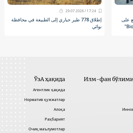
17:24 / 29.07.2026
ع على
إطلاق 778 طير حباري إلى الطبيعة في محافظة
نوائي
ЎзА ҳақида
Илм-фан бўлими 
Агентлик ҳақида
Норматив ҳужжатлар
Алоқа
Инно
Раҳбарият
Очиқ маълумотлар