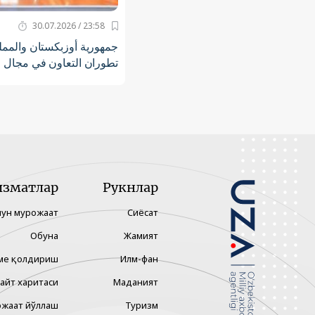
23:58 / 30.07.2026
جمهورية أوزبكستان والمملك
تطوران التعاون في مجال 
изматлар
Рукнлар
чун мурожаат
Сиёсат
Обуна
Жамият
ме қолдириш
Илм-фан
айт харитаси
Маданият
жаат йўллаш
Туризм