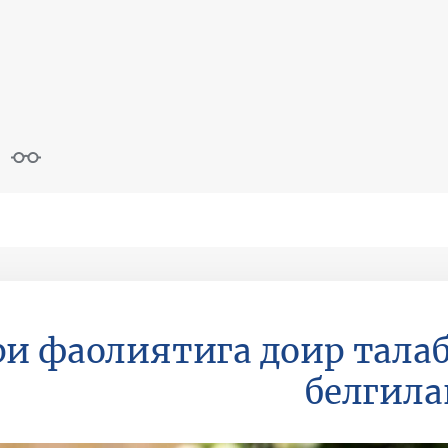
ри фаолиятига доир тала
белгил