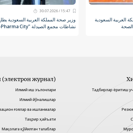
15:47 / 30.07.2026
ة العربية السعودية
وزير صحة المملكة العربية السعودية يطل
الصحة
نشاطات مجمع الصيدلة "BioPharma City"
(электрон журнал)
Х
Илмий иш эълонлари
Тадбирлар ёритиш у
Илмий йўналишлар
вацион ғоялар ва ишланмалар
Резю
Таҳрир ҳайъати
С
Мақолага қўйилган талаблар
Муро