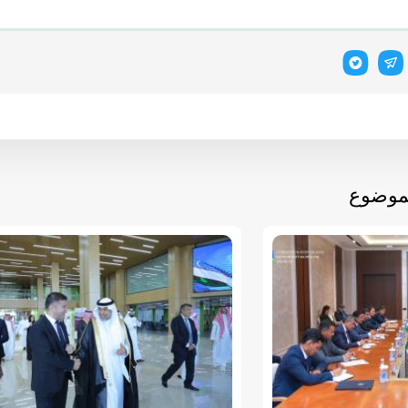
لموضوع