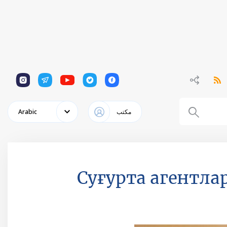
1
1
1
1
1
مكتب
Arabic
Суғурта агентла