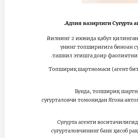
Адлия вазирлиги Суғурта а
2026 йилнинг 2 июнида қабул қилинг
унинг топшириғига биноан 
ташкил этишга доир фаолиятни
Топшириқ шартномаси (агент бити
Бунда, топшириқ шартно
суғурталовчи томонидан Ягона авто
Суғурта агенти воситачилигид
суғурталовчининг банк ҳисоб ра