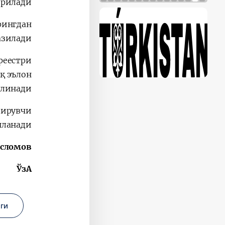
рилади.
рингдан
азилади.
реестри
қ эълон
линади.
дирувчи
ланади.
сломов,
ЎзА
ги