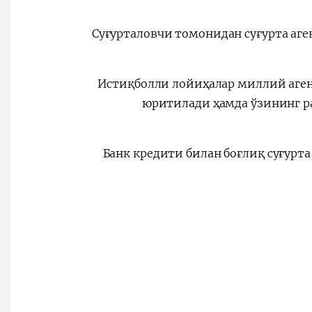
Суғурталовчи томонидан суғурта аге
Истиқболли лойиҳалар миллий аген
юритилади ҳамда ўзининг р
Банк кредити билан боғлиқ суғурт