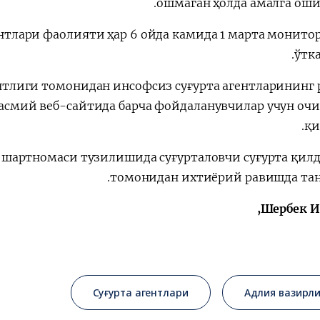
ошмаган ҳолда амалга оши
нтлари фаолияти ҳар 6 ойда камида 1 марта монито
ўтк
тлиги томонидан инсофсиз суғурта агентларининг 
асмий веб-сайтида барча фойдаланувчилар учун очи
қи
а шартномаси тузилишида суғурталовчи суғурта қил
томонидан ихтиёрий равишда тан
Шербек И
Суғурта агентлари
Адлия вазирли