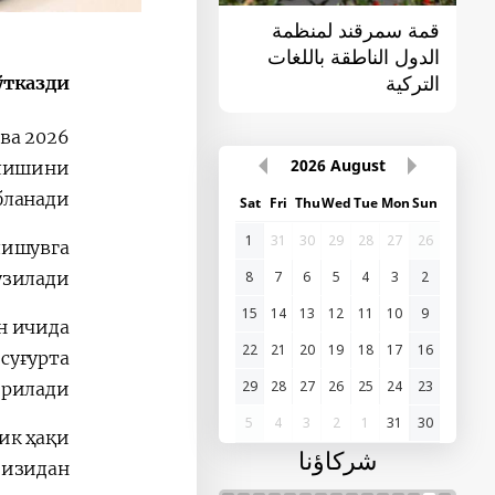
قمة سمرقند لمنظمة
القمة الأولى "آسيا
الدول الناطقة باللغات
الوسطى - الصين"
التركية
тказди.
 ва
2026
August
илишини
ланади.
Sat
Fri
Thu
Wed
Tue
Mon
Sun
1
31
30
29
28
27
26
лишувга
8
7
6
5
4
3
2
узилади.
15
14
13
12
11
10
9
н ичида
22
21
20
19
18
17
16
суғурта
29
28
27
26
25
24
23
ерилади.
5
4
3
2
1
31
30
ик ҳақи
شركاؤنا
оизидан