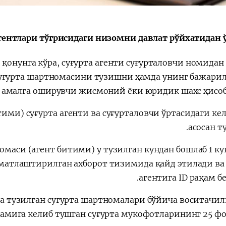
الإصلاحات الدستورية
гентлари тўғрисидаги низомни давлат рўйхатидан ў
ан қонунга кўра, суғурта агенти суғурталовчи номидан
суғурта шартномасини тузишни ҳамда унинг бажар
 амалга оширувчи жисмоний ёки юридик шахс ҳисоб
ми) суғурта агенти ва суғурталовчи ўртасидаги ке
асосан т
маси (агент битими) у тузилган кундан бошлаб 1 ку
матлаштирилган ахборот тизимида қайд этилади ва 
агентига ID рақам б
а тузилган суғурта шартномалари бўйича воситачил
қамига келиб тушган суғурта мукофотларининг 25 ф