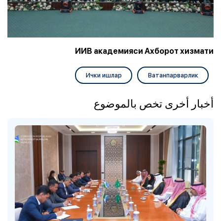
ИИВ академияси Ахборот хизмати
Ички ишлар
Ватанпарварлик
أخبار أخرى تخص بالموضوع