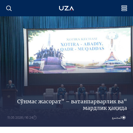
“Сўнмас жасорат” – ватанпарварлик ва
мардлик ҳақида
المجتمع
16:24 / 11.05.2026