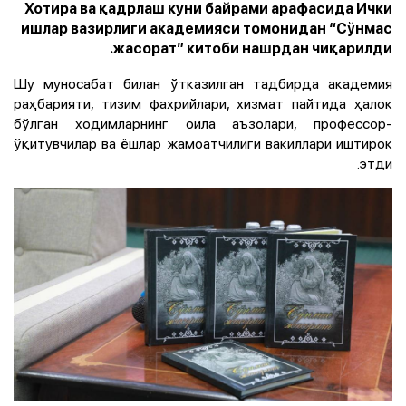
Хотира ва қадрлаш куни байрами арафасида Ички
ишлар вазирлиги академияси томонидан “Сўнмас
жасорат” китоби нашрдан чиқарилди.
Шу муносабат билан ўтказилган тадбирда академия
раҳбарияти, тизим фахрийлари, хизмат пайтида ҳалок
бўлган ходимларнинг оила аъзолари, профессор-
ўқитувчилар ва ёшлар жамоатчилиги вакиллари иштирок
этди.