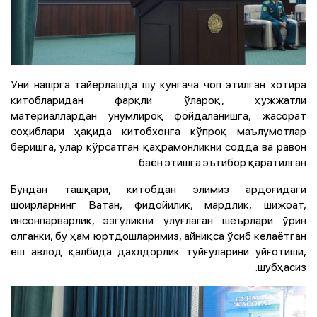
Уни нашрга тайёрлашда шу кунгача чоп этилган хотира
китобларидан фарқли ўлароқ, ҳужжатли
материаллардан унумлироқ фойдаланишга, жасорат
соҳиблари ҳақида китобхонга кўпроқ маълумотлар
беришга, улар кўрсатган қаҳрамонликни содда ва равон
баён этишга эътибор қаратилган.
Бундан ташқари, китобдан элимиз ардоғидаги
шоирларнинг Ватан, фидойилик, мардлик, шижоат,
инсонпарварлик, эзгуликни улуғлаган шеърлари ўрин
олганки, бу ҳам юртдошларимиз, айниқса ўсиб келаётган
ёш авлод қалбида дахлдорлик туйғуларини уйғотиши,
шубҳасиз.