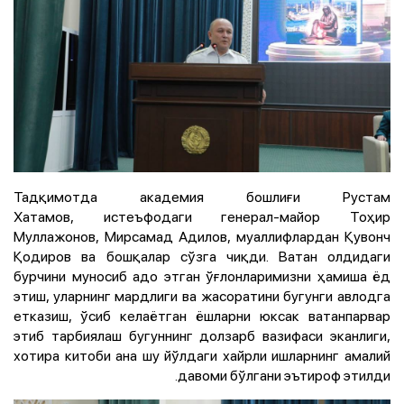
Тадқимотда академия бошлиғи Рустам
Хатамов, истеъфодаги генерал-майор Тоҳир
Муллажонов, Мирсамад Адилов, муаллифлардан Қувонч
Қодиров ва бошқалар сўзга чиқди. Ватан олдидаги
бурчини муносиб адо этган ўғлонларимизни ҳамиша ёд
этиш, уларнинг мардлиги ва жасоратини бугунги авлодга
етказиш, ўсиб келаётган ёшларни юксак ватанпарвар
этиб тарбиялаш бугуннинг долзарб вазифаси эканлиги,
хотира китоби ана шу йўлдаги хайрли ишларнинг амалий
давоми бўлгани эътироф этилди.