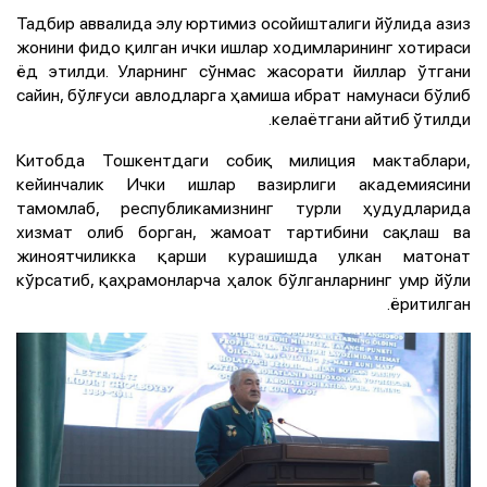
Тадбир аввалида элу юртимиз осойишталиги йўлида азиз
жонини фидо қилган ички ишлар ходимларининг хотираси
ёд этилди. Уларнинг сўнмас жасорати йиллар ўтгани
сайин, бўлғуси авлодларга ҳамиша ибрат намунаси бўлиб
келаётгани айтиб ўтилди.
Китобда Тошкентдаги собиқ милиция мактаблари,
кейинчалик Ички ишлар вазирлиги академиясини
тамомлаб, республикамизнинг турли ҳудудларида
хизмат олиб борган, жамоат тартибини сақлаш ва
жиноятчиликка қарши курашишда улкан матонат
кўрсатиб, қаҳрамонларча ҳалок бўлганларнинг умр йўли
ёритилган.