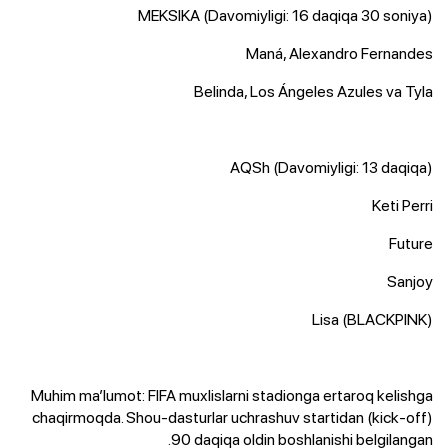
​MEKSIKA (Davomiyligi: 16 daqiqa 30 soniya)
Maná, Alexandro Fernandes
Belinda, Los Ángeles Azules va Tyla
AQSh (Davomiyligi: 13 daqiqa)
Keti Perri
​Future
​Sanjoy
​Lisa (BLACKPINK)
​Muhim ma’lumot: FIFA muxlislarni stadionga ertaroq kelishga
chaqirmoqda. Shou-dasturlar uchrashuv startidan (kick-off)
90 daqiqa oldin boshlanishi belgilangan.