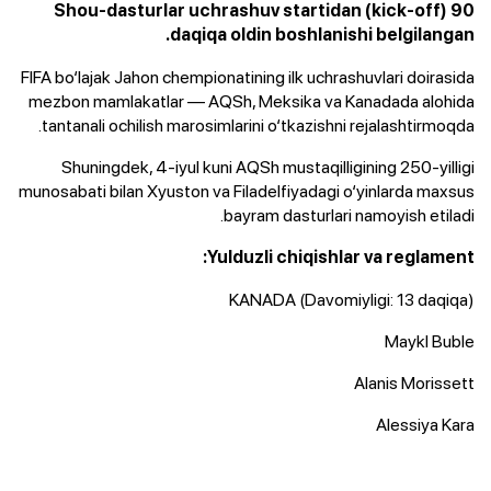
Shou-dasturlar uchrashuv startidan (kick-off) 90
daqiqa oldin boshlanishi belgilangan.
​FIFA bo‘lajak Jahon chempionatining ilk uchrashuvlari doirasida
mezbon mamlakatlar — AQSh, Meksika va Kanadada alohida
tantanali ochilish marosimlarini o‘tkazishni rejalashtirmoqda.
​Shuningdek, 4-iyul kuni AQSh mustaqilligining 250-yilligi
munosabati bilan Xyuston va Filadelfiyadagi o‘yinlarda maxsus
bayram dasturlari namoyish etiladi.
​Yulduzli chiqishlar va reglament:
KANADA (Davomiyligi: 13 daqiqa)
Maykl Buble
​Alanis Morissett
​Alessiya Kara