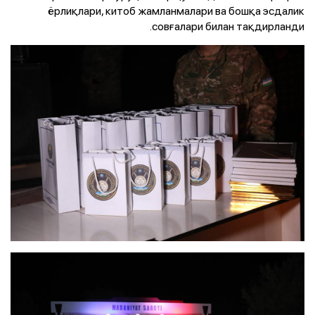
ёрлиқлари, китоб жамланмалари ва бошқа эсдалик
совғалари билан тақдирланди.