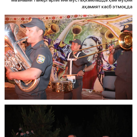
аҳамият касб этмоқда.