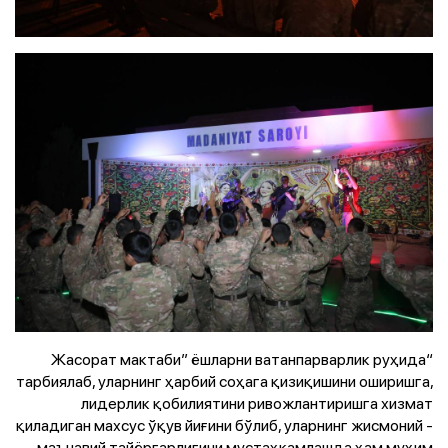
“Жасорат мактаби” ёшларни ватанпарварлик руҳида
тарбиялаб, уларнинг ҳарбий соҳага қизиқишини оширишга,
лидерлик қобилиятини ривожлантиришга хизмат
қиладиган махсус ўқув йиғини бўлиб, уларнинг жисмоний ­
маънавий тайёргарлигини мустаҳкамлашда ҳам муҳим