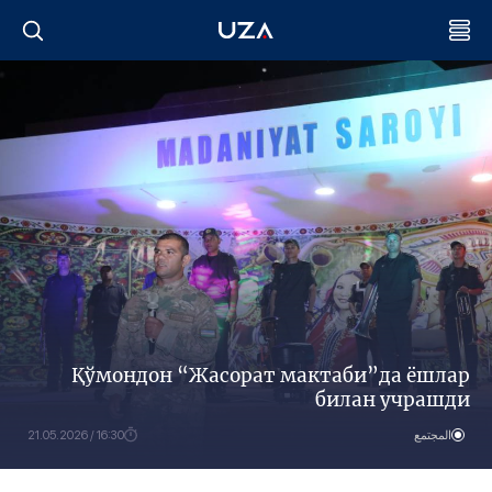
Қўмондон “Жасорат мактаби”да ёшлар
билан учрашди
المجتمع
16:30 / 21.05.2026