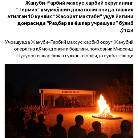
Жануби-Ғарбий махсус ҳарбий округининг
“Термиз” умумқўшин дала полигонида ташкил
этилган 10 кунлик “Жасорат мактаби” ўқув йиғини
доирасида “Раҳбар ва ёшлар учрашуви” бўлиб
ўтди.
Учрашувда Жануби-Ғарбий махсус ҳарбий округ Жанубий
оператив қўмондонлиги бошлиғи, полковник Мирсаид
Шукуров ёшлар билан гулхан атрофида суҳбатлашди.