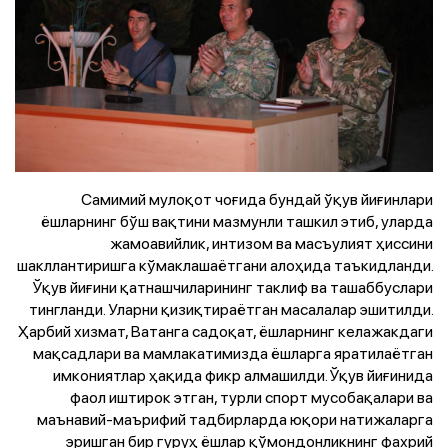
Самимий мулоқот чоғида бундай ўқув йиғинлари
ёшларнинг бўш вақтини мазмунли ташкил этиб, уларда
жамоавийлик, интизом ва масъулият ҳиссини
шакллантиришга кўмаклашаётгани алоҳида таъкидланди.
Ўқув йиғини қатнашчиларининг таклиф ва ташаббуслари
тингланди. Уларни қизиқтираётган масалалар эшитилди.
Ҳарбий хизмат, Ватанга садоқат, ёшларнинг келажакдаги
мақсадлари ва мамлакатимизда ёшларга яратилаётган
имкониятлар ҳақида фикр алмашилди. Ўқув йиғинида
фаол иштирок этган, турли спорт мусобақалари ва
маънавий-маърифий тадбирларда юқори натижаларга
эришган бир гуруҳ ёшлар қўмондонликнинг фахрий