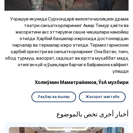
Учрашув якунида Сурхондарё вилояти мусиқали драма
театри санъаткорларининг Амир Темур ҳаёти ва
жасоратини акс эттирувчи саҳна чиқишлари намойиш
этилди. Ҳарбий бахшилар ижросида достонлардан
парчалар ва термалар ижро этилди. Термиз гарнизони
ҳарбий оркестри ва санъаткорларнинг Она Ватан, тинч,
обод турмуш, жасорат, садоқат ва юртга муҳаббат мадҳ
этилган куй-қўшиқлари барчага байрамона кайфият
улашди.
Холмўмин Маматрайимов, ЎзА мухбири
Раҳбар ва ёшлар
Жасорат мактаби
أخبار أخرى تخص بالموضوع