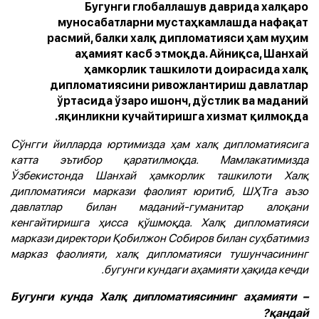
Бугунги глобаллашув даврида халқаро
муносабатларни мустаҳкамлашда нафақат
расмий, балки халқ дипломатияси ҳам муҳим
аҳамият касб этмоқда. Айниқса, Шанхай
ҳамкорлик ташкилоти доирасида халқ
дипломатиясини ривожлантириш давлатлар
ўртасида ўзаро ишонч, дўстлик ва маданий
яқинликни кучайтиришга хизмат қилмоқда.
Сўнгги йилларда юртимизда ҳам халқ дипломатиясига
катта эътибор қаратилмоқда. Мамлакатимизда
Ўзбекистонда Шанхай ҳамкорлик ташкилоти Халқ
дипломатияси маркази фаолият юритиб, ШҲТга аъзо
давлатлар билан маданий-гуманитар алоқани
кенгайтиришга ҳисса қўшмоқда. Халқ дипломатияси
маркази директори Қобилжон Собиров билан суҳбатимиз
марказ фаолияти, халқ дипломатияси тушунчасининг
бугунги кундаги аҳамияти ҳақида кечди.
– Бугунги кунда Халқ дипломатиясининг аҳамияти
қандай?