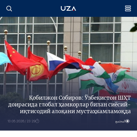
Қобилжон Собиров: Ўзбекистон ШҲТ
доирасида глобал ҳамкорлар билан сиёсий-
иқтисодий алоқани мустаҳкамламоқда
المجتمع
23:29 / 13.05.2026