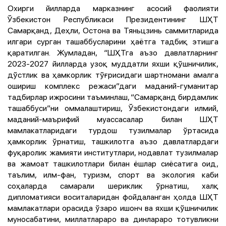
Охирги йилларда марказнинг асосий фаолияти
Ўзбекистон Республикаси Президентининг ШҲТ
Самарқанд, Деҳли, Остона ва Тяньцзинь саммитларида
илгари сурган ташаббусларини ҳаётга тадбиқ этишга
қаратилган. Жумладан, “ШҲТга аъзо давлатларнинг
2023-2027 йилларда узоқ муддатли яхши қўшничилик,
дўстлик ва ҳамкорлик тўғрисидаги шартномани амалга
ошириш комплекс режаси”даги маданий-гуманитар
тадбирлар ижросини таъминлаш, “Самарқанд бирдамлик
ташаббуси”ни оммалаштириш, Ўзбекистондаги илмий,
маданий-маърифий муассасалар билан ШҲТ
мамлакатларидаги турдош тузилмалар ўртасида
ҳамкорлик ўрнатиш, ташкилотга аъзо давлатлардаги
фуқаролик жамияти институтлари, нодавлат тузилмалар
ва жамоат ташкилотлари билан ёшлар сиёсатига оид,
таълим, илм-фан, туризм, спорт ва экология каби
соҳаларда самарали шериклик ўрнатиш, халқ
дипломатияси воситаларидан фойдаланган ҳолда ШҲТ
мамлакатлари орасида ўзаро ишонч ва яхши қўшничилик
муносабатини, миллатлараро ва динлараро тотувликни