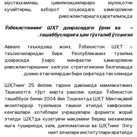
мустаҳкамлаш, цивилизациялараро мулоқотни
кучайтириш, ахборот соҳасидаги ҳамкорликни
ривожлантиришга қаратилмоқда.
– Ўзбекистоннинг ШҲТ доирасидаги ўрни ва
ташаббусларига ҳам тўхталиб ўтсангиз.
– Аввало таъкидлаш жоиз, Ўзбекистон ШҲТ
таъсисчиларидан бири. Республикамиз тузилма
доирасида ўзаро манфаатли ҳамкорликни
ривожлантиришнинг келгуси стратегиясини белгилашда
доимо етакчилардан бири сифатида тан олинади.
ШҲТнинг 25 йиллик тарихи давомида мамлакатимиз
Ташкилотга тўрт марта раислик қилди. Ўзбекистон
ташаббуси билан 2004 йил Тошкентда ШҲТ Минтақавий
аксилтеррор тузилмаси ташкил этилди, хавфсизлик
кенгашлари котиблари учрашувлари формати жорий
этилди. ШҲТда кузатувчи мақомини бериш механизми
ишга туширилди, халқ дипломатияси ва ШҲТнинг Эзгу
ният элчилари институтлари яратилди.