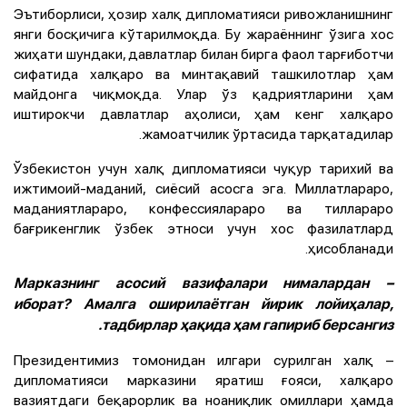
Эътиборлиси, ҳозир халқ дипломатияси ривожланишнинг
янги босқичига кўтарилмоқда. Бу жараённинг ўзига хос
жиҳати шундаки, давлатлар билан бирга фаол тарғиботчи
сифатида халқаро ва минтақавий ташкилотлар ҳам
майдонга чиқмоқда. Улар ўз қадриятларини ҳам
иштирокчи давлатлар аҳолиси, ҳам кенг халқаро
жамоатчилик ўртасида тарқатадилар.
Ўзбекистон учун халқ дипломатияси чуқур тарихий ва
ижтимоий-маданий, сиёсий асосга эга. Миллатлараро,
маданиятлараро, конфессиялараро ва тиллараро
бағрикенглик ўзбек этноси учун хос фазилатлард
ҳисобланади.
– Марказнинг асосий вазифалари нималардан
иборат? Амалга оширилаётган йирик лойиҳалар,
тадбирлар ҳақида ҳам гапириб берсангиз.
– Президентимиз томонидан илгари сурилган халқ
дипломатияси марказини яратиш ғояси, халқаро
вазиятдаги беқарорлик ва ноаниқлик омиллари ҳамда