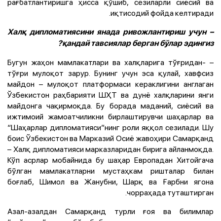
рағбатлантиришга ҳисса қўшиб, сезиларли сиёсий ва
иқтисодий фойда келтиради.
– Халқ дипломатиясини янада ривожлантириш учун
қандай тавсиялар берган бўлар эдингиз?
– Бугун жаҳон мамлакатлари ва халқларига тўғридан-
тўғри мулоқот зарур. Бунинг учун эса қулай, хавфсиз
майдон – мулоқот платформаси кераклигини англаган
Ўзбекистон раҳбарияти ШҲТ ва дунё халқларини янги
майдонга чақирмоқда. Бу борада маданий, сиёсий ва
ижтимоий жамоатчиликни бирлаштирувчи шаҳарлар ва
“Шаҳарлар дипломатияси”нинг роли яққол сезилади. Шу
боис Ўзбекистон ва Марказий Осиё жавоҳири Самарқанд
– Халқ дипломатияси марказларидан бирига айланмоқда.
Кўп асрлар мобайнида бу шаҳар Европадан Хитойгача
бўлган мамлакатларни мустаҳкам ришталар билан
боғлаб, Шимол ва Жанубни, Шарқ ва Ғарбни ягона
чорраҳада туташтирган.
Азал-азалдан Самарқанд турли ғоя ва билимлар