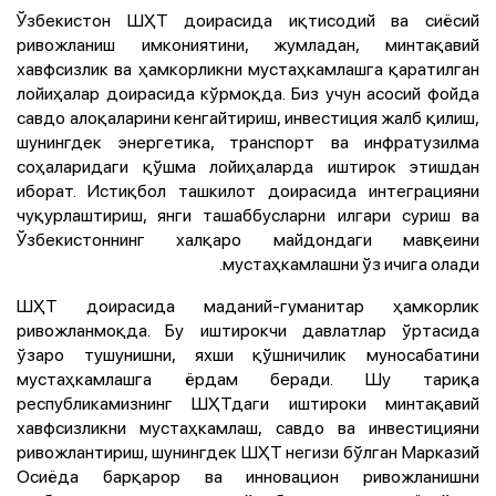
Ўзбекистон ШҲТ доирасида иқтисодий ва сиёсий
ривожланиш имкониятини, жумладан, минтақавий
хавфсизлик ва ҳамкорликни мустаҳкамлашга қаратилган
лойиҳалар доирасида кўрмоқда. Биз учун асосий фойда
савдо алоқаларини кенгайтириш, инвестиция жалб қилиш,
шунингдек энергетика, транспорт ва инфратузилма
соҳаларидаги қўшма лойиҳаларда иштирок этишдан
иборат. Истиқбол ташкилот доирасида интеграцияни
чуқурлаштириш, янги ташаббусларни илгари суриш ва
Ўзбекистоннинг халқаро майдондаги мавқеини
мустаҳкамлашни ўз ичига олади.
ШҲТ доирасида маданий-гуманитар ҳамкорлик
ривожланмоқда. Бу иштирокчи давлатлар ўртасида
ўзаро тушунишни, яхши қўшничилик муносабатини
мустаҳкамлашга ёрдам беради. Шу тариқа
республикамизнинг ШҲТдаги иштироки минтақавий
хавфсизликни мустаҳкамлаш, савдо ва инвестицияни
ривожлантириш, шунингдек ШҲТ негизи бўлган Марказий
Осиёда барқарор ва инновацион ривожланишни