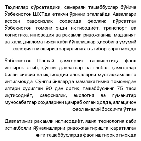
Таҳлиллар кўрсатадики, самарали ташаббуслар бўйича
Ўзбекистон ШҲТда етакчи ўринни эгаллайди. Авваллари
асосан хавфсизлик соҳасида фаоллик кўрсатган
Ўзбекистон томони энди иқтисодиёт, транспорт ва
логистика, инновация ва рақамли ривожланиш, маданият
ва халқ дипломатияси каби йўналишлар ҳисобига умумий
салоҳиятни ошириш зарурлигига эътибор қаратмоқда.
Ўзбекистон Шанхай ҳамкорлик ташкилотида фаол
иштирок этиб, қўшни давлатлар ва глобал ҳамкорлар
билан сиёсий ва иқтисодий алоқаларни мустаҳкамлашга
интилмоқда. Сўнгги йилларда мамлакатимиз томонидан
илгари сурилган 90 дан ортиқ ташаббуснинг 75 таси
иқтисодиёт, хавфсизлик, экология ва гуманитар
муносабатлар соҳаларини қамраб олган ҳолда, аллақачон
фаол амалий босқичга ўтган.
Давлатимиз рақамли иқтисодиёт, яшил технология каби
истиқболли йўналишларни ривожлантиришга қаратилган
янги ташаббусларда фаол иштирок этмоқда.