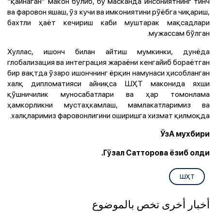
“қайнаган” макон бўлиб, бу масканда инсониятнинг тинч
ва фаровон яшаш, ўз кучи ва имкониятини рўёбга чиқариш,
бахтли ҳаёт кечириш каби муштарак мақсадлари
мужассам бўлган.
Хуллас, ишонч билан айтиш мумкинки, дунёда
глобализация ва интеграция жараёни кенгайиб бораётган
бир вақтда ўзаро ишончнинг ёрқин намунаси ҳисобланган
халқ дипломатияси айниқса ШҲТ маконида яхши
қўшничилик муносабатлари ва ҳар томонлама
ҳамкорликни мустаҳкамлаш, мамлакатларимиз ва
халқларимиз фаровонлигини оширишга хизмат қилмоқда.
ЎзА мухбири
Гўзал Сатторова ёзиб олди.
ШҲТ
أخبار أخرى تخص بالموضوع