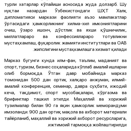
турли хатарлар кўпайиши асносида жуда долзарб. Шу
нуқтаи назардан Ўзбекистондаги ШҲТ Халқ
дипломатияси маркази фаолияти аъзо мамлакатлар
ўртасидаги ҳамкорликнинг хилма-хил имкониятларини
очиш, ўзаро ишонч, дўстлик ва яхши қўшничилик,
миллатлараро ва конфессиялараро тотувликни
мустаҳкамлаш, фуқаролик жамияти институтлари ва ОАВ
жипслигини мустаҳкамлашга хизмат қилади.
Марказ бугунги кунда илм-фан, таълим, маданият ва
спорт, туризм, бизнес соҳаларида кўплаб амалий ишларни
олиб бормоқда. Ўтган давр мобайнида марказ
томонидан 500 дан ортиқ халқаро анжуман, илмий-
амалий конференция, семинар, давра суҳбати, ижодий
кеча, тақдимот, спорт мусобақалари, кўргазма ва
брифинглар ташкил этилди. Маҳаллий ва хорижий
тузилмалар билан 90 га яқин ҳамкорлик меморандуми
имзоланди. 900 дан ортиқ мақола ва ахборот материали
тайёрланиб, маҳаллий ва хорижий ахборот ресурсларига,
ижтимоий тармоққа жойлаштирилди.