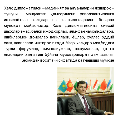
– Халқ дипломатияси – маданият ва анъаналарни яхшироқ
тушуниш, манфаатли ҳамкорликни ривожлантиришга
интилаётган халқлар ва ташкилотларнинг беғараз
мулоқот майдонидир. Халқ дипломатиясида сиёсий
шахслар эмас, балки ижодкорлар, илм-фан намояндалари,
ишбилармон доиралар вакиллари, ёшлар, хуллас оддий
халқ вакиллари иштирок этади. Улар халқаро миқёсдаги
турли форумлар, симпозиумлар, анжуманлар, ҳатто
низоларни ҳал этиш бўйича музокараларда ҳам давлат
номидан воситачи сифатида қатнашиши мумкин.