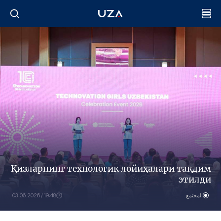
Қизларнинг технологик лойиҳалари тақдим
этилди
المجتمع
19:48 / 03.06.2026