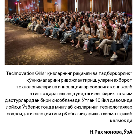
“Technovation Girls” қизларнинг рақамли ва тадбиркорлик
кўникмаларини ривожлантириш, уларни ахборот
технологиялари ва инновациялар соҳасига кенг жалб
этишга қаратилган дунёдаги энг йирик таълим
дастурларидан бири ҳисобланади. Ўтган 10 йил давомида
лойиҳа Ўзбекистонда минглаб қизларнинг технологиялар
соҳасидаги салоҳиятини рўёбга чиқаришга хизмат қилиб
келмоқда.
Н.Раҳмонова, ЎзА