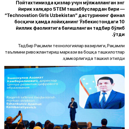
Пойтахтимизда қизлар учун мўлжалланган энг
йирик халқаро STEM ташаббуслардан бири —
“Technovation Girls Uzbekistan” дастурининг финал
босқичи ҳамда лойиҳанинг Ўзбекистондаги 10
йиллик фаолиятига бағишланган тадбир бўлиб
ўтди.
Тадбир Рақамли технологиялар вазирлиги, Рақамли
таълимни ривожлантириш маркази ва бошқа ташкилотлар
ҳамкорлигида ташкил этилди.