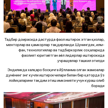
Тадбир доирасида дастурда фаол иштирок этган қизлар,
менторлар ва ҳамкорлар тақдирланди. Шунингдек, илм-
фан, технологиялар ва тадбиркорлик соҳаларида
фаолият юритаётган аёл лидерлар иштирокида
учрашувлар ташкил этилди.
Эндиликда халқаро босқичга йўлланма олган жамоалар
дунёнинг энг кучли иштирокчилари билан бир қаторда ўз
лойиҳаларини тақдим этиш имконияти учун кураш олиб
боради.