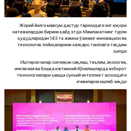
Жорий йилги мавсум дастур тарихидаги энг юқори
натижалардан бирини қайд этди. Мамлакатнинг турли
ҳудудларидан 143 та жамоа ўзининг инновацион ва
технологик лойиҳаларини халқаро танловга тақдим
қилди.
Иштирокчилар соғлиқни сақлаш, таълим, экология,
инклюзия ва бошқа ижтимоий йўналишларда ахборот
технологиялари ҳамда сунъий интеллект асосидаги
ечимларни ишлаб чиқди.