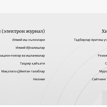
(электрон журнал)
Х
Илмий иш эълонлари
Тадбирлар ёритиш у
Илмий йўналишлар
вацион ғоялар ва ишланмалар
Резю
Таҳрир ҳайъати
С
Мақолага қўйилган талаблар
Муро
Низоми
Сайтнинг 