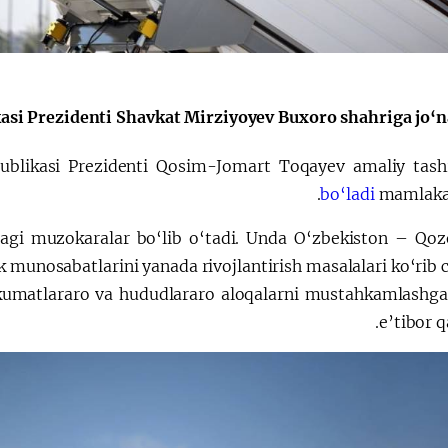
الإصلاحات الدستورية
asi Prezidenti Shavkat Mirziyoyev Buxoro shahriga jo‘na
publikasi Prezidenti Qosim-Jomart Toqayev amaliy tashr
.
bo‘ladi
mamlaka
dagi muzokaralar bo‘lib o‘tadi. Unda O‘zbekiston – Qoz
lik munosabatlarini yanada rivojlantirish masalalari ko‘rib c
ukumatlararo va hududlararo aloqalarni mustahkamlashga
e’tibor q