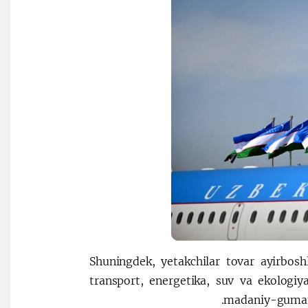
Shuningdek, yetakchilar tovar ayirboshl
transport, energetika, suv va ekologiy
madaniy-gumanit