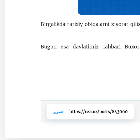
Birgalikda tarixiy obidalarni ziyorat qil
Bugun esa davlatimiz rahbari Buxoro 
https://uza.uz/posts/843060
تصوير