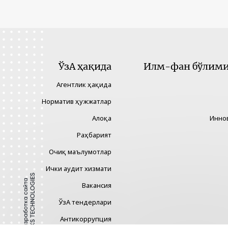
ЎзА ҳақида
Илм-фан бўлими 
Агентлик ҳақида
Норматив ҳужжатлар
Алоқа
Инно
Раҳбарият
Очиқ маълумотлар
Ички аудит хизмати
Вакансия
ЎзА тендерлари
Антикоррупция