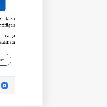
asi bilan
tirilgan.
a amalga
anishadi.
нт