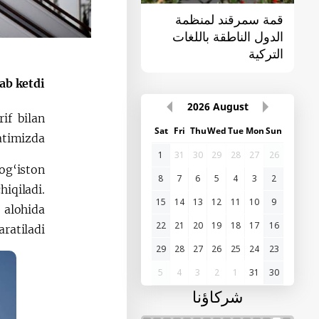
قمة سمرقند لمنظمة
القمة الأولى "آسيا
الدول الناطقة باللغات
الوسطى - الصين"
التركية
b ketdi.
2026
August
if bilan
Sat
Fri
Thu
Wed
Tue
Mon
Sun
timizda
1
31
30
29
28
27
26
og‘iston
8
7
6
5
4
3
2
hiqiladi.
15
14
13
12
11
10
9
 alohida
22
21
20
19
18
17
16
aratiladi.
29
28
27
26
25
24
23
5
4
3
2
1
31
30
شركاؤنا