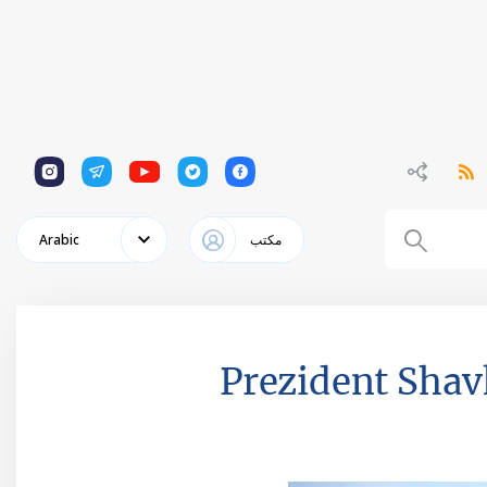
1
1
1
1
1
مكتب
Arabic
Prezident Shav