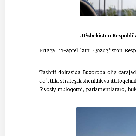
O‘zbekiston Respublik
Ertaga, 11-aprel kuni Qozog‘iston Res
Tashrif doirasida Buxoroda oliy daraja
do‘stlik, strategik sheriklik va ittifoqchi
Siyosiy muloqotni, parlamentlararo, h