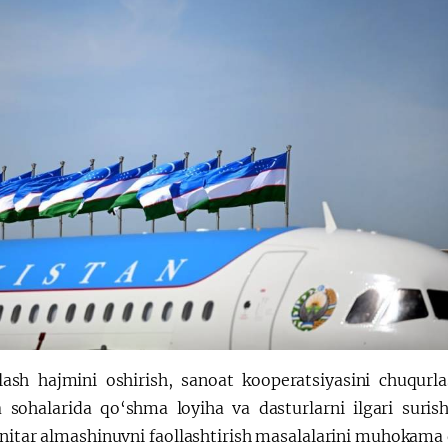
ash hajmini oshirish, sanoat kooperatsiyasini chuqurlas
a sohalarida qo‘shma loyiha va dasturlarni ilgari suri
ar almashinuvni faollashtirish masalalarini muhokama qi