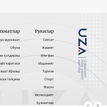
изматлар
Рукнлар
чун мурожаат
Сиёсат
Обуна
Жамият
ме қолдириш
Илм-фан
айт харитаси
Маданият
жаат йўллаш
Туризм
эски талқини
Спорт
Жаҳон
Иқтисодиёт
Ҳужжатлар