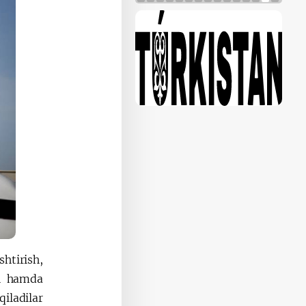
htirish,
sh hamda
ladilar.