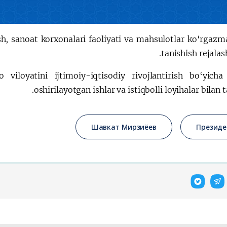
ish, sanoat korxonalari faoliyati va mahsulotlar ko‘rgazm
tanishish rejalash
viloyatini ijtimoiy-iqtisodiy rivojlantirish bo‘yich
oshirilayotgan ishlar va istiqbolli loyihalar bilan t
Шавкат Мирзиёев
Президе