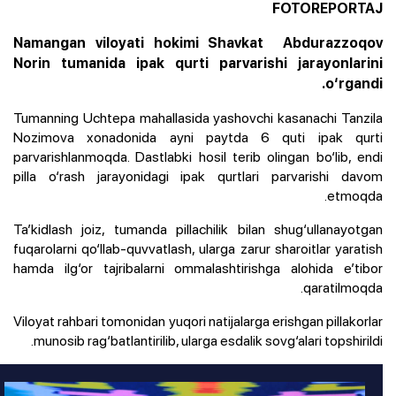
FOTOREPORTAJ
Namangan viloyati hokimi Shavkat Abdurazzoqov
Norin tumanida ipak qurti parvarishi jarayonlarini
o‘rgandi.
Tumanning Uchtepa mahallasida yashovchi kasanachi Tanzila
Nozimova xonadonida ayni paytda 6 quti ipak qurti
parvarishlanmoqda. Dastlabki hosil terib olingan bo‘lib, endi
pilla o‘rash jarayonidagi ipak qurtlari parvarishi davom
etmoqda.
Ta’kidlash joiz, tumanda pillachilik bilan shug‘ullanayotgan
fuqarolarni qo‘llab-quvvatlash, ularga zarur sharoitlar yaratish
hamda ilg‘or tajribalarni ommalashtirishga alohida e’tibor
qaratilmoqda.
Viloyat rahbari tomonidan yuqori natijalarga erishgan pillakorlar
munosib rag‘batlantirilib, ularga esdalik sovg‘alari topshirildi.