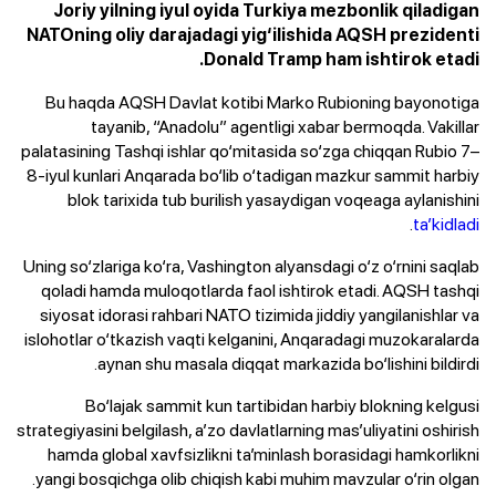
Joriy yilning iyul oyida Turkiya mezbonlik qiladigan
NATOning oliy darajadagi yig‘ilishida AQSH prezidenti
Donald Tramp ham ishtirok etadi.
Bu haqda AQSH Davlat kotibi Marko Rubioning bayonotiga
tayanib, “Anadolu” agentligi xabar bermoqda. Vakillar
palatasining Tashqi ishlar qo‘mitasida so‘zga chiqqan Rubio 7–
8-iyul kunlari Anqarada bo‘lib o‘tadigan mazkur sammit harbiy
blok tarixida tub burilish yasaydigan voqeaga aylanishini
.
ta’kidladi
Uning so‘zlariga ko‘ra, Vashington alyansdagi o‘z o‘rnini saqlab
qoladi hamda muloqotlarda faol ishtirok etadi. AQSH tashqi
siyosat idorasi rahbari NATO tizimida jiddiy yangilanishlar va
islohotlar o‘tkazish vaqti kelganini, Anqaradagi muzokaralarda
aynan shu masala diqqat markazida bo‘lishini bildirdi.
Bo‘lajak sammit kun tartibidan harbiy blokning kelgusi
strategiyasini belgilash, a’zo davlatlarning mas’uliyatini oshirish
hamda global xavfsizlikni ta’minlash borasidagi hamkorlikni
yangi bosqichga olib chiqish kabi muhim mavzular o‘rin olgan.