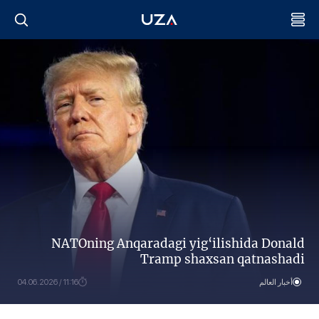
NATOning Anqaradagi yig‘ilishida Donald
Tramp shaxsan qatnashadi
أخبار العالم
11:16 / 04.06.2026