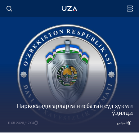
Наркосавдогарларга нисбатан суд ҳукми
ўқилди
المجتمع
17:04 / 11.05.2026