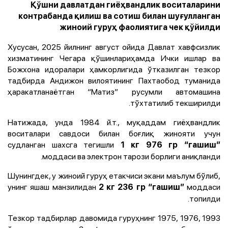
Қўшни давлатдан гиёҳвандлик воситаларини
контрабанда қилиш ва сотиш билан шуғулланган
жиноий гуруҳ фаолиятига чек қўйилди
Хусусан, 2025 йилнинг август ойида Давлат хавфсизлик
хизматининг Чегара қўшинлариҳамда Ички ишлар ва
Божхона идоралари ҳамкорлигида ўтказилган тезкор
тадбирда Андижон вилоятининг Пахтаобод туманида
ҳаракатланаётган “Матиз” русумли автомашина
тўхтатилиб текширилди.
Натижада, унда 1984 й.т., муқаддам гиёҳвандлик
воситалари савдоси билан боғлиқ жинояти учун
судланган шахсга тегишли
1 кг 976 гр “гашиш”
моддаси ва электрон тарози борлиги аниқланди.
Шунингдек, у жиноий гуруҳ етакчиси экани маълум бўлиб,
унинг яшаш манзилидан
моддаси
2 кг 236 гр “гашиш”
топилди.
Тезкор тадбирлар давомида гуруҳнинг 1975, 1976, 1993