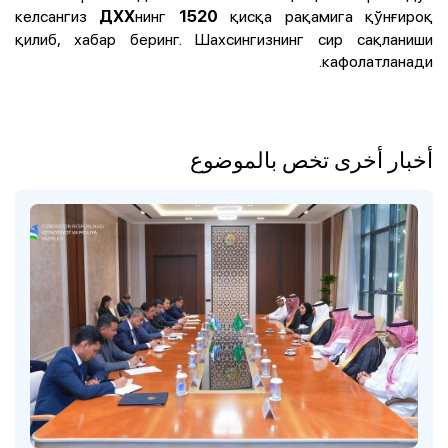
келсангиз
нинг
қисқа рақамига қўнғироқ
ДХХ
1520
қилиб, хабар беринг. Шахсингизнинг сир сақланиши
кафолатланади.
أخبار أخرى تخص بالموضوع