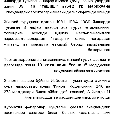
йилларда туғилган 3 нафар аъзоси ҳам ушланиб, улардан
жами
ва
391 гр “гашиш”
542 гр марихуана
гиёҳвандлик воситалари ашёвий далил сифатида олинди.
Жиноий гуруҳнинг қолган 1981, 1984, 1989 йилларда
туғилган 3 нафар аъзоси эса гуруҳ етакчисининг
топшириғи асосида Қирғиз Республикасидаги
наркосавдогарлардан “товар”ни олиш, чегарадан
ўтказиш ва манзилга етказиб бериш вазифаларни
бажаришган.
Тергов жараёнида аниқланишича, жиноий гуруҳ фаолияти
давомида жами
моддасини
10 кг.га яқин “гашиш”
ноқонуний айланмага киритган.
Жиноят ишлари бўйича Избоскан туман суди ҳукмига
кўра, наркосавдогарлар Жиноят Кодексининг 246 ва
273-моддалари билан айбли деб топилиб, 8 йилдан 11
йилгача муддатга озодликдан маҳрум этилди.
Ҳурматли фуқаролар, кундалик ҳаётда гиёҳвандлик
воситалари савдоси билан боғлиқ ҳолатларга дуч