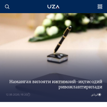
Наманган вилояти ижтимоий-иқтисодий
ривожлантирилади
الوثائق
16:20 / 12.06.2026