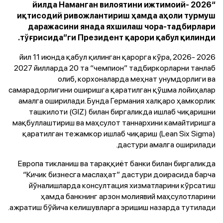
“2026 йилда Наманган вилоятини ижтимоий-
иқтисодий ривожлантириш ҳамда аҳоли турмуш
даражасини янада яхшилаш чора-тадбирлари
тўғрисида”ги Президент қарори қабул қилинди.
2026 йил 11 июнда қабул қилинган қарорга кўра, 2026-
2027 йилларда 20 та “чемпион” тадбиркорларни танлаб
олиб, корхоналарда меҳнат унумдорлиги ва
самарадорлигини оширишга қаратилган қўшма лойиҳалар
амалга оширилади. Бунда Германия халқаро ҳамкорлик
ташкилоти (GIZ) билан биргаликда ишлаб чиқаришни
мақбуллаштириш ва маҳсулот таннархини камайтиришга
қаратилган тежамкор ишлаб чиқариш (Lean Six Sigma)
дастури амалга оширилади.
Европа тикланиш ва тараққиёт банки билан биргаликда
“Кичик бизнесга маслаҳат” дастури доирасида барча
йўналишларда консултация хизматларини кўрсатиш
ҳамда банкнинг арзон молиявий маҳсулотларини
ажратиш бўйича келишувларга эришиш назарда тутилади.