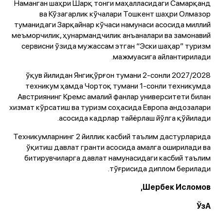
Наманган шаҳри Шарқ тонги маҳалласидаги Самарқанд
ва Кўзагарлик кўчалари Тошкент шаҳри Олмазор
туманидаги Зарқайнар кўчаси намунаси асосида миллий
меъморчилик, ҳунармандчилик анъаналари ва замонавий
сервисни ўзида мужассам этган “Эски шаҳар” туризм
мажмуасига айлантирилади.
2027/2028 ўқув йилидан Янгиқўрғон тумани 2-сонли
техникум ҳамда Чортоқ тумани 1-сонли техникумда
Австриянинг Кремс амалий фанлар университети билан
хизмат кўрсатиш ва туризм соҳасида Европа андозалари
асосида кадрлар тайёрлаш йўлга қўйилади.
Техникумларнинг 2 йиллик касбий таълим дастурларида
ўқитиш давлат гранти асосида амалга оширилади ва
битирувчиларга давлат намунасидаги касбий таълим
тўғрисида диплом берилади.
Шербек Исломов,
ЎзА