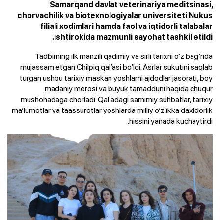
Samarqand davlat veterinariya meditsinasi,
chorvachilik va biotexnologiyalar universiteti Nukus
filiali xodimlari hamda faol va iqtidorli talabalar
ishtirokida mazmunli sayohat tashkil etildi.
Tadbirning ilk manzili qadimiy va sirli tarixni o‘z bag‘rida
mujassam etgan Chilpiq qal’asi bo‘ldi. Asrlar sukutini saqlab
turgan ushbu tarixiy maskan yoshlarni ajdodlar jasorati, boy
madaniy merosi va buyuk tamadduni haqida chuqur
mushohadaga chorladi. Qal’adagi samimiy suhbatlar, tarixiy
ma’lumotlar va taassurotlar yoshlarda milliy o‘zlikka daxldorlik
hissini yanada kuchaytirdi.