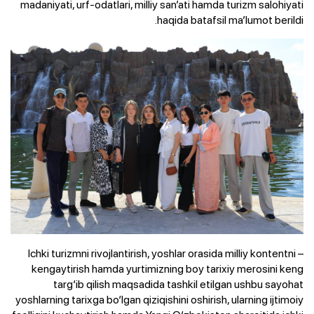
madaniyati, urf-odatlari, milliy san’ati hamda turizm salohiyati
haqida batafsil ma’lumot berildi.
– Ichki turizmni rivojlantirish, yoshlar orasida milliy kontentni
kengaytirish hamda yurtimizning boy tarixiy merosini keng
targ‘ib qilish maqsadida tashkil etilgan ushbu sayohat
yoshlarning tarixga bo‘lgan qiziqishini oshirish, ularning ijtimoiy