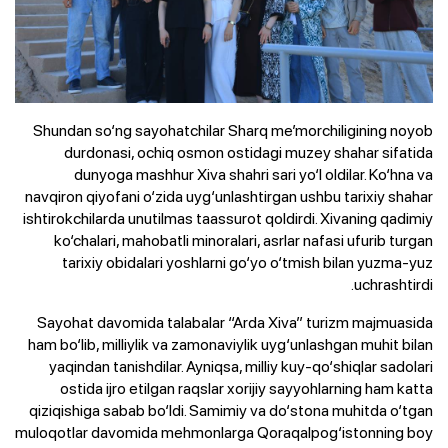
Shundan so‘ng sayohatchilar Sharq me’morchiligining noyob
durdonasi, ochiq osmon ostidagi muzey shahar sifatida
dunyoga mashhur Xiva shahri sari yo‘l oldilar. Ko‘hna va
navqiron qiyofani o‘zida uyg‘unlashtirgan ushbu tarixiy shahar
ishtirokchilarda unutilmas taassurot qoldirdi. Xivaning qadimiy
ko‘chalari, mahobatli minoralari, asrlar nafasi ufurib turgan
tarixiy obidalari yoshlarni go‘yo o‘tmish bilan yuzma-yuz
uchrashtirdi.
Sayohat davomida talabalar “Arda Xiva” turizm majmuasida
ham bo‘lib, milliylik va zamonaviylik uyg‘unlashgan muhit bilan
yaqindan tanishdilar. Ayniqsa, milliy kuy-qo‘shiqlar sadolari
ostida ijro etilgan raqslar xorijiy sayyohlarning ham katta
qiziqishiga sabab bo‘ldi. Samimiy va do‘stona muhitda o‘tgan
muloqotlar davomida mehmonlarga Qoraqalpog‘istonning boy