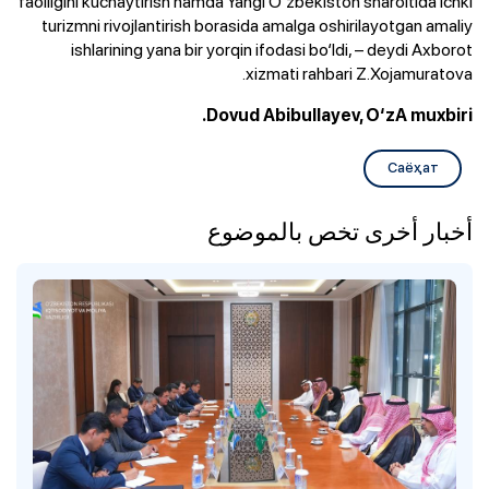
faolligini kuchaytirish hamda Yangi O‘zbekiston sharoitida ichki
turizmni rivojlantirish borasida amalga oshirilayotgan amaliy
ishlarining yana bir yorqin ifodasi bo‘ldi, – deydi Axborot
xizmati rahbari Z.Xojamuratova.
Dovud Abibullayev, O‘zA muxbiri.
Саёҳат
أخبار أخرى تخص بالموضوع