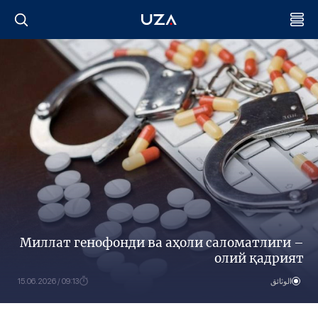
Миллат генофонди ва аҳоли саломатлиги –
олий қадрият
الوثائق
09:13 / 15.06.2026