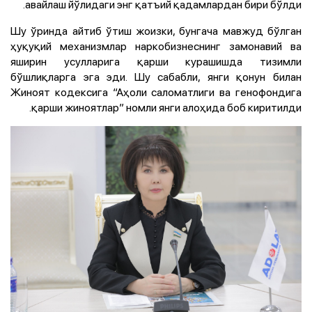
авайлаш йўлидаги энг қатъий қадамлардан бири бўлди.
Шу ўринда айтиб ўтиш жоизки, бунгача мавжуд бўлган
ҳуқуқий механизмлар наркобизнеснинг замонавий ва
яширин усулларига қарши курашишда тизимли
бўшлиқларга эга эди. Шу сабабли, янги қонун билан
Жиноят кодексига “Аҳоли саломатлиги ва генофондига
қарши жиноятлар” номли янги алоҳида боб киритилди.