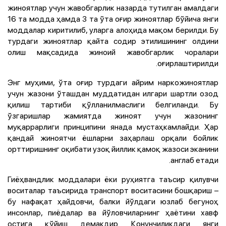
жиноятлар учун жавобгарлик назарда тутилган амалдаги
16 та модда ҳамда 3 та ўта оғир жиноятлар бўйича янги
моддалар киритилиб, уларга алоҳида мақом берилди. Бу
турдаги жиноятлар қайта содир этилишининг олдини
олиш мақсадида жиноий жавобгарлик чоралари
оғирлаштирилди.
Энг муҳими, ўта оғир турдаги айрим наркожиноятлар
учун жазони ўташдан муддатидан илгари шартли озод
қилиш тартиби қўлланилмаслиги белгиланди. Бу
ўзгаришлар жамиятда жиноят учун жазонинг
муқаррарлиги принципини янада мустаҳкамлайди. Ҳар
қандай жиноятчи ёшларни заҳарлаш орқали бойлик
орттиришнинг оқибати узоқ йиллик қамоқ жазоси эканини
англаб етади.
Гиёҳвандлик моддалари ёки руҳиятга таъсир қилувчи
воситалар таъсирида транспорт воситасини бошқариш –
бу нафақат ҳайдовчи, балки йўлдаги юзлаб бегуноҳ
инсонлар, пиёдалар ва йўловчиларнинг ҳаётини хавф
остига қўйиш демакдир. Қонунчиликдаги янги