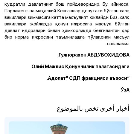
қудратли давлатнинг бош пойдеворидир. Бу, айниқса,
Парламент ва маҳаллий Кенгашлар депутати бўлган халқ
вакиллари зиммасига катта масъулият юклайди. Биз, халқ
вакиллари жойларда қонун ижросига масъул бўлган
давлат идоралари билан ҳамкорликда белгиланган ҳар
бир норма ижросини таъминлашга тўлақонли масъул
саналамиз.
Гулнорахон АБДУВОҲИДОВА,
Олий Мажлис Қонунчилик палатасидаги
“Адолат” СДП фракцияси аъзоси.
ЎзА
أخبار أخرى تخص بالموضوع