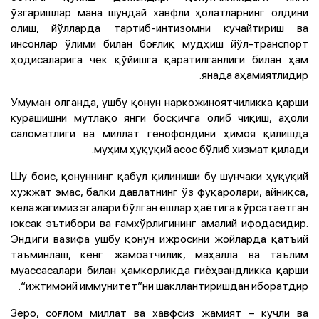
ўзгаришлар мана шундай хавфли ҳолатларнинг олдини
олиш, йўлларда тартиб-интизомни кучайтириш ва
инсонлар ўлими билан боғлиқ мудҳиш йўл-транспорт
ҳодисаларига чек қўйишга қаратилганлиги билан ҳам
янада аҳамиятлидир.
Умуман олганда, ушбу қонун наркожиноятчиликка қарши
курашишни мутлақо янги босқичга олиб чиқиш, аҳоли
саломатлиги ва миллат генофондини ҳимоя қилишда
муҳим ҳуқуқий асос бўлиб хизмат қилади.
Шу боис, қонуннинг қабул қилиниши бу шунчаки ҳуқуқий
ҳужжат эмас, балки давлатнинг ўз фуқаролари, айниқса,
келажагимиз эгалари бўлган ёшлар ҳаётига кўрсатаётган
юксак эътибори ва ғамхўрлигининг амалий ифодасидир.
Эндиги вазифа ушбу қонун ижросини жойларда қатъий
таъминлаш, кенг жамоатчилик, маҳалла ва таълим
муассасалари билан ҳамкорликда гиёҳвандликка қарши
“ижтимоий иммунитет”ни шакллантиришдан иборатдир.
Зеро, соғлом миллат ва хавфсиз жамият – кучли ва