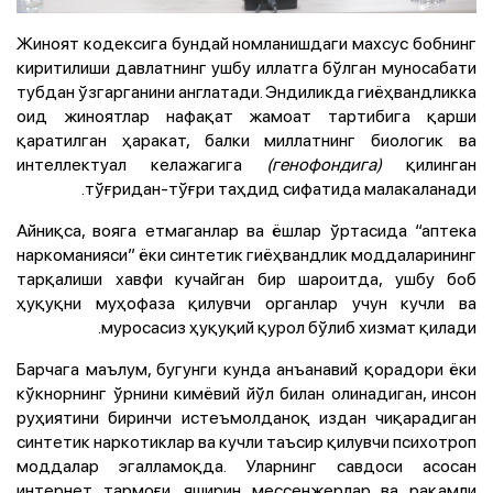
Жиноят кодексига бундай номланишдаги махсус бобнинг
киритилиши давлатнинг ушбу иллатга бўлган муносабати
тубдан ўзгарганини англатади. Эндиликда гиёҳвандликка
оид жиноятлар нафақат жамоат тартибига қарши
қаратилган ҳаракат, балки миллатнинг биологик ва
интеллектуал келажагига
(генофондига)
қилинган
тўғридан-тўғри таҳдид сифатида малакаланади.
Айниқса, вояга етмаганлар ва ёшлар ўртасида “аптека
наркоманияси” ёки синтетик гиёҳвандлик моддаларининг
тарқалиши хавфи кучайган бир шароитда, ушбу боб
ҳуқуқни муҳофаза қилувчи органлар учун кучли ва
муросасиз ҳуқуқий қурол бўлиб хизмат қилади.
Барчага маълум, бугунги кунда анъанавий қорадори ёки
кўкнорнинг ўрнини кимёвий йўл билан олинадиган, инсон
руҳиятини биринчи истеъмолданоқ издан чиқарадиган
синтетик наркотиклар ва кучли таъсир қилувчи психотроп
моддалар эгалламоқда. Уларнинг савдоси асосан
интернет тармоғи, яширин мессенжерлар ва рақамли