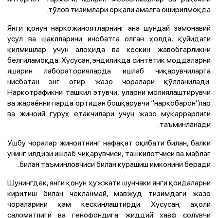
тўлов тизимлари орқали амалга оширилмоқда.
Янги қонун наркожиноятларнинг ана шундай замонавий
усул ва шаклларини инобатга олган ҳолда, қуйидаги
қилмишлар учун алоҳида ва кескин жавобгарликни
белгиламоқда. Хусусан, эндиликда синтетик моддаларни
яширин лабораторияларда ишлаб чиқарувчиларга
нисбатан энг оғир жазо чоралари қўлланилади.
Наркотрафикни ташкил этувчи, уларни молиялаштирувчи
ва жараённи парда ортидан бошқарувчи “наркобарон”лар
ва жиноий гуруҳ етакчилари учун жазо муқаррарлиги
таъминланади.
Ушбу чоралар жиноятнинг нафақат оқибати билан, балки
унинг илдизи ишлаб чиқарувчиси, ташкилотчиси ва маблағ
билан таъминловчиси билан курашиш имконини беради.
Шунингдек, янги қонун ҳужжати шунчаки янги қоидаларни
киритиш билан чекланмай, мавжуд тизимдаги жазо
чораларини ҳам кескинлаштирди. Хусусан, аҳоли
саломатлиги ва генофондига жиддий хавф солувчи