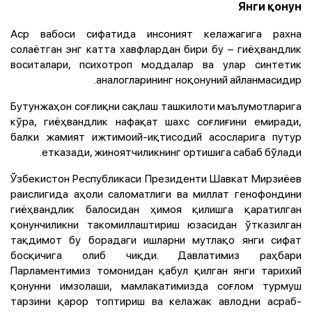
Янги қонун
Аср вабоси сифатида инсоният келажагига рахна
солаётган энг катта хавфлардан бири бу – гиёҳвандлик
воситалари, психотроп моддалар ва улар синтетик
аналогларининг ноқонуний айланмасидир.
Бутунжаҳон соғлиқни сақлаш ташкилоти маълумотларига
кўра, гиёҳвандлик нафақат шахс соғлиғини емиради,
балки жамият ижтимоий-иқтисодий асосларига путур
етказади, жиноятчиликнинг ортишига сабаб бўлади.
Ўзбекистон Республикаси Президенти Шавкат Мирзиёев
раислигида аҳоли саломатлиги ва миллат генофондини
гиёҳвандлик балосидан ҳимоя қилишга қаратилган
қонунчиликни такомиллаштириш юзасидан ўтказилган
тақдимот бу борадаги ишларни мутлақо янги сифат
босқичига олиб чиқди. Давлатимиз раҳбари
Парламентимиз томонидан қабул қилган янги тарихий
қонунни имзолаши, мамлакатимизда соғлом турмуш
тарзини қарор топтириш ва келажак авлодни асраб-