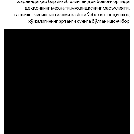
жараёнда ҳар бир йиғиб олинган дон бошоғи ортида
деҳқоннинг меҳнати, муҳандиснинг масъулияти,
ташкилотчининг интизоми ва Янги Ўзбекистон қишлоқ
хўжалигининг эртанги кунига бўлган ишонч бор.