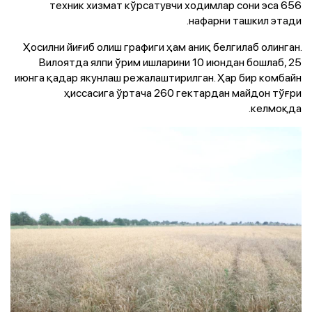
техник хизмат кўрсатувчи ходимлар сони эса 656
нафарни ташкил этади.
Ҳосилни йиғиб олиш графиги ҳам аниқ белгилаб олинган.
Вилоятда ялпи ўрим ишларини 10 июндан бошлаб, 25
июнга қадар якунлаш режалаштирилган. Ҳар бир комбайн
ҳиссасига ўртача 260 гектардан майдон тўғри
келмоқда.