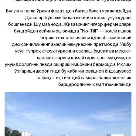
Бугунги ғалла ўрими фақат дон йиғиш билан чекланмайди.
Далалар бўшаши билан иккинчи ҳосил учун кураш
бошланади. Шу маънода, Жиззахнинг илғор фермерлари
буғдойдан кейин мош экишда “No-Till” — нолли ишлов
бериш технологиясини қўллаб, замонавий
деҳқончиликнинг амалий намунасини яратмоқда. Ушбу
усул тупроқ структурасини сақлаш, ёқилғи ва меҳнат
харажатларини камайтириш, энг муҳими, ер
унумдорлигини янада ошириш имконини бермоқда. Иқлим
ўзгариши шароитида бу каби инновацион ёндашувлар
нафақат иқтисодий самара, балки экологик
барқарорликни ҳам таъминлайди.