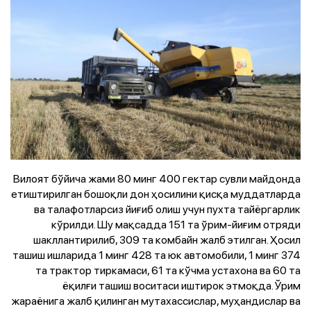
Вилоят бўйича жами 80 минг 400 гектар сувли майдонда
етиштирилган бошоқли дон ҳосилини қисқа муддатларда
ва талафотларсиз йиғиб олиш учун пухта тайёргарлик
кўрилди. Шу мақсадда 151 та ўрим-йиғим отряди
шакллантирилиб, 309 та комбайн жалб этилган. Ҳосил
ташиш ишларида 1 минг 428 та юк автомобили, 1 минг 374
та трактор тиркамаси, 61 та кўчма устахона ва 60 та
ёқилғи ташиш воситаси иштирок этмоқда. Ўрим
жараёнига жалб қилинган мутахассислар, муҳандислар ва