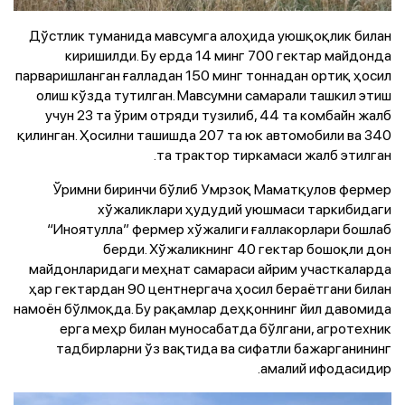
Дўстлик туманида мавсумга алоҳида уюшқоқлик билан
киришилди. Бу ерда 14 минг 700 гектар майдонда
парваришланган ғалладан 150 минг тоннадан ортиқ ҳосил
олиш кўзда тутилган. Мавсумни самарали ташкил этиш
учун 23 та ўрим отряди тузилиб, 44 та комбайн жалб
қилинган. Ҳосилни ташишда 207 та юк автомобили ва 340
та трактор тиркамаси жалб этилган.
Ўримни биринчи бўлиб Умрзоқ Маматқулов фермер
хўжаликлари ҳудудий уюшмаси таркибидаги
“Иноятулла” фермер хўжалиги ғаллакорлари бошлаб
берди. Хўжаликнинг 40 гектар бошоқли дон
майдонларидаги меҳнат самараси айрим участкаларда
ҳар гектардан 90 центнергача ҳосил бераётгани билан
намоён бўлмоқда. Бу рақамлар деҳқоннинг йил давомида
ерга меҳр билан муносабатда бўлгани, агротехник
тадбирларни ўз вақтида ва сифатли бажарганининг
амалий ифодасидир.