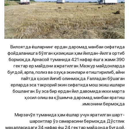
Вилоятда ёшларнинг ердан даромад манбаи сифатида
фойдаланишга бўлган қизиқиши ҳам йилдан-йилга ортиб
бормоқда. Арнасой туманида 421 нафар ёшга жами 390
гектар ер майдони ажратилган. Мазкур майдонларда
буғдой, арпа, полиз ва озуқа экинлари етиштирилиб, айни
пайтда ҳосил йиғиб олинмоқда. Ғалладан бўшаган
ерларда эса такрорий экин сифатида мош экиш ишлари
бошланган. Бу эса бир ердан йил давомида икки марта
ҳосил олиш ва қўшимча даромад манбаи яратиш
имконини бермоқда.
Мирзачўл туманида ҳам ёшлар учун яратилган шарт-
шароитлар ўз самарасини бермоқда. Дўстлик
маҳалласидаги 34 нафар ёш 24 гектар майдонда буғдой,