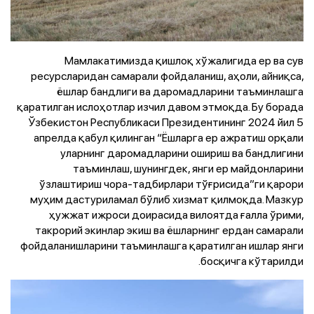
Мамлакатимизда қишлоқ хўжалигида ер ва сув
ресурсларидан самарали фойдаланиш, аҳоли, айниқса,
ёшлар бандлиги ва даромадларини таъминлашга
қаратилган ислоҳотлар изчил давом этмоқда. Бу борада
Ўзбекистон Республикаси Президентининг 2024 йил 5
апрелда қабул қилинган “Ёшларга ер ажратиш орқали
уларнинг даромадларини ошириш ва бандлигини
таъминлаш, шунингдек, янги ер майдонларини
ўзлаштириш чора-тадбирлари тўғрисида”ги қарори
муҳим дастуриламал бўлиб хизмат қилмоқда. Мазкур
ҳужжат ижроси доирасида вилоятда ғалла ўрими,
такрорий экинлар экиш ва ёшларнинг ердан самарали
фойдаланишларини таъминлашга қаратилган ишлар янги
босқичга кўтарилди.