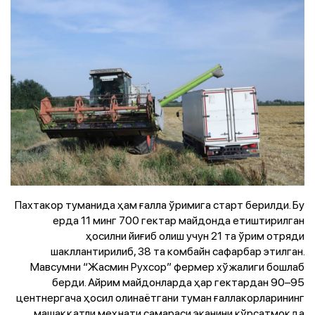
Пахтакор туманида ҳам ғалла ўримига старт берилди. Бу
ерда 11 минг 700 гектар майдонда етиштирилган
ҳосилни йиғиб олиш учун 21 та ўрим отряди
шакллантирилиб, 38 та комбайн сафарбар этилган.
Мавсумни “Жасмин Рухсор” фермер хўжалиги бошлаб
берди. Айрим майдонларда ҳар гектардан 90–95
центнергача ҳосил олинаётгани туман ғаллакорларининг
машаққатли меҳнати самараси эканини кўрсатмоқда.