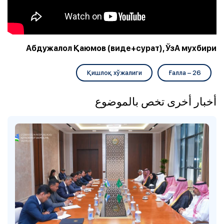
Абдужалол Қаюмов (виде+сурат), ЎзА мухбири
Қишлоқ хўжалиги
Ғалла – 26
أخبار أخرى تخص بالموضوع