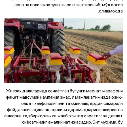
арпа ва полиз маҳсулотлари етиштиришиб, мўл ҳосил
олишмоқда.
Жиззах далаларида кечаётган бугунги меҳнат марафони
фақат мавсумий кампания эмас. У мамлакатимизда озиқ-
овқат хавфсизлигини таъминлаш, ердан самарали
фойдаланиш, қишлоқ аҳолиси даромадларини ошириш ва
ёшларни тадбиркорликка жалб этишга қаратилган давлат
сиёсатининг амалий натижасидир. Энг муҳими, бу