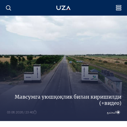
Мавсумга уюшқоқлик билан киришилди
(+видео)
المجتمع
23:40 / 03.06.2026