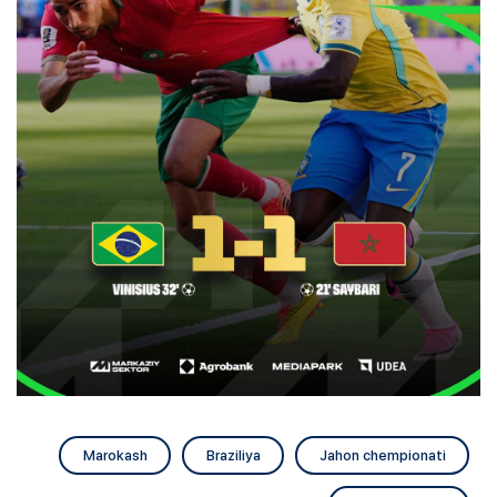
Marokash
Braziliya
Jahon chempionati