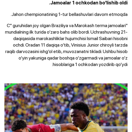
Jamoalar 1 ochkodan bo'lishib oldi.
Jahon chempionatining 1-tur bellashuvlari davom etmoqda.
"C" guruhidan joy olgan Braziliya va Marokash terma jamoalari
mundialning ilk turida o‘zaro bahs olib bordi. Uchrashuvning 21-
daqiqasida marokashliklar hujumchisi Ismail Saibari hisobni
ochdi. Oradan 11 daqiqa o‘tib, Vinisius Junior chiroyli tarzda
raqib darvozasini ishg‘ol etib, muvozanatni tikladi. Ushbu hisob
o‘yin yakuniga qadar boshqa o‘zgarmadi va jamoalar o‘z
hisoblariga 1 ochkodan yozdirib qo‘ydi.