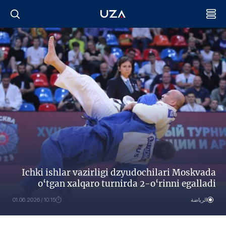
Ichki ishlar vazirligi dzyudochilari Moskvada
o‘tgan xalqaro turnirda 2-o‘rinni egalladi
الرياضة
10:15 / 01.06.2026