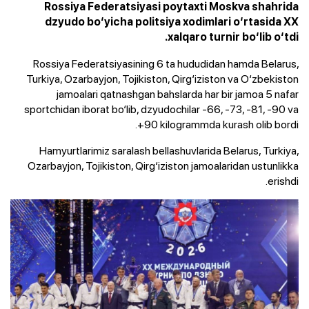
Rossiya Federatsiyasi poytaxti Moskva shahrida
dzyudo bo‘yicha politsiya xodimlari o‘rtasida XX
xalqaro turnir bo‘lib o‘tdi.
Rossiya Federatsiyasining 6 ta hududidan hamda Belarus,
Turkiya, Ozarbayjon, Tojikiston, Qirg‘iziston va O‘zbekiston
jamoalari qatnashgan bahslarda har bir jamoa 5 nafar
sportchidan iborat bo‘lib, dzyudochilar -66, -73, -81, -90 va
+90 kilogrammda kurash olib bordi.
Hamyurtlarimiz saralash bellashuvlarida Belarus, Turkiya,
Ozarbayjon, Tojikiston, Qirg‘iziston jamoalaridan ustunlikka
erishdi.