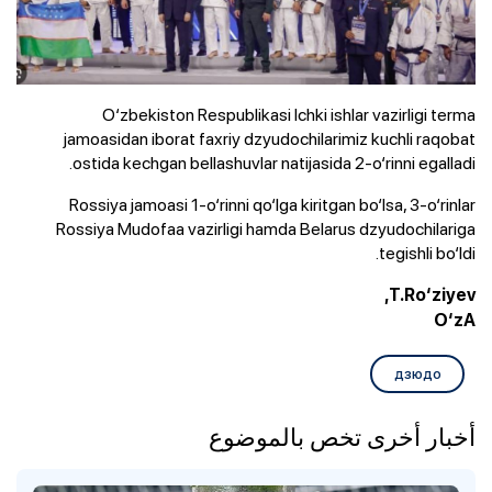
O‘zbekiston Respublikasi Ichki ishlar vazirligi terma
jamoasidan iborat faxriy dzyudochilarimiz kuchli raqobat
ostida kechgan bellashuvlar natijasida 2-o‘rinni egalladi.
Rossiya jamoasi 1-o‘rinni qo‘lga kiritgan bo‘lsa, 3-o‘rinlar
Rossiya Mudofaa vazirligi hamda Belarus dzyudochilariga
tegishli bo‘ldi.
T.Ro‘ziyev,
O‘zA
дзюдо
أخبار أخرى تخص بالموضوع