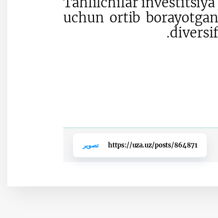
Tahlilchilar investitsiya
uchun ortib borayotgan 
diversi
https://uza.uz/posts/864871
تصوير