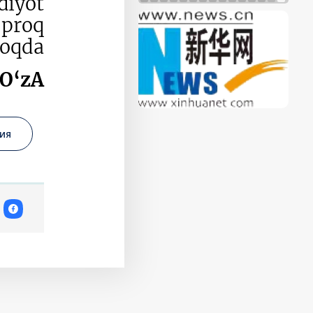
odiyot
‘proq
moqda.
 O‘zA
ия