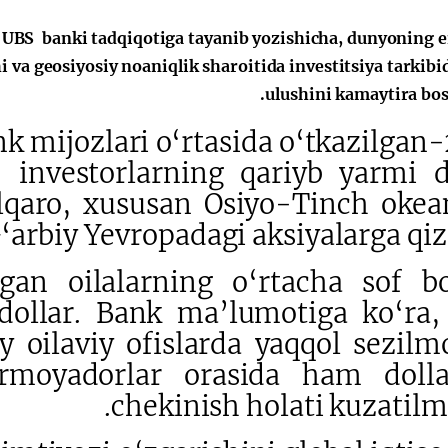
الإصلاحات الدستورية
g UBS banki tadqiqotiga tayanib yozishicha, dunyoning 
 va geosiyosiy noaniqlik sharoitida investitsiya tarkibid
ulushini kamaytira bosh
 bank mijozlari o‘rtasida o‘tkazilgan
, investorlarning qariyb yarmi d
alqaro, xususan Osiyo-Tinch okea
‘arbiy Yevropadagi aksiyalarga qiz
gan oilalarning o‘rtacha sof bo
dollar. Bank ma’lumotiga ko‘ra,
iy oilaviy ofislarda yaqqol sezilm
rmoyadorlar orasida ham doll
chekinish holati kuzatilm