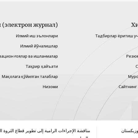
(электрон журнал)
Х
Илмий иш эълонлари
Тадбирлар ёритиш у
Илмий йўналишлар
вацион ғоялар ва ишланмалар
Резю
Таҳрир ҳайъати
С
Мақолага қўйилган талаблар
Муро
Низоми
Сайтнинг 
وزبكستان
مناقشة الإجراءات الرامية إلى تطوير قطاع الثروة الح