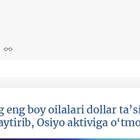
eng boy oilalari dollar ta’si
ytirib, Osiyo aktiviga o‘tm