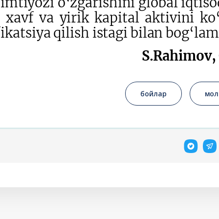
 imtiyozi o‘zgarishini global iqtis
xavf va yirik kapital aktivini ko
fikatsiya qilish istagi bilan bog‘la
S.Rahimov,
бойлар
мол