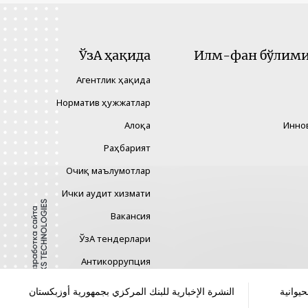
ЎзА ҳақида
Илм-фан бўлими 
Агентлик ҳақида
Норматив ҳужжатлар
Алоқа
Инно
Раҳбарият
Очиқ маълумотлар
Ички аудит хизмати
Вакансия
ЎзА тендерлари
Антикоррупция
Гендер тенглик
يوانية
النشرة الإخبارية للبنك المركزي بجمهورية أوزبكستان
Хавфларни бошқариш