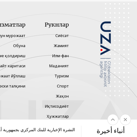
изматлар
Рукнлар
чун мурожаат
Сиёсат
Обуна
Жамият
ме қолдириш
Илм-фан
айт харитаси
Маданият
жаат йўллаш
Туризм
эски талқини
Спорт
Жаҳон
Иқтисодиёт
Ҳужжатлар
Технология
أنباء أخيرة
النشرة الإخبارية للبنك المركزي بجمهورية أ