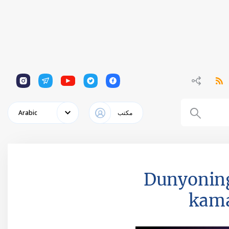
1
1
1
1
1
مكتب
Arabic
Dunyoning 
kama