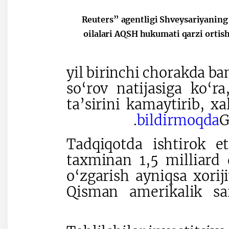
“Reuters” agentligi Shveysariyanin
oilalari AQSH hukumati qarzi ortishi
2026-yil birinchi chorakda
so‘rov natijasiga ko‘ra
ta’sirini kamaytirib, x
.
bildirmoqda
G
Tadqiqotda ishtirok et
taxminan 1,5 milliard 
o‘zgarish ayniqsa xorij
Qisman amerikalik sa