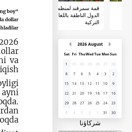
قمة سمرقند لمنظمة
القمة الأولى "آسيا
eng boy
الدول الناطقة باللغات
الوسطى - الصين"
a dollar
التركية
ladilar.
2026
August
ollar
Sat
Fri
Thu
Wed
Tue
Mon
Sun
ni va
1
31
30
29
28
27
26
iqish
8
7
6
5
4
3
2
yligi
15
14
13
12
11
10
9
 ayni
22
21
20
19
18
17
16
oqda.
29
28
27
26
25
24
23
ardan
5
4
3
2
1
31
30
oqda.
شركاؤنا