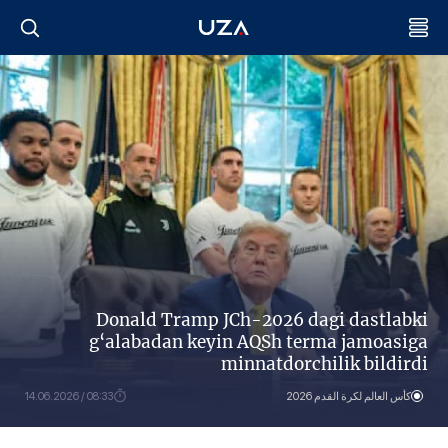
Donald Tramp JCh-2026 dagi dastlabki
g‘alabadan keyin AQSh terma jamoasiga
minnatdorchilik bildirdi
كأس العالم لكرة القدم 2026
08:33 / 14.06.2026