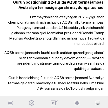
Guruh bosqichining 2-turida AQSh terma jamoasi
Avstraliya termasiga qarshi maydonga tushadi.
O‘z maydonlarida o‘tayotgan 2026-yilgi jahon
chempionatining ilk uchrashuvida AQSh milliy terma jamoasi
Paragvay termasi ustidan 4:1 hisobida yirik va ishonchli
g‘alabani tantana qildi. Mamlakat prezidenti Donald Tramp
Maurisio Pochettino shogirdlarining ushbu muvaffaqiyatiga
munosabat bildirdi.
"AQSh terma jamoasini kuchli raqib ustidan qozonilgan g‘alaba
bilan tabriklayman. Shunday davom eting", — deyiladi
prezidentning ijtimoiy tarmoqlardagi rasmiy sahifasida
qoldirilgan xabarda.
Guruh bosqichining 2-turida AQSh terma jamoasi Avstraliya
termasiga qarshi maydonga tushadi. Mazkur bahs juma kuni,
19-iyun sanasida bo‘lib o‘tishi belgilangan.