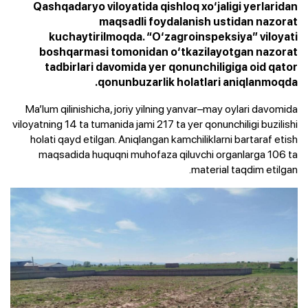
Qashqadaryo viloyatida qishloq xo‘jaligi yerlaridan
maqsadli foydalanish ustidan nazorat
kuchaytirilmoqda. “O‘zagroinspeksiya” viloyati
boshqarmasi tomonidan o‘tkazilayotgan nazorat
tadbirlari davomida yer qonunchiligiga oid qator
qonunbuzarlik holatlari aniqlanmoqda.
Ma’lum qilinishicha, joriy yilning yanvar–may oylari davomida
viloyatning 14 ta tumanida jami 217 ta yer qonunchiligi buzilishi
holati qayd etilgan. Aniqlangan kamchiliklarni bartaraf etish
maqsadida huquqni muhofaza qiluvchi organlarga 106 ta
material taqdim etilgan.