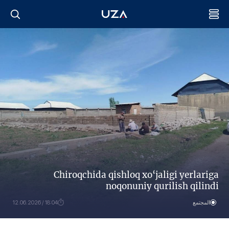
Chiroqchida qishloq xo‘jaligi yerlariga
noqonuniy qurilish qilindi
المجتمع
18:04 / 12.06.2026