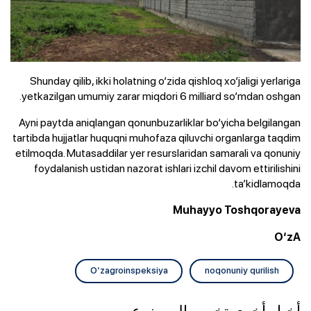
Shunday qilib, ikki holatning o‘zida qishloq xo‘jaligi yerlariga
yetkazilgan umumiy zarar miqdori 6 milliard so‘mdan oshgan.
Ayni paytda aniqlangan qonunbuzarliklar bo‘yicha belgilangan
tartibda hujjatlar huquqni muhofaza qiluvchi organlarga taqdim
etilmoqda. Mutasaddilar yer resurslaridan samarali va qonuniy
foydalanish ustidan nazorat ishlari izchil davom ettirilishini
ta’kidlamoqda.
Muhayyo Toshqorayeva
O‘zA
O‘zagroinspeksiya
noqonuniy qurilish
أخبار أخرى تخص بالموضوع