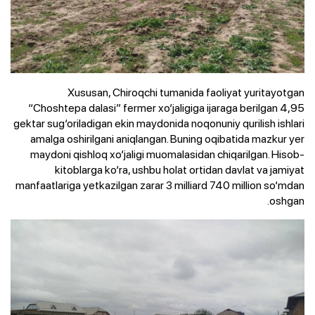
Xususan, Chiroqchi tumanida faoliyat yuritayotgan
“Choshtepa dalasi” fermer xo‘jaligiga ijaraga berilgan 4,95
gektar sug‘oriladigan ekin maydonida noqonuniy qurilish ishlari
amalga oshirilgani aniqlangan. Buning oqibatida mazkur yer
maydoni qishloq xo‘jaligi muomalasidan chiqarilgan. Hisob-
kitoblarga ko‘ra, ushbu holat ortidan davlat va jamiyat
manfaatlariga yetkazilgan zarar 3 milliard 740 million so‘mdan
oshgan.