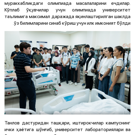
мураккабликдаги олимпиада масалаларини ечдилар.
Кўплаб ўқувчилар учун олимпиада университет
таълимига максимал даражада яқинлаштирилган шаклда
ўз билимларини синаб кўриш учун илк имконият бўлди.
Танлов дастуридан ташқари, иштирокчилар кампуснинг
ички ҳаётига шўнғиб, университет лабораториялари ва