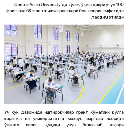
Central Asian University’да тўлиқ ўқиш даври учун 100
фоизгача бўлган таълим грантлари бош соврин сифатида
тақдим этилди.
Уч кун давомида иштирокчилар грант кўмагини қўлга
киритиш ва университетга махсус шартлар асосида
ўқишга кириш ҳуқуқи учун беллашиб, юқори