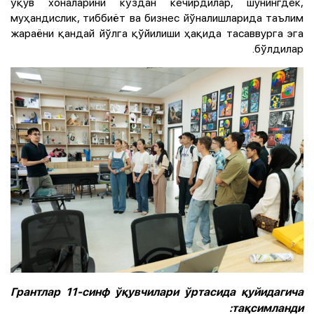
ўқув хоналарини кўздан кечирдилар, шунингдек,
муҳандислик, тиббиёт ва бизнес йўналишларида таълим
жараёни қандай йўлга қўйилиши ҳақида тасаввурга эга
бўлдилар.
Грантлар 11-синф ўқувчилари ўртасида қуйидагича
тақсимланди: