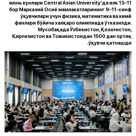
11–13 июнь кунлари Central Asian University’да илк
бор Марказий Осиё мамлакатларининг 9–11-синф
ўқувчилари учун физика, математика ва кимё
фанлари бўйича халқаро олимпиада ўтказилди.
Мусобақада Ўзбекистон, Қозоғистон,
Қирғизистон ва Тожикистондан 1500 дан ортиқ
ўқувчи қатнашди.