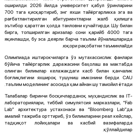
оширилди. 2026 йилда университет қабул ўринларини
700 тага қисқартириб, энг яхши тайёргарликка эга ва
рағбатлантирилган абитуриентларни жалб қилишга
эътибор қаратган ҳолда танловни кучайтирди. Шу билан
бирга, топширилган аризалар сони қарийб 4000 тага
яқинлашди, бу эса деярли барча таълим йўналишларида
юқори рақобатни таъминлайди.
Олимпиада иштирокчиларга ўз мутахассислик фанлари
бўйича тайёргарлик даражасини баҳолаш ва мактабда
олинган билимлар келажакдаги касб билан қанчалик
боғлиқлигини яхшироқ тушуниш имконини берди. CAU
таълим моделининг асосида ҳам айнан шу тамойил ётади.
Талабалар биринчи босқичларданоқ муҳандислик ва IT-
лабораториялари, тиббий симулятсия марказлари, “Fab
Lab” архитектура устахонаси ва “Bloomberg Lab”да
амалий тажриба орттириб, ўз билимларини реал кейслар,
тадқиқот лойиҳалари ва касбий вазифаларда
қўллайдилар.