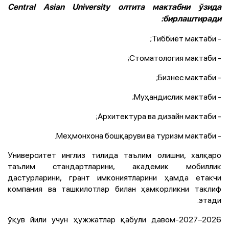
Central Asian University олтита мактабни ўзида
бирлаштиради:
- Тиббиёт мактаби;
- Стоматология мактаби;
- Бизнес мактаби;
- Муҳандислик мактаби;
- Архитектура ва дизайн мактаби;
- Меҳмонхона бошқаруви ва туризм мактаби.
Университет инглиз тилида таълим олишни, халқаро
таълим стандартларини, академик мобиллик
дастурларини, грант имкониятларини ҳамда етакчи
компания ва ташкилотлар билан ҳамкорликни таклиф
этади.
2026–2027-ўқув йили учун ҳужжатлар қабули давом