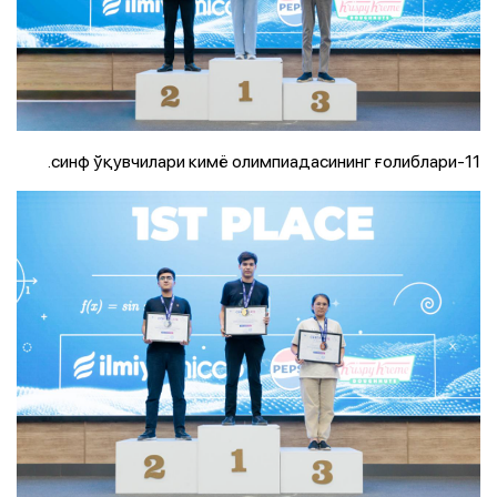
11-синф ўқувчилари кимё олимпиадасининг ғолиблари.