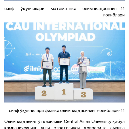
11-синф ўқувчилари математика олимпиадасининг
ғолиблари.
11-синф ўқувчилари физика олимпиадасининг ғолиблари.
Олимпиаданинг ўтказилиши Central Asian University қабул
кампаниясининг янги стратегияси доирасида амалга