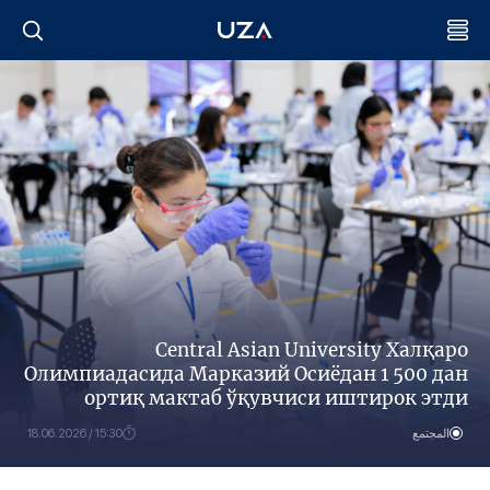
Central Asian University Халқаро
Олимпиадасида Марказий Осиёдан 1 500 дан
ортиқ мактаб ўқувчиси иштирок этди
المجتمع
15:30 / 18.06.2026