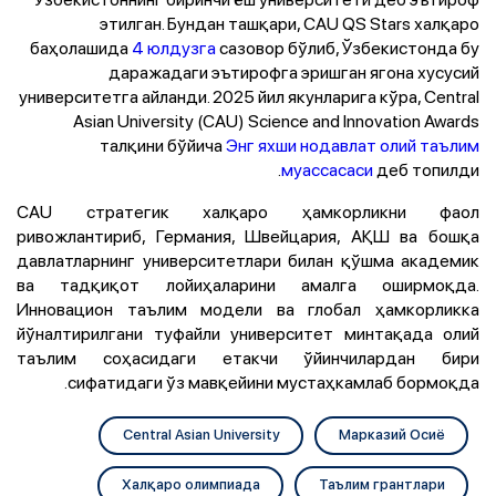
этилган. Бундан ташқари, CAU QS Stars халқаро
баҳолашида
4 юлдузга
сазовор бўлиб, Ўзбекистонда бу
даражадаги эътирофга эришган ягона хусусий
университетга айланди. 2025 йил якунларига кўра, Central
Asian University (CAU) Science and Innovation Awards
талқини бўйича
Энг яхши нодавлат олий таълим
муассасаси
деб топилди.
CAU
стратегик халқаро ҳамкорликни фаол
ривожлантириб, Германия, Швейцария, АҚШ ва бошқа
давлатларнинг университетлари билан қўшма академик
ва тадқиқот лойиҳаларини амалга оширмоқда.
Инновацион таълим модели ва глобал ҳамкорликка
йўналтирилгани туфайли университет минтақада олий
таълим соҳасидаги етакчи ўйинчилардан бири
сифатидаги ўз мавқейини мустаҳкамлаб бормоқда.
Central Asian University
Марказий Осиё
Халқаро олимпиада
Таълим грантлари