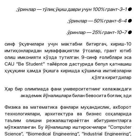
● 1–3-ўринлар — тўлиқ ўқиш даври учун 100% грант;
● 4–6-ўринлар — 50% грант;
● 7–10-ўринлар — 25% грант.
10-синф ўқувчилари учун мактабни битиргач, кириш
имтиҳонларидан муваффақиятли ўтсалар, грант ютиб
олиш имконияти кўзда тутилган. 9-синф ғолиблари эса
CAU
“Be Student” тайёрлов дастурида бепул қатнашиш
ҳуқуқини ҳамда ўқишга киришда қўшимча имтиёзларни
қўлга киритдилар.
Ҳар бир олимпиада фани университетнинг келажакдаги
академик йўналишлари билан бевосита боғлиқ эди.
Физика ва математика фанлари муҳандислик, ахборот
технологиялари, архитектура ва бизнес соҳаларида
таълим олишни режалаштираётган абитуриентларга
мўлжалланган. Бу йўналишлар иштирокчилари “Computer
Science”, “Biomedical Engineering”, “Industrial Engineering”,