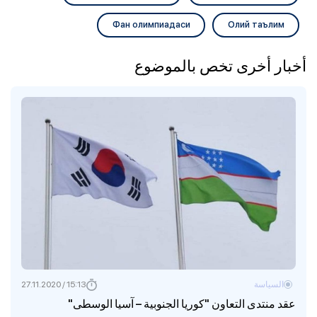
Фан олимпиадаси
Олий таълим
أخبار أخرى تخص بالموضوع
السياسة
15:13 / 27.11.2020
عقد منتدى التعاون "كوريا الجنوبية – آسيا الوسطى"