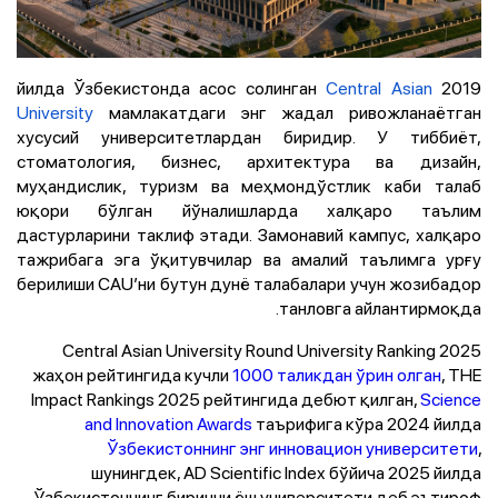
Central Asian
2019 йилда Ўзбекистонда асос солинган
University
мамлакатдаги энг жадал ривожланаётган
хусусий университетлардан биридир. У тиббиёт,
стоматология, бизнес, архитектура ва дизайн,
муҳандислик, туризм ва меҳмондўстлик каби талаб
юқори бўлган йўналишларда халқаро таълим
дастурларини таклиф этади. Замонавий кампус, халқаро
тажрибага эга ўқитувчилар ва амалий таълимга урғу
берилиши CAU’ни бутун дунё талабалари учун жозибадор
танловга айлантирмоқда.
Central Asian University Round University Ranking 2025
жаҳон рейтингида кучли
1000 таликдан ўрин олган
, THE
Impact Rankings 2025 рейтингида дебют қилган,
Science
and Innovation Awards
таърифига кўра 2024 йилда
Ўзбекистоннинг энг инновацион университети
,
шунингдек, AD Scientific Index бўйича 2025 йилда
Ўзбекистоннинг биринчи ёш университети деб эътироф