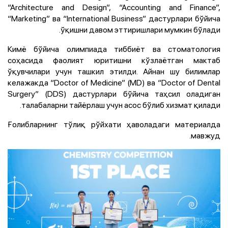
“Architecture and Design”, “Accounting and Finance”,
“
Marketing
” ва “International Business” дастурлари бўйича
ўқишни давом эттиришлари мумкин бўлади.
Кимё бўйича олимпиада тиббиёт ва стоматология
соҳасида фаолият юритишни кўзлаётган мактаб
ўқувчилари учун ташкил этилди. Айнан шу билимлар
келажакда “Doctor of Medicine” (
MD
) ва “Doctor of Dental
Surgery” (
DDS
) дастурлари бўйича таҳсил оладиган
талабаларни тайёрлаш учун асос бўлиб хизмат қилади.
Ғолибларнинг
тўлиқ рўйхати ҳаволадаги материалда
.
мавжуд