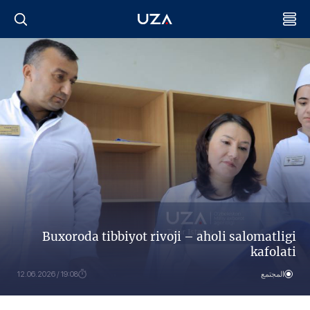
Buxoroda tibbiyot rivoji – aholi salomatligi
kafolati
المجتمع
19:08 / 12.06.2026