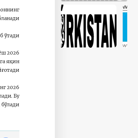
моннинг
ланади.
 ўтади:
уёш
га яқин
йғотади.
онг
ади. Бу
 бўлади.