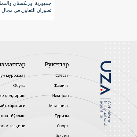
جمهورية أوزبكستان والمملك
تطوران التعاون في مجال 
изматлар
Рукнлар
чун мурожаат
Сиёсат
Обуна
Жамият
ме қолдириш
Илм-фан
айт харитаси
Маданият
жаат йўллаш
Туризм
эски талқини
Спорт
Жаҳон