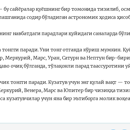
– бу сайёралар қуёшнинг бир томонида тизилиб, ос
ашганида содир бўладиган астрономик ҳодиса ҳисоб
нинг навбатдаги парадлари қуйидаги саналарда бўлиб
атта тонгги паради. Уни тонг отганда кўриш мумкин. Қ
 Меркурий, Марс, Уран, Сатурн ва Нептун бир-бири
ҳаво очиқ бўлганда, тўлақонли парад таассуротини у
 кичик тонгги паради. Кузатув учун энг қулай вақт — т
еркурий, Венера, Марс ва Юпитер бир чизиққа тизил
са кузатувчилар учун яна бир эътиборга молик воқеа