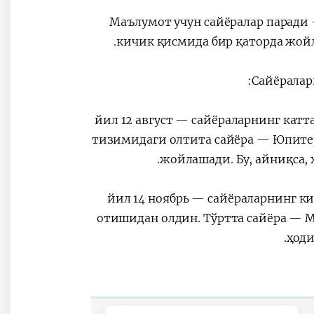
Маълумот учун сайёралар паради 
кичик қисмида бир қаторда жойл
Сайёралар
2026 йил 12 август — сайёраларнинг к
тизимидаги олтита сайёра — Юпитер,
жойлашади. Бу, айниқса, 
2026 йил 14 ноябрь — сайёраларнинг
отишидан олдин. Тўртта сайёра — М
ҳоди