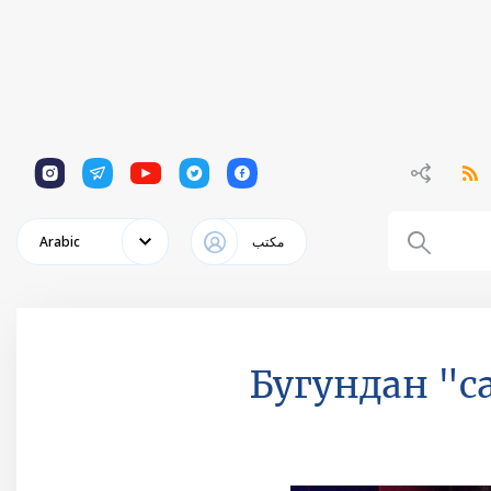
1
1
1
1
1
مكتب
Arabic
Бугундан "с