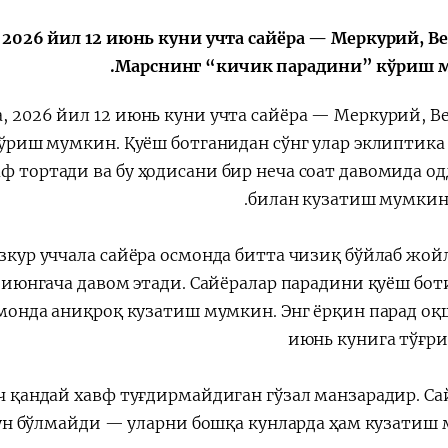
الإصلاحات الدستورية
2026 йил 12 июнь куни учта сайёра — Меркурий, Ве
Марснинг “кичик парадини” кўриш 
 2026 йил 12 июнь куни учта сайёра — Меркурий, Ве
риш мумкин. Қуёш ботганидан сўнг улар эклиптика
ф тортади ва бу ҳодисани бир неча соат давомида од
билан кузатиш мумкин 
зкур уччала сайёра осмонда битта чизиқ бўйлаб жой
-июнгача
давом этади. Сайёралар парадини қуёш бо
смонда аниқроқ кузатиш мумкин. Энг ёрқин парад 
июнь
кунига тўғри
еч қандай хавф туғдирмайдиган гўзал манзарадир. Са
ун бўлмайди — уларни бошқа кунларда ҳам кузатиш 