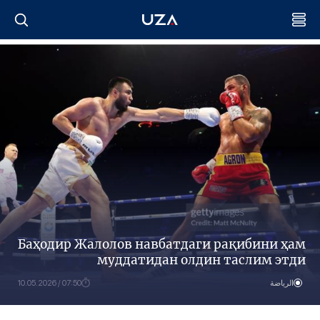
Баҳодир Жалолов навбатдаги рақибини ҳам
муддатидан олдин таслим этди
الرياضة
07:50 / 10.05.2026