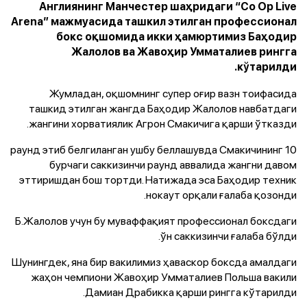
Англиянинг Манчестер шаҳридаги “Co Op Live
Arena” мажмуасида ташкил этилган профессионал
бокс оқшомида икки ҳамюртимиз Баҳодир
Жалолов ва Жавоҳир Умматалиев рингга
кўтарилди.
Жумладан, оқшомнинг супер оғир вазн тоифасида
ташкид этилган жангда Баҳодир Жалолов навбатдаги
жангини хорватиялик Агрон Смакичига қарши ўтказди.
10 раунд этиб белгиланган ушбу беллашувда Смакичининг
бурчаги саккизинчи раунд аввалида жангни давом
эттиришдан бош тортди. Натижада эса Баҳодир техник
нокаут орқали ғалаба қозонди.
Б.Жалолов учун бу муваффақият профессионал боксдаги
ўн саккизинчи ғалаба бўлди.
Шунингдек, яна бир вакилимиз ҳаваскор боксда амалдаги
жаҳон чемпиони Жавоҳир Умматалиев Польша вакили
Дамиан Драбикка қарши рингга кўтарилди.