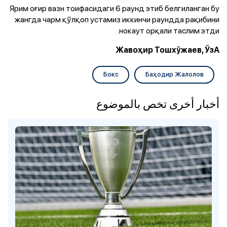
Ярим оғир вазн тоифасидаги 6 раунд этиб белгиланган бу
жангда чарм қўлқоп устамиз иккинчи раундда рақибини
нокаут орқали таслим этди.
Жавоҳир Тошхўжаев, ЎзА
Бокс
Баҳодир Жалолов
أخبار أخرى تخص بالموضوع