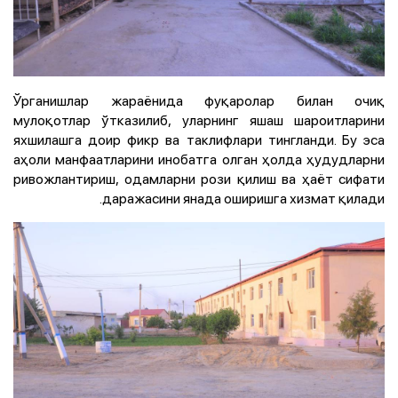
Ўрганишлар жараёнида фуқаролар билан очиқ
мулоқотлар ўтказилиб, уларнинг яшаш шароитларини
яхшилашга доир фикр ва таклифлари тингланди. Бу эса
аҳоли манфаатларини инобатга олган ҳолда ҳудудларни
ривожлантириш, одамларни рози қилиш ва ҳаёт сифати
даражасини янада оширишга хизмат қилади.