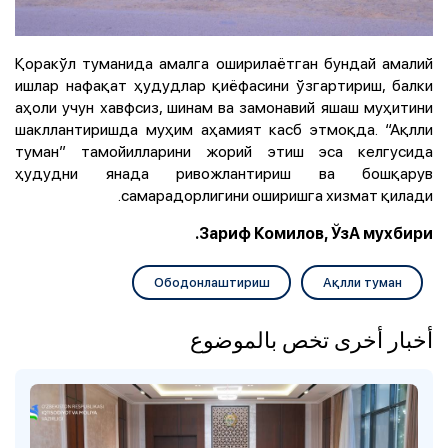
Қоракўл туманида амалга оширилаётган бундай амалий
ишлар нафақат ҳудудлар қиёфасини ўзгартириш, балки
аҳоли учун хавфсиз, шинам ва замонавий яшаш муҳитини
шакллантиришда муҳим аҳамият касб этмоқда. “Ақлли
туман” тамойилларини жорий этиш эса келгусида
ҳудудни янада ривожлантириш ва бошқарув
самарадорлигини оширишга хизмат қилади.
Зариф Комилов, ЎзА мухбири.
Ободонлаштириш
Ақлли туман
أخبار أخرى تخص بالموضوع