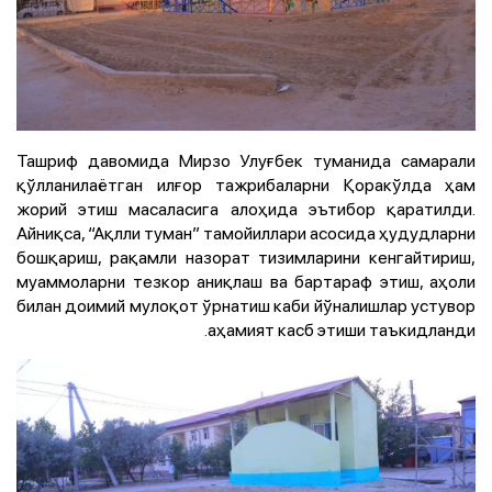
Ташриф давомида Мирзо Улуғбек туманида самарали
қўлланилаётган илғор тажрибаларни Қоракўлда ҳам
жорий этиш масаласига алоҳида эътибор қаратилди.
Айниқса, “Ақлли туман” тамойиллари асосида ҳудудларни
бошқариш, рақамли назорат тизимларини кенгайтириш,
муаммоларни тезкор аниқлаш ва бартараф этиш, аҳоли
билан доимий мулоқот ўрнатиш каби йўналишлар устувор
аҳамият касб этиши таъкидланди.