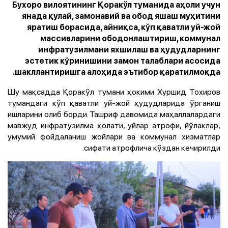
Бухоро вилоятининг Қоракўл туманида аҳоли учун
янада қулай, замонавий ва обод яшаш муҳитини
яратиш борасида, айниқса, кўп қаватли уй-жой
массивларини ободонлаштириш, коммунал
инфратузилмани яхшилаш ва ҳудудларнинг
эстетик кўринишини замон талаблари асосида
шакллантиришга алоҳида эътибор қаратилмоқда.
Шу мақсадда Қоракўл тумани ҳокими Хуршид Тохиров
тумандаги кўп қаватли уй-жой ҳудудларида ўрганиш
ишларини олиб борди. Ташриф давомида маҳаллалардаги
мавжуд инфратузилма ҳолати, уйлар атрофи, йўлаклар,
умумий фойдаланиш жойлари ва коммунал хизматлар
сифати атрофлича кўздан кечирилди.