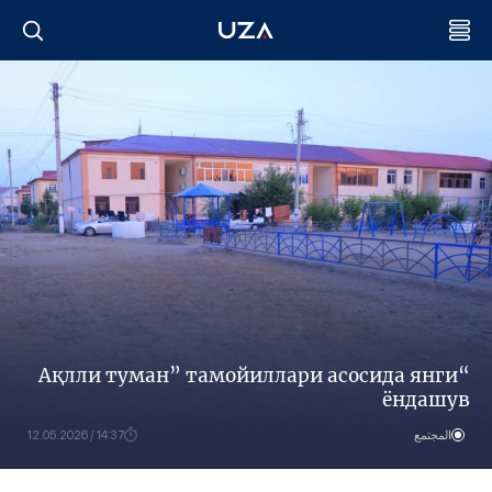
“Ақлли туман” тамойиллари асосида янги
ёндашув
المجتمع
14:37 / 12.05.2026