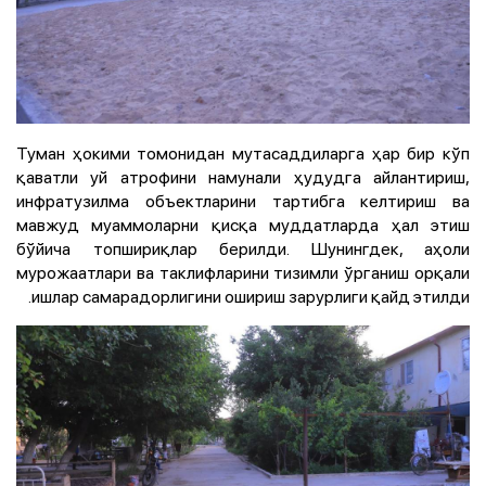
Туман ҳокими томонидан мутасаддиларга ҳар бир кўп
қаватли уй атрофини намунали ҳудудга айлантириш,
инфратузилма объектларини тартибга келтириш ва
мавжуд муаммоларни қисқа муддатларда ҳал этиш
бўйича топшириқлар берилди. Шунингдек, аҳоли
мурожаатлари ва таклифларини тизимли ўрганиш орқали
ишлар самарадорлигини ошириш зарурлиги қайд этилди.