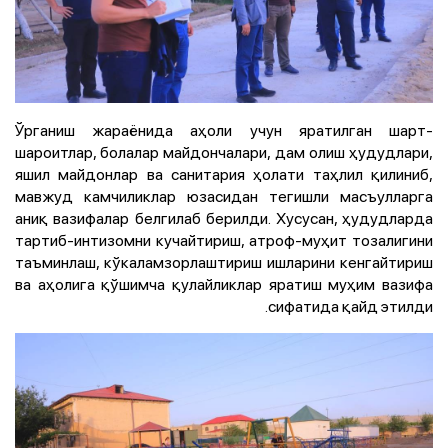
Ўрганиш жараёнида аҳоли учун яратилган шарт-
шароитлар, болалар майдончалари, дам олиш ҳудудлари,
яшил майдонлар ва санитария ҳолати таҳлил қилиниб,
мавжуд камчиликлар юзасидан тегишли масъулларга
аниқ вазифалар белгилаб берилди. Хусусан, ҳудудларда
тартиб-интизомни кучайтириш, атроф-муҳит тозалигини
таъминлаш, кўкаламзорлаштириш ишларини кенгайтириш
ва аҳолига қўшимча қулайликлар яратиш муҳим вазифа
сифатида қайд этилди.