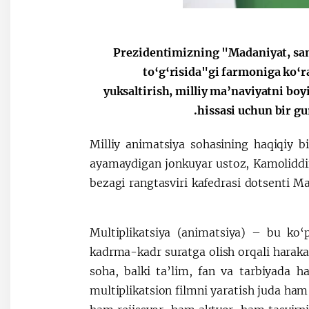
Prezidentimizning "Madaniyat, san
to‘g‘risida"gi farmoniga ko‘r
yuksaltirish, milliy ma’naviyatni bo
hissasi uchun bir gu
Milliy animatsiya sohasining haqiqiy b
ayamaydigan jonkuyar ustoz, Kamoliddin
bezagi rangtasviri kafedrasi dotsenti 
Multiplikatsiya (animatsiya) – bu ko‘
kadrma-kadr suratga olish orqali harakat 
soha, balki ta’lim, fan va tarbiyada h
multiplikatsion filmni yaratish juda ha