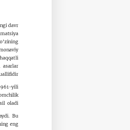
ngi davr
imatsiya
o‘zining
amonaviy
haqqatli
 asarlar
allifidir.
961-yili
omchilik
il oladi.
aydi. Bu
ning eng