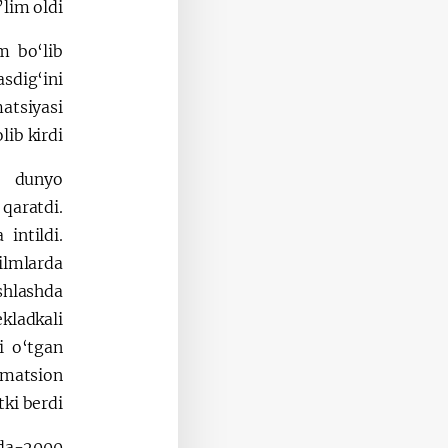
lim oldi.
m bo‘lib
asdig‘ini
atsiyasi
ib kirdi.
b, dunyo
 qaratdi.
intildi.
filmlarda
shlashda
ekladkali
i o‘tgan
matsion
ki berdi.
da