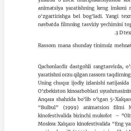
animatsiya yaratishning keng imkoni 
o‘zgartirishga bel bog‘ladi. Yangi te
navbatda filmning tasviriy yechimini top
3 D te
Rassom mana shunday tinimsiz mehnati, i
Qachonlardir dastgohli rangtasvirda, o
yaratishni orzu qilgan rassom taqdirning 
Uning chuqur ijodiy izlanishi natijasid
O‘zbekiston kinoarboblari uyushmasining
Anqara shahrida bo‘lib o‘tgan 5-Xalqaro
“Bulbul” (1999) animatsion filmi M
kinofestivalida birinchi mukofot – “Olt
Moskva Xalqaro kinofestivalida “Eng y