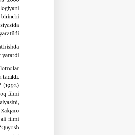
logiyani
birinchi
siyasida
aratildi.
tirishda
 yaratdi.
lotnolar
 tanildi.
” (1992)
oq filmi
iyasini,
Xalqaro
li filmi
 “Quyosh