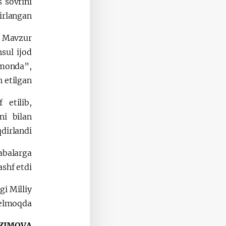
 sovrini
irlangan.
. Mavzur
sul ijod
hmonda”,
 etilgan.
etilib,
ni bilan
dirlandi.
abalarga
shf etdi.
i Milliy
kelmoqda.
ZIMOVA,