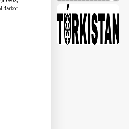
rga ovoz,
i darkor.