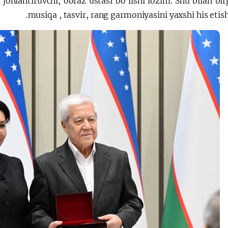
jonlantiruvchi, obraz ustasi bo‘lishi lozim. Shu bilan bi
musiqa , tasvir, rang garmoniyasini yaxshi his etish