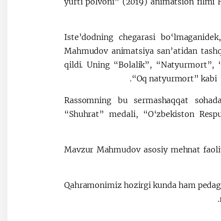
yurti polvoni” (2019) animatsion filmi H
Iste’dodning chegarasi bo‘lmaganidek
Mahmudov animatsiya san’atidan tashqa
qildi. Uning “Bolalik”, “Natyurmort”
“Oq natyurmort” kabi tu
Rassomning bu sermashaqqat sohadag
“Shuhrat” medali, “O‘zbekiston Respu
Mavzur Mahmudov asosiy mehnat faoliyat
Qahramonimiz hozirgi kunda ham pedagog