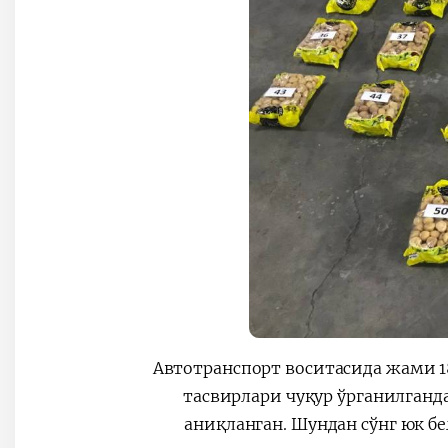
Автотранспорт воситасида жами 18
тасвирлари чуқур ўрганилганд
аниқланган. Шундан сўнг юк б