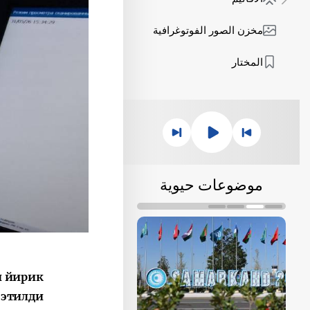
مخزن الصور الفوتوغرافية
المختار
موضوعات حيوية
и йирик
этилди.