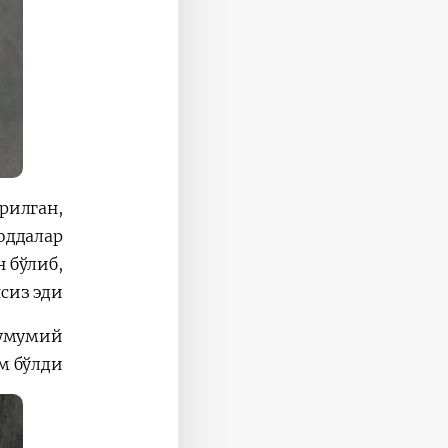
рилган,
оддалар
 бўлиб,
из эди.
 умумий
 бўлди.