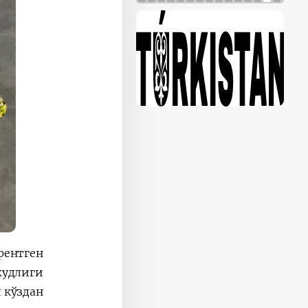
рентген
жудлиги
 кўздан