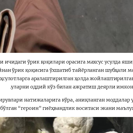
ти ичидаги ўрик қоқилари орасига махсус усулда яши
нан ўрик қоқисига ўхшатиб тайёрланган шубҳали м
ҳсулотларга аралаштирилган ҳолда жойлаштирилган
уларни оддий кўз билан ажратиш деярли имконс
рувлари натижаларига кўра, аниқланган моддалар
бўлган “героин” гиёҳвандлик воситаси экани маълум