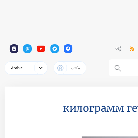
1
1
1
1
1
مكتب
Arabic
13 килограмм