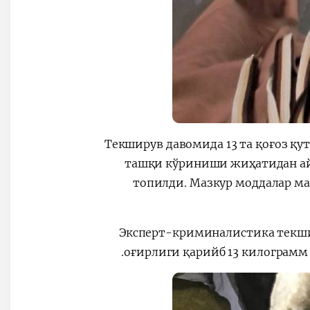
Текширув давомида 13 та қоғоз қу
ташқи кўриниши жиҳатидан ай
топилди. Мазкур моддалар ма
Эксперт-криминалистика текши
оғирлиги қарийб 13 килограмм 