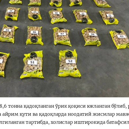
,6 тонна қадоқланган ўрик қоқиси юкланган бўлиб, 
а айрим қути ва қадоқларда ноодатий жисмлар мав
елгиланган тартибда, холислар иштирокида батафсил