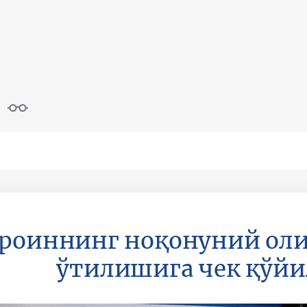
 героиннинг ноқонуний ол
ўтилишига чек қўй