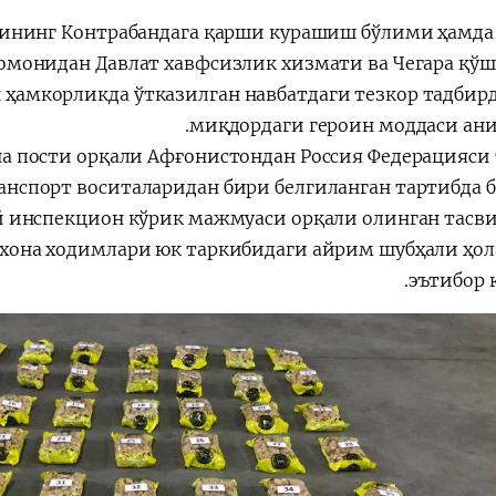
الإصلاحات الدستورية
ининг Контрабандага қарши курашиш бўлими ҳамда
томонидан Давлат хавфсизлик хизмати ва Чегара қў
ҳамкорликда ўтказилган навбатдаги тезкор тадбирд
миқдордаги героин моддаси ани
она пости орқали Афғонистондан Россия Федерацияси
анспорт воситаларидан бири белгиланган тартибда 
й инспекцион кўрик мажмуаси орқали олинган тасв
хона ходимлари юк таркибидаги айрим шубҳали ҳол
эътибор 