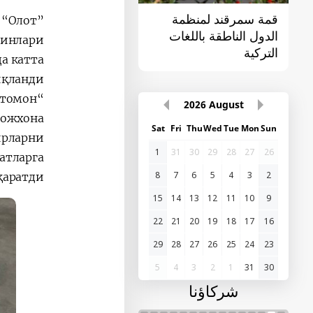
قمة سمرقند لمنظمة
القمة الأولى "آسيا
 “Олот”
الدول الناطقة باللغات
الوسطى - الصين"
шинлари
التركية
а катта
қланди.
 томон
2026
August
божхона
Sat
Fri
Thu
Wed
Tue
Mon
Sun
ирларни
1
31
30
29
28
27
26
атларга
8
7
6
5
4
3
2
қаратди.
15
14
13
12
11
10
9
22
21
20
19
18
17
16
29
28
27
26
25
24
23
5
4
3
2
1
31
30
شركاؤنا