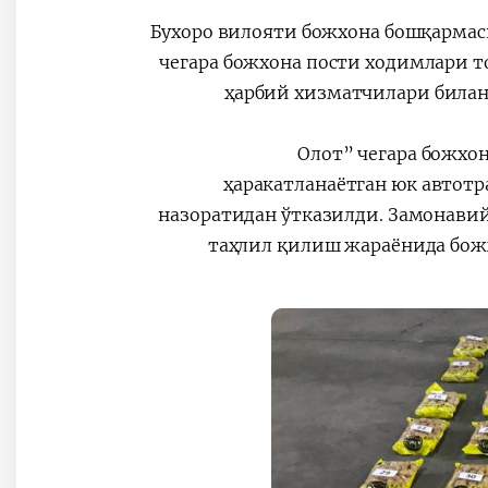
Бухоро вилояти божхона бошқармас
чегара божхона пости ходимлари 
ҳарбий хизматчилари билан 
“Олот” чегара божх
ҳаракатланаётган юк автотр
назоратидан ўтказилди. Замонави
таҳлил қилиш жараёнида бож