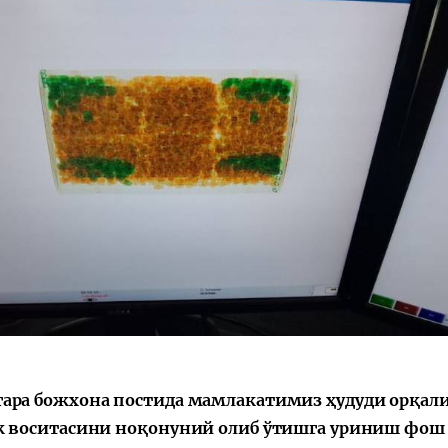
гара божхона постида мамлакатимиз ҳудуди орқал
 воситасини ноқонуний олиб ўтишга уриниш фош 