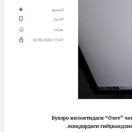
المجتمع
الاختيار
طباعة
15:47 / 02.06.2026
Бухоро вилоятидаги “Олот” че
миқдордаги гиёҳвандлик