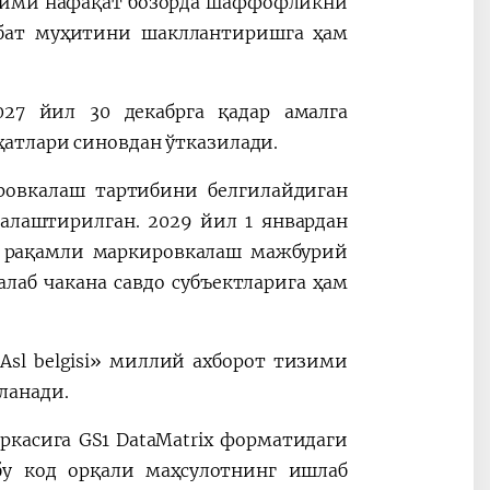
зими нафақат бозорда шаффофликни
обат муҳитини шакллантиришга ҳам
027 йил 30 декабрга қадар амалга
атлари синовдан ўтказилади.
ровкалаш тартибини белгилайдиган
лаштирилган. 2029 йил 1 январдан
н рақамли маркировкалаш мажбурий
лаб чакана савдо субъектларига ҳам
sl belgisi» миллий ахборот тизими
ланади.
ркасига GS1 DataMatrix форматидаги
у код орқали маҳсулотнинг ишлаб