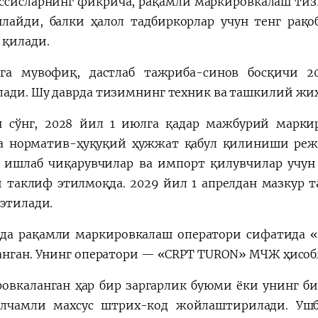
ссисларнинг фикрича, рақамли маркировкалаш ти
лайди, балки ҳалол тадбиркорлар учун тенг рақ
 қилади.
га мувофиқ, дастлаб тажриба-синов босқичи 2
ади. Шу даврда тизимнинг техник ва ташкилий жиҳ
 сўнг, 2028 йил 1 июлга қадар мажбурий марки
а норматив-ҳуқуқий ҳужжат қабул қилиниши режа
 ишлаб чиқарувчилар ва импорт қилувчилар учу
 таклиф этилмоқда. 2029 йил 1 апрелдан мазкур та
 этилади.
да рақамли маркировкалаш оператори сифатида «A
анган. Унинг оператори — «CRPT TURON» МЧЖ ҳисоб
овкаланган ҳар бир заргарлик буюми ёки унинг би
лчамли махсус штрих-код жойлаштирилади. Ушб