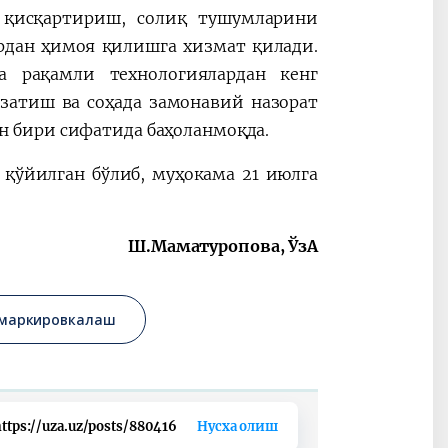
қисқартириш, солиқ тушумларини
рдан ҳимоя қилишга хизмат қилади.
а рақамли технологиялардан кенг
затиш ва соҳада замонавий назорат
 бири сифатида баҳоланмоқда.
қўйилган бўлиб, муҳокама 21 июлга
Ш.Маматуропова, ЎзА
маркировкалаш
ttps://uza.uz/posts/880416
Нусха олиш