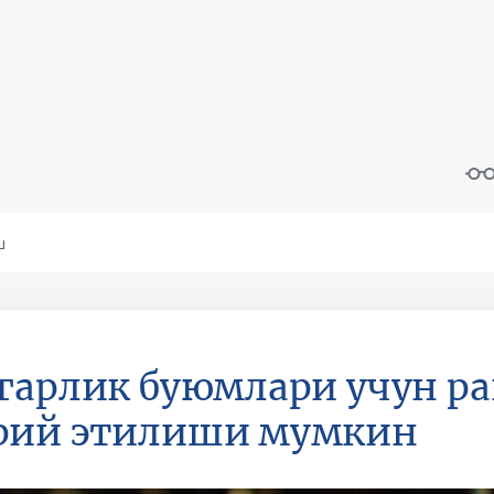
гарлик буюмлари учун р
рий этилиши мумкин