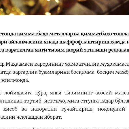
стонда қимматбаҳо металлар ва қимматбаҳо тошла
Қарор ва ижро
“Ўзбекистон – 
стратегияси
ри айланмасини янада шаффофлаштириш ҳамда и
а қаратилган янги тизим жорий этилиши режала
ар Маҳкамаси қарорининг жамоатчилик муҳокамаси
атда заргарлик буюмларини босқичма-босқич маж
 этилмоқда.
 лойиҳасига кўра, янги тизимнинг асосий мақс
лишидан тортиб, истеъмолчига етгунга қадар бўлга
 ҳисоб ва назоратни кучайтириш, ноқонуний 
асини чеклашдан иборат.