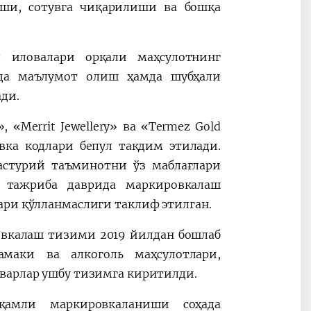
иши, сотувга чиқарилиши ва бошқа
ил иловалари орқали маҳсулотнинг
да маълумот олиш ҳамда шубҳали
ди.
 «Merrit Jewellery» ва «Termez Gold
вка кодлари бепул тақдим этилади.
дастурий таъминотни ўз маблағлари
, тажриба даврида маркировкалаш
ари қўлланмаслиги таклиф этилган.
овкалаш тизими 2019 йилдан бошлаб
маки ва алкоголь маҳсулотлари,
варлар ушбу тизимга киритилди.
қамли маркировкаланиши соҳада