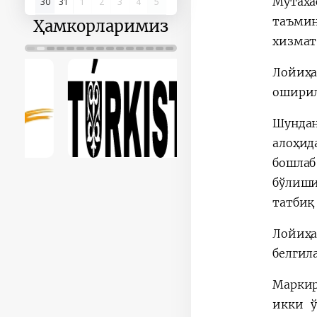
Мутаха
30
31
1
2
3
4
5
таъмин
Ҳамкорларимиз
хизмат
Лойиҳа
оширил
Шундан
алоҳид
бошлаб
бўлиши
татбиқ
Лойиҳа
белгил
Маркир
икки ў