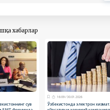
ошқа хабарлар
16:09 / 30.01.2026
екистоннинг сув
Ўзбекистонда электрон хизмат
ри БМТ Форумида
кўрсатувчи хорижий компания