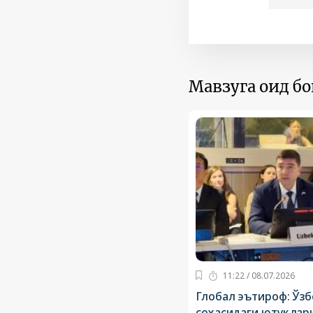
Мавзуга оид б
11:22 / 08.07.2026
Глобал эътироф: Ўзб
соҳасидаги ютуқла