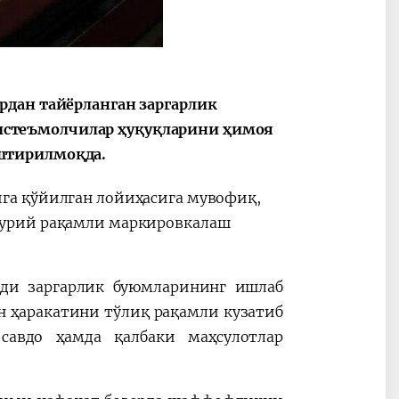
рдан тайёрланган заргарлик
2030”
Президент Шавкат
2026 йил –
Мирзиёев
Маҳаллани
стеъмолчилар ҳуқуқларини ҳимоя
раислигида
ривожланти
штирилмоқда.
ўтказилган
жамиятни
видеоселектор
юксалтириш
га қўйилган лойиҳасига мувофиқ,
йиғилишлари
бурий рақамли маркировкалаш
ади заргарлик буюмларининг ишлаб
н ҳаракатини тўлиқ рақамли кузатиб
савдо ҳамда қалбаки маҳсулотлар