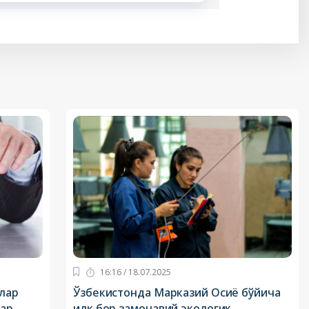
16:16 / 18.07.2025
лар
Ўзбекистонда Марказий Осиё бўйича
лар
илк бор замонавий экологик