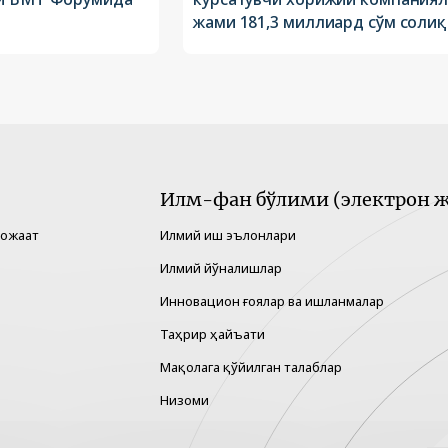
жами 181,3 миллиард сўм солиқ
Илм-фан бўлими (электрон ж
рожаат
Илмий иш эълонлари
Илмий йўналишлар
Инновацион ғоялар ва ишланмалар
Таҳрир ҳайъати
Мақолага қўйилган талаблар
Низоми