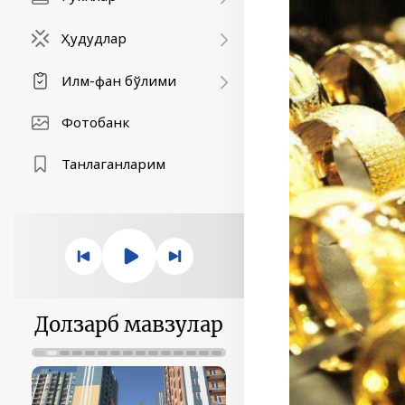
Ҳудудлар
Илм-фан бўлими
Фотобанк
Танлаганларим
Долзарб мавзулар