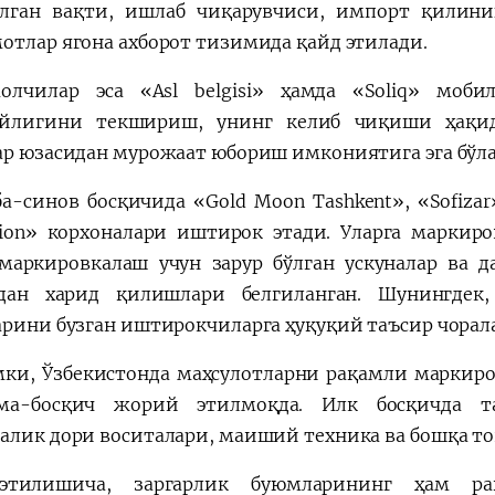
лган вақти, ишлаб чиқарувчиси, импорт қилин
отлар ягона ахборот тизимида қайд этилади.
олчилар эса «Asl belgisi» ҳамда «Soliq» моб
ийлигини текшириш, унинг келиб чиқиши ҳақи
ар юзасидан мурожаат юбориш имкониятига эга бўла
а-синов босқичида «Gold Moon Tashkent», «Sofizar»,
tion» корхоналари иштирок этади. Уларга маркиро
маркировкалаш учун зарур бўлган ускуналар ва 
дан харид қилишлари белгиланган. Шунингдек
арини бузган иштирокчиларга ҳуқуқий таъсир чорал
ки, Ўзбекистонда маҳсулотларни рақамли маркир
чма-босқич жорий этилмоқда. Илк босқичда та
алик дори воситалари, маиший техника ва бошқа то
этилишича, заргарлик буюмларининг ҳам ра