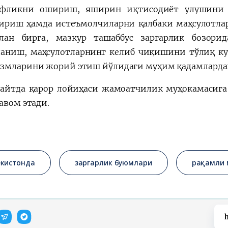
фликни ошириш, яширин иқтисодиёт улушини 
ириш ҳамда истеъмолчиларни қалбаки маҳсулотла
ан бирга, мазкур ташаббус заргарлик бозорид
аниш, маҳсулотларнинг келиб чиқишини тўлиқ ку
змларини жорий этиш йўлидаги муҳим қадамлардан
айтда қарор лойиҳаси жамоатчилик муҳокамасига 
авом этади.
екистонда
заргарлик буюмлари
рақамли 
h