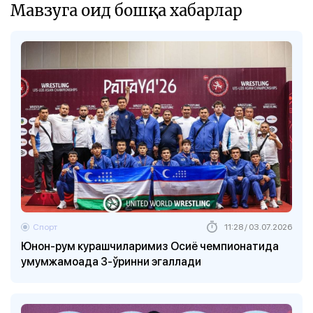
Мавзуга оид бошқа хабарлар
Спорт
11:28 / 03.07.2026
Юнон-рум курашчиларимиз Осиё чемпионатида
умумжамоада 3-ўринни эгаллади