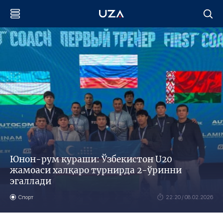
Юнон-рум кураши: Ўзбекистон U20
жамоаси халқаро турнирда 2-ўринни
эгаллади
Спорт
22:20 / 08.02.2026