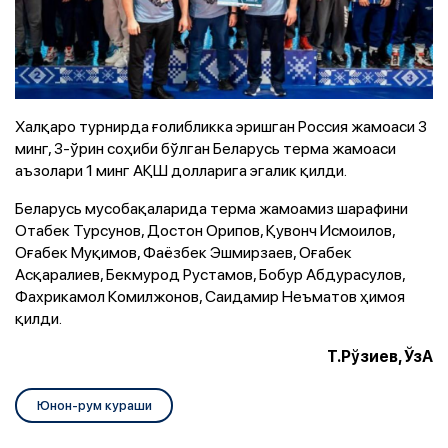
Халқаро турнирда ғолибликка эришган Россия жамоаси 3
минг, 3-ўрин соҳиби бўлган Беларусь терма жамоаси
аъзолари 1 минг АҚШ долларига эгалик қилди.
Беларусь мусобақаларида терма жамоамиз шарафини
Отабек Турсунов, Достон Орипов, Қувонч Исмоилов,
Оғабек Муқимов, Фаёзбек Эшмирзаев, Оғабек
Асқаралиев, Бекмурод Рустамов, Бобур Абдурасулов,
Фахрикамол Комилжонов, Саидамир Неъматов ҳимоя
қилди.
Т.Рўзиев, ЎзА
Юнон-рум кураши