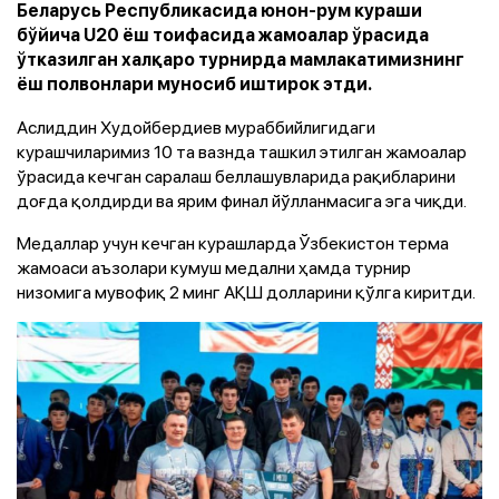
Беларусь Республикасида юнон-рум кураши
бўйича U20 ёш тоифасида жамоалар ўрасида
ўтказилган халқаро турнирда мамлакатимизнинг
ёш полвонлари муносиб иштирок этди.
Аслиддин Худойбердиев мураббийлигидаги
курашчиларимиз 10 та вазнда ташкил этилган жамоалар
ўрасида кечган саралаш беллашувларида рақибларини
доғда қолдирди ва ярим финал йўлланмасига эга чиқди.
Медаллар учун кечган курашларда Ўзбекистон терма
жамоаси аъзолари кумуш медални ҳамда турнир
низомига мувофиқ 2 минг АҚШ долларини қўлга киритди.