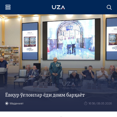
Ёвқур ўғлонлар ёди доим барҳаёт
Маданият
16:58 / 08.05.2026