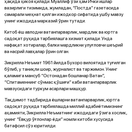
ҳақида ҳикоя қилади. Муаллиф ўзи ҳам Ички ишлар
вазирлиги тизимида, жумладан, “Постда” газетасида
самарали меҳнат қилган ижодкор сифатида ушбу мавзу
унинг ижодида марказий ўрин тутади.
Китоб ёш авлодни ватанпарварлик, мардлик ва юртга
садоқат руҳида тарбиялашга хизмат қилади. Унда
нафақат хотиралар, балки мардликни улуғловчи шеърий
ва насрий лавҳалар ўрин олган.
Зикрилла Неъмат 1961 йилда Бухоро вилоятида туғилган
бўлиб, у таниқли шоир, журналист ва таржимон. Унинг
қаламига мансуб “Остонадан бошланар Ватан”,
“Спитаменнинг сўнмас қўшиғи” каби ватанпарварлик
мавзусидаги туркум асарлари машҳур.
Тақдимот тадбирида ёшларни ватанпарварлик, юртга
садоқат руҳида тарбиялашда миллий адабиётимизнинг
аҳамияти, Зикрилла Неъматнинг ижодидаги ўзига хослик,
унинг “Ёвқур ўғлонлар ёди” номли китоби хусусида
батафсил сўз юритилди.