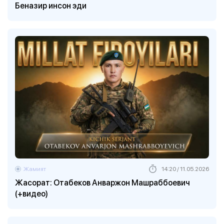
Беназир инсон эди
Жамият
14:20 / 11.05.2026
Жасорат: Отабеков Анваржон Машраббоевич
(+видео)