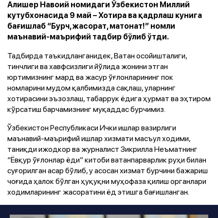
Алишер Навоий номидаги Ўзбекистон Миллий
кутубхонасида 9 май – Хотира ва қадрлаш кунига
бағишлаб “Бурч, жасорат, матонат!” номли
маънавий-маърифий тадбир бўлиб ўтди.
Тадбирда таъкидланганидек, Ватан осойишталиги,
тинчлиги ва хавфсизлиги йўлида жонини этган
юртимизнинг мард ва жасур ўғлонларининг пок
номларини мудом қалбимизда сақлаш, уларнинг
хотирасини эъзозлаш, табаррук ёдига ҳурмат ва эҳтиром
кўрсатиш барчамизнинг муқаддас бурчимиз.
Ўзбекистон Республикаси Ички ишлар вазирлиги
маънавий-маърифий ишлар хизмати масъул ходими,
таниқди ижодкор ва журналист Зикрилла Неъматнинг
“Ёвқур ўғлонлар ёди” китоби ватанпарварлик руҳи билан
суғорилган асар бўлиб, у асосан хизмат бурчини бажариш
чоғида ҳалок бўлган ҳуқуқни муҳофаза қилиш органлари
ходимларининг жасоратини ёд этишга бағишланган.