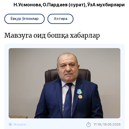
Н.Усмонова, О.Пардаев (сурат), ЎзА мухбирлари
Ёвқур ўғлонлар
Хотира
Мавзуга оид бошқа хабарлар
Жамият
11:18 / 19.05.2026