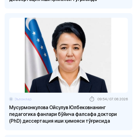
Эълонлар
09:54 / 07.08.2026
Мусурмонкулова Ойсулув Юлбековнанинг
педагогика фанлари бўйича фалсафа доктори
(PhD) диссертация иши ҳимояси тўғрисида