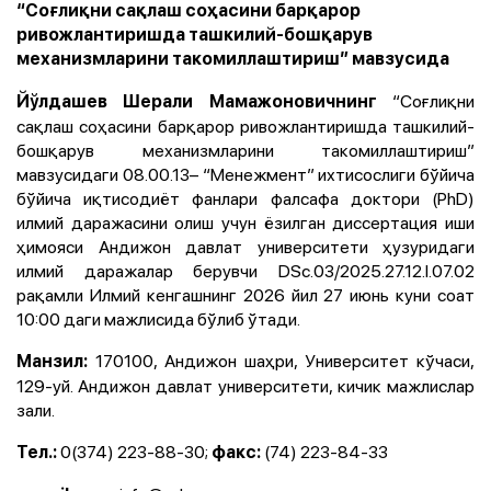
“Соғлиқни сақлаш соҳасини барқарор
ривожлантиришда ташкилий-бошқарув
механизмларини такомиллаштириш” мавзусида
“Соғлиқни
Йўлдашев Шерали Мамажоновичнинг
сақлаш соҳасини барқарор ривожлантиришда ташкилий-
бошқарув механизмларини такомиллаштириш”
мавзусидаги 08.00.13– “Менежмент” ихтисослиги бўйича
бўйича иқтисодиёт фанлари фалсафа доктори (PhD)
илмий даражасини олиш учун ёзилган диссертация иши
ҳимояси Андижон давлат университети ҳузуридаги
илмий даражалар берувчи DSc.03/2025.27.12.I.07.02
рақамли Илмий кенгашнинг 2026 йил 27 июнь куни соат
10:00 даги мажлисида бўлиб ўтади.
170100, Андижон шаҳри, Университет кўчаси,
Манзил:
129-уй. Андижон давлат университети, кичик мажлислар
зали.
0(374) 223-88-30;
(74) 223-84-33
Тел.:
факс: