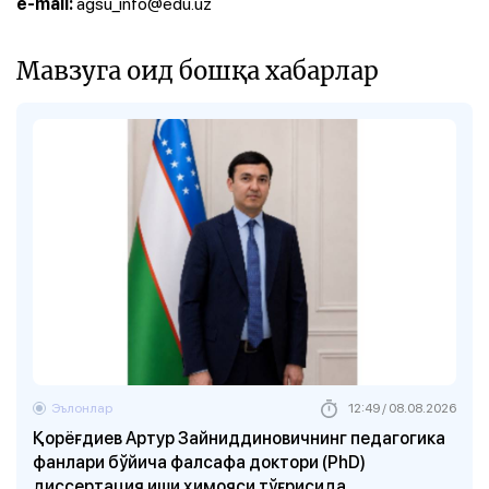
agsu_info@edu.uz
e-mail:
Мавзуга оид бошқа хабарлар
Эълонлар
12:49 / 08.08.2026
Қорёғдиев Aртур Зайниддиновичнинг педагогика
фанлари бўйича фалсафа доктори (PhD)
диссертация иши ҳимояси тўғрисида