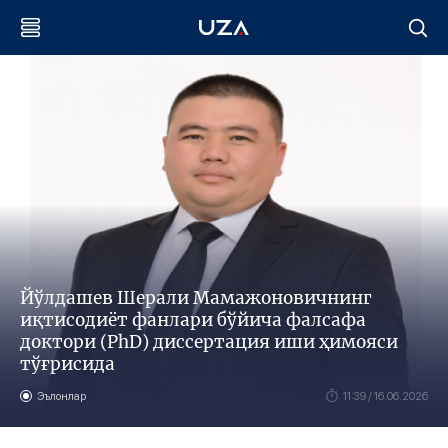
Йўлдашев Шерали Мамажоновичнинг
иқтисодиёт фанлари бўйича фалсафа
доктори (PhD) диссертация иши ҳимояси
тўғрисида
Эълонлар
11:39 / 16.06.2026