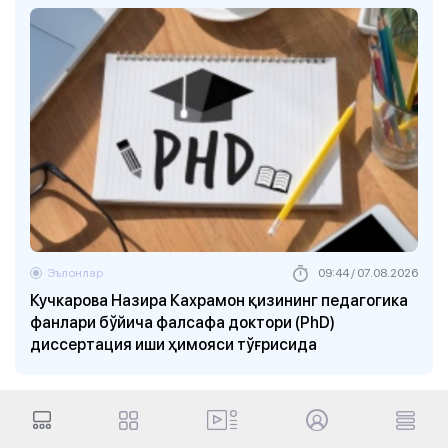
Эълонлар
09:44 / 07.08.2026
Кучкарова Назира Кахрамон қизининг педагогика
фанлари бўйича фалсафа доктори (PhD)
диссертация иши ҳимояси тўғрисида