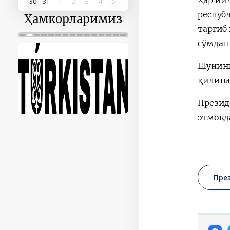
30
31
1
2
3
4
5
респуб
Ҳамкорларимиз
тарғиб
сўмдан
Шунинг
қилина
Презид
этмоқд
Пре