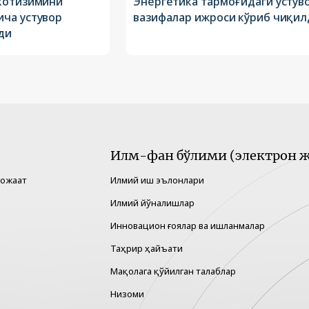
котизимини
Энергетика тармоғидаги устув
ча устувор
вазифалар ижроси кўриб чиқил
ди
Илм-фан бўлими (электрон ж
рожаат
Илмий иш эълонлари
Илмий йўналишлар
Инновацион ғоялар ва ишланмалар
Таҳрир ҳайъати
Мақолага қўйилган талаблар
Низоми