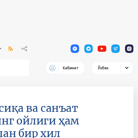
1
1
1
1
1
Кабинет
Ўзбек
сиқа ва санъат
нг ойлиги ҳам
ан бир хил