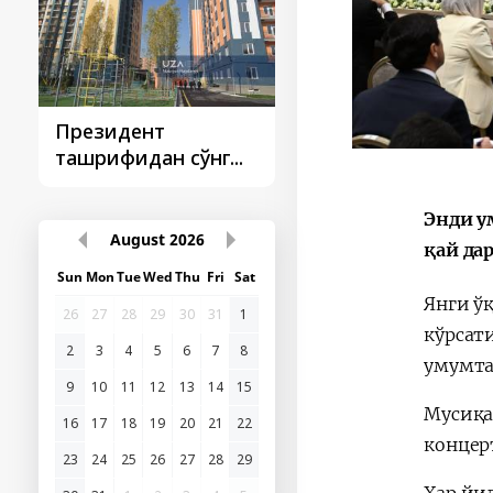
Президент
Президент
ташрифидан сўнг...
ташрифлари
Энди у
August
2026
қай да
Sun
Mon
Tue
Wed
Thu
Fri
Sat
Янги ў
26
27
28
29
30
31
1
кўрсати
2
3
4
5
6
7
8
умумта
9
10
11
12
13
14
15
Мусиқа
16
17
18
19
20
21
22
концер
23
24
25
26
27
28
29
Ҳар йи