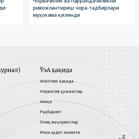
ор
Чорвачилик ва паррандачиликни
ди
ривожлантириш чора-тадбирлари
муҳокама қилинди
урнал)
ЎзА ҳақида
Агентлик ҳақида
Норматив ҳужжатлар
Алоқа
Раҳбарият
Очиқ маълумотлар
Ички аудит хизмати