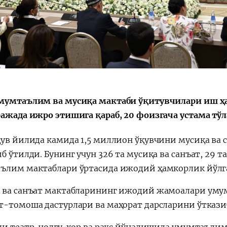
Қарор ва ижро
“Ўзбекистон – 
стратегияси
мумтаълим ва мусиқа мактаби ўқитувчилари иш ҳ
ражада ижро этишига қараб, 20 фоизгача устама тўл
қув йилида камида 1,5 миллион ўқувчини мусиқа ва
б ўтилди. Бунинг учун 326 та мусиқа ва санъат, 29 
ълим мактаблари ўртасида ижодий ҳамкорлик йўлг
 ва санъат мактабларининг ижодий жамоалари уму
т-томоша дастурлари ва маҳорат дарсларини ўткази
ли театр, чолғу, хор ва рақс йўналишида умумтаълим