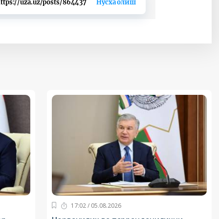
ttps://uza.uz/posts/864437
Нусха олиш
17:02 / 05.08.2026