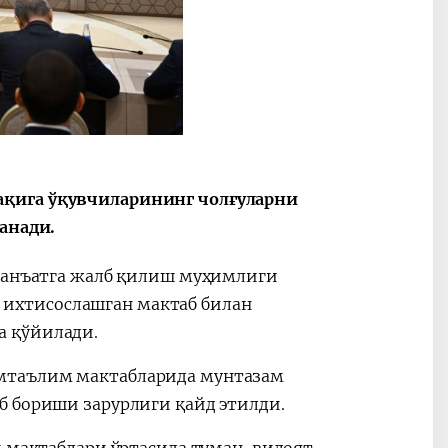
2030”
Президент Шавкат
2026 йил –
Мирзиёев
Маҳаллани
раислигида
ривожланти
ўтказилган
жамиятни
ақига ўқувчиларининг чолғуларни
видеоселектор
юксалтириш
анади.
йиғилишлари
 санъатга жалб қилиш муҳимлиги
та ихтисослашган мактаб билан
а қўйилади.
мтаълим мактабларида мунтазам
б бориши зарурлиги қайд этилди.
 мактаблари ўртасида туман, вилоят,