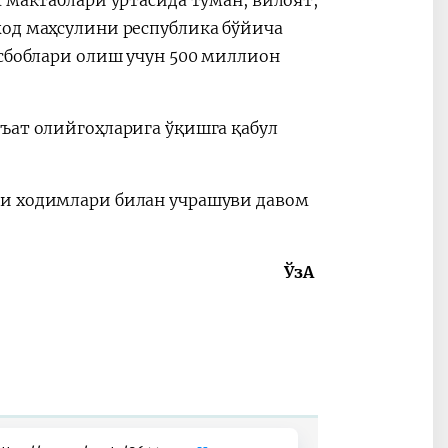
жод маҳсулини республика бўйича
асбоблари олиш учун 500 миллион
ъат олийгоҳларига ўқишга қабул
си ходимлари билан учрашуви давом
ЎзА