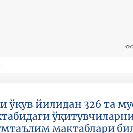
и ўқув йилидан 326 та му
табидаги ўқитувчиларни
мтаълим мактаблари бил