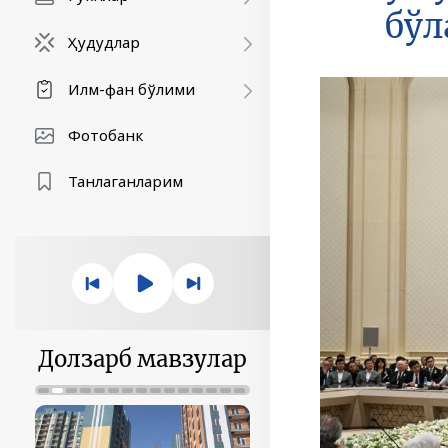
бўл
Ҳудудлар
Илм-фан бўлими
Фотобанк
Танлаганларим
Долзарб мавзулар