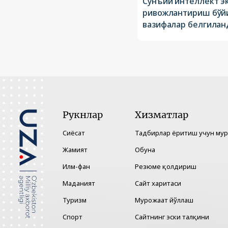
Сунъий интеллект э
ривожлантириш бўйи
вазифалар белгилан
Рукнлар
Хизматлар
Сиёсат
Тадбирлар ёритиш учун му
Жамият
Обуна
Илм-фан
Резюме қолдириш
Маданият
Сайт харитаси
Туризм
Мурожаат йўллаш
Спорт
Сайтнинг эски талқини