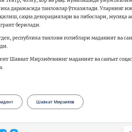
лика даражасида танловлар ўтказилади. Уларнинг и
 қилиш, саҳна декорациялари ва либослари, мусиқа 
 грант берилади.
дек, республика танлови ғолиблари маданият ва сан
ди.
ент Шавкат Мирзиёевнинг маданият ва санъат соҳа
а.
зидент
Шавкат Мирзиёев