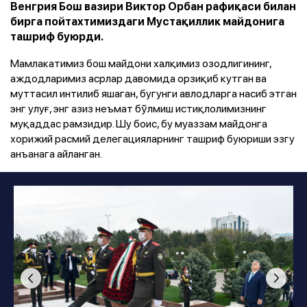
Венгрия Бош вазири Виктор Орбан рафиқаси билан
бирга пойтахтимиздаги Мустақиллик майдонига
ташриф буюрди.
Мамлакатимиз бош майдони халқимиз озодлигининг,
аждодларимиз асрлар давомида орзиқиб кутган ва
муттасил интилиб яшаган, бугунги авлодларга насиб этган
энг улуғ, энг азиз неъмат бўлмиш истиқлолимизнинг
муқаддас рамзидир. Шу боис, бу муаззам майдонга
хорижий расмий делегацияларнинг ташриф буюриши эзгу
анъанага айланган.