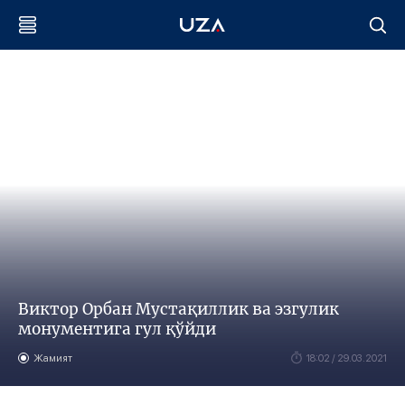
Виктор Орбан Мустақиллик ва эзгулик
монументига гул қўйди
Жамият
18:02 / 29.03.2021