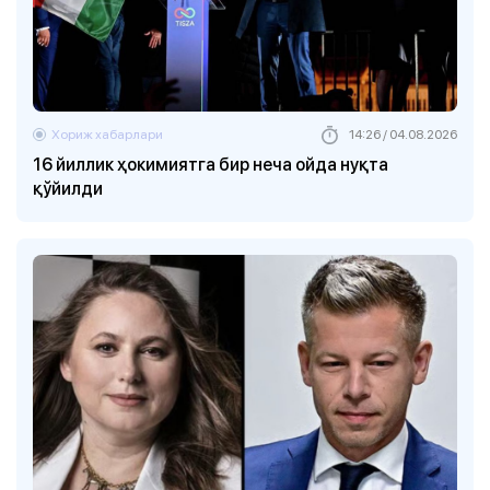
Хориж хабарлари
14:26 / 04.08.2026
16 йиллик ҳокимиятга бир неча ойда нуқта
қўйилди