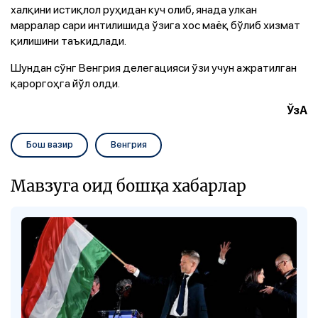
халқини истиқлол руҳидан куч олиб, янада улкан
марралар сари интилишида ўзига хос маёқ бўлиб хизмат
қилишини таъкидлади.
Шундан сўнг Венгрия делегацияси ўзи учун ажратилган
қароргоҳга йўл олди.
ЎзА
Бош вазир
Венгрия
Мавзуга оид бошқа хабарлар