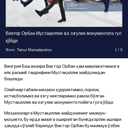
Виктор Орбан Мустақиллик ва эзгулик монументига гул
қўйди
Фото
Фото
Фото
Фото
Фото
Фото
Фото
:
:
:
:
:
:
:
Temur Mamadaminov
Temur Mamadaminov
Temur Mamadaminov
Temur Mamadaminov
Temur Mamadaminov
Temur Mamadaminov
Temur Mamadaminov
1
1
1
1
1
1
1
/
/
/
/
/
/
/
9
9
9
9
9
9
9
Фото
Фото
:
:
Temur Mamadaminov
Temur Mamadaminov
1
1
/
/
9
9
Венгрия Бош вазири Виктор Орбан ҳам мамлакатимизга
илк расмий ташрифини Мустақиллик майдонидан
бошлади.
Олий мартабали меҳмон ҳурриятимиз, порлоқ
истиқболимиз ва эзгу ниятларимиз рамзи бўлган
Мустақиллик ва эзгулик монументи пойига гул қўйди.
Меҳмонларга Мустақиллик майдонининг мазмун-
моҳияти, бу ерда амалга оширилган бунёдкорлик ишлари
ҳақида сўзлаб берилди. Виктор Орбан бу мажмуа ўзбек