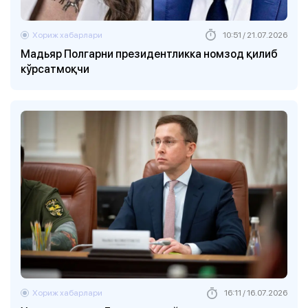
Хориж хабарлари
10:51 / 21.07.2026
Мадьяр Полгарни президентликка номзод қилиб
кўрсатмоқчи
Хориж хабарлари
16:11 / 16.07.2026