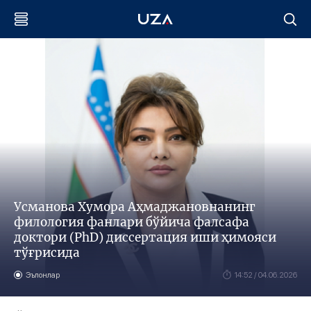
Усманова Хумора Аҳмаджановнанинг
филология фанлари бўйича фалсафа
доктори (PhD) диссертация иши ҳимояси
тўғрисида
Эълонлар
14:52 / 04.06.2026