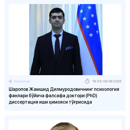
Эълонлар
19:34 / 04.08.2026
Шаропов Жамшид Дилмуродовичнинг психология
фанлари бўйича фалсафа доктори (PhD)
диссертация иши ҳимояси тўғрисида