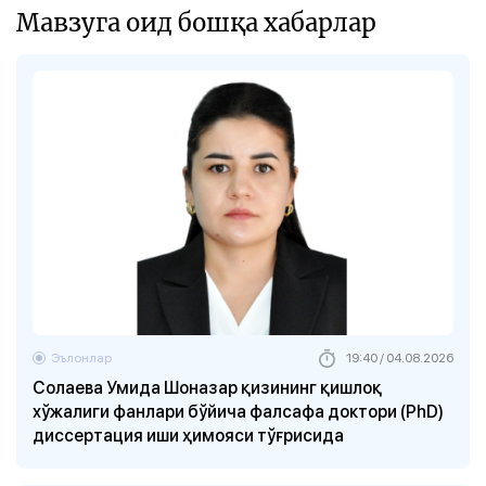
Мавзуга оид бошқа хабарлар
Эълонлар
19:40 / 04.08.2026
Солаева Умида Шоназар қизининг қишлоқ
хўжалиги фанлари бўйича фалсафа доктори (PhD)
диссертация иши ҳимояси тўғрисида