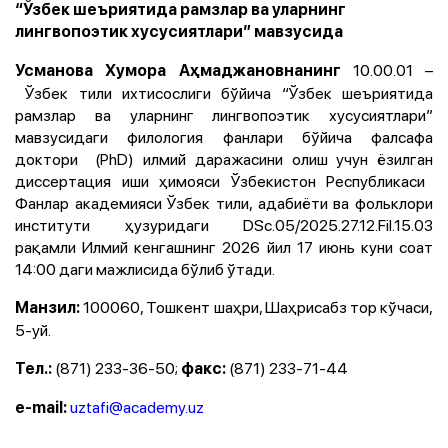
“Ўзбек шеъриятида рамзлар ва уларнинг
лингвопоэтик хусусиятлари” мавзусида
10.00.01 –
Усманова Хумора Аҳмаджановнанинг
Ўзбек тили ихтисослиги бўйича “Ўзбек шеъриятида
рамзлар ва уларнинг лингвопоэтик хусусиятлари”
мавзусидаги филология фанлари бўйича фалсафа
доктори (PhD) илмий даражасини олиш учун ёзилган
диссертация иши ҳимояси
Ўзбекистон Республикаси
Фанлар академияси Ўзбек тили, адабиёти ва фольклори
институти ҳузуридаги DSc.05/2025.27.12.Fil.15.03
рақамли Илмий кенгаш
нинг
2026 йил 17 июнь куни соат
14:00 даги мажлисида бўлиб ўтади.
100060, Тошкент шаҳри, Шаҳрисабз тор кўчаси,
Манзил:
5-уй.
(871) 233-36-50;
(871) 233-71-44
Тел.:
факс:
uztafi@academy.uz
e-mail: