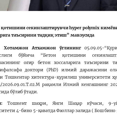
 қотишини секинлаштирувчи hyper polymix кимёв
Қарор ва ижро
“Ўзбекистон – 
арига таъсирини тадқиқ этиш” мавзусида
стратегияси
в Хотамжон Aтхамжон ўглининг
05.09.05-“Қу
ослиги бўйича “Бетон қотишини секинлашт
асининг оғир бетон хоссаларига таъсирини т
ифалсафа доктори (PhD) илмий даражасини ол
и Тошкентар хитектура-қурилиш университети ҳу
03/2026.09.01.Т.02.М рақамли Илмий кенгашнинг 20
ида бўлиб ўтади.
:
Тошкент шаҳри, Янги Шаҳар кўчаси, 9-уй
ситети 4-бино 5-қаватда Фаоллар залида ( Бош бино