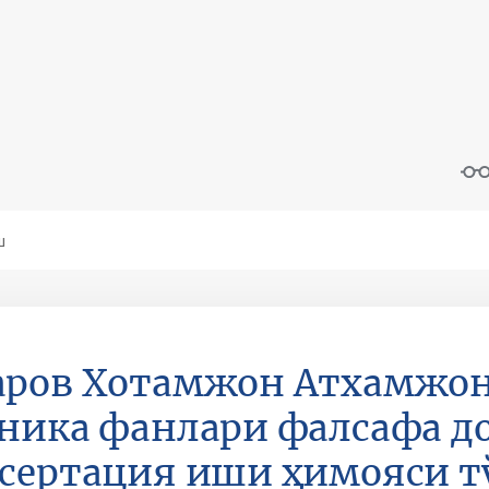
аров Хотамжон Aтхамжон
ника фанлари фалсафа до
сертация иши ҳимояси т