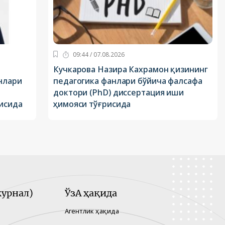
09:44 / 07.08.2026
Кучкарова Назира Кахрамон қизининг
нлари
педагогика фанлари бўйича фалсафа
доктори (PhD) диссертация иши
исида
ҳимояси тўғрисида
урнал)
ЎзА ҳақида
Агентлик ҳақида