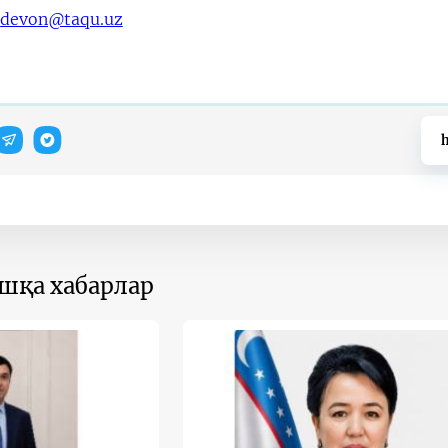
devon@taqu.uz
h
ошқа хабарлар