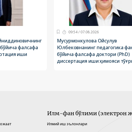
09:54 / 07.08.2026
айниддиновичнинг
Мусурмонкулова Ойсулув
 бўйича фалсафа
Юлбековнанинг педагогика фа
ертация иши
бўйича фалсафа доктори (PhD)
диссертация иши ҳимояси тўғр
Илм-фан бўлими (электрон ж
рожаат
Илмий иш эълонлари