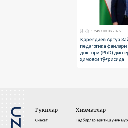
12:49 / 08.08.2026
Қорёғдиев Aртур З
педагогика фанлари
доктори (PhD) дисс
ҳимояси тўғрисида
Рукнлар
Хизматлар
Сиёсат
Тадбирлар ёритиш учун му