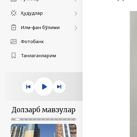
Ҳудудлар
Илм-фан бўлими
Фотобанк
Танлаганларим
Долзарб мавзулар