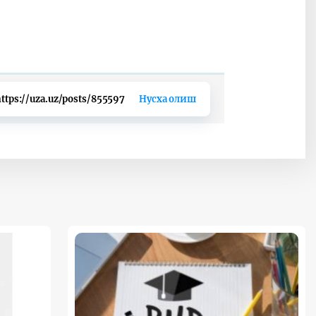
ttps://uza.uz/posts/855597
Нусха олиш