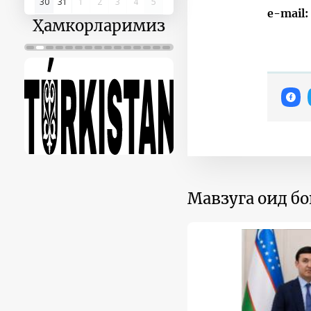
30
31
1
2
3
4
5
e-mail:
Ҳамкорларимиз
Мавзуга оид б