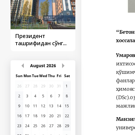
“Бетон
Президент
Президент
хоссал
ташрифидан сўнг...
ташрифлари
Умаро
ихтис
August
2026
қўшимч
Sun
Mon
Tue
Wed
Thu
Fri
Sat
фанлар
26
27
28
29
30
31
1
ҳимояс
2
3
4
5
6
7
8
(DSc).
мажлис
9
10
11
12
13
14
15
16
17
18
19
20
21
22
Манзил
23
24
25
26
27
28
29
универ