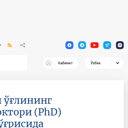
1
1
1
1
1
Кабинет
Ўзбек
 ўғлининг
ктори (PhD)
ўғрисида