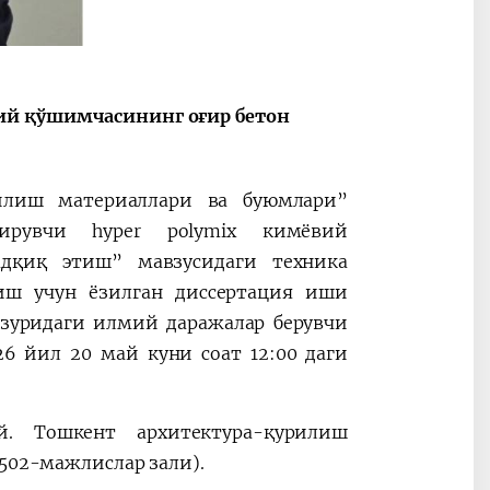
ий қўшимчасининг оғир бетон
2030”
Президент Шавкат
2026 йил –
Мирзиёев
Маҳаллани
раислигида
ривожланти
рилиш материаллари ва буюмлари”
ўтказилган
жамиятни
ирувчи hyper polymix кимёвий
видеоселектор
юксалтириш
йиғилишлари
адқиқ этиш” мавзусидаги техника
иш учун ёзилган диссертация иши
зуридаги илмий даражалар берувчи
26 йил 20 май куни соат 12:00 даги
. Тошкент архитектура-қурилиш
 502-мажлислар зали).