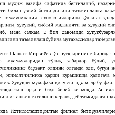
аш муҳим вазифа сифатида белгиланиб, назари
ти билан узвий боғлиқлигини таъминлашга қарат
т-коммуникация технологияларини қўллаган ҳолд
арлиги, ҳуқуқий, сиёсий маданияти ва ҳуқуқий 
либ, мана салкам 2 йил давомида ҳуқуқбузарл
злигини таъминлаш бўйича мутахассислар тайёрлан
ент Шавкат Мирзиёев ўз нутқларининг бирида: 
ар муаммоларидан тўлиқ хабардор бўлиб, у
чиликнинг барвақт олдини олганда эди, бугун н
и, жиноятчиликка қарши курашишда ҳалигача 
миз. Ҳуқуқни муҳофаза қилувчи идоралар бу фаол
таққослаш орқали баҳо бериб келмоқда. Аслид
изни ташвишга солиши керак», деб таъкидлаган эд
кда Ихтисослаштирилган филиал битирувчилари