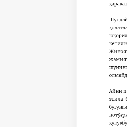
ҳарака
Шунда
ҳолатл
юқорид
кетилг
Жиноят
жамият
шунинг
олмайд
Aйни п
этила 
бугунг
нотўғр
ҳуқуқб