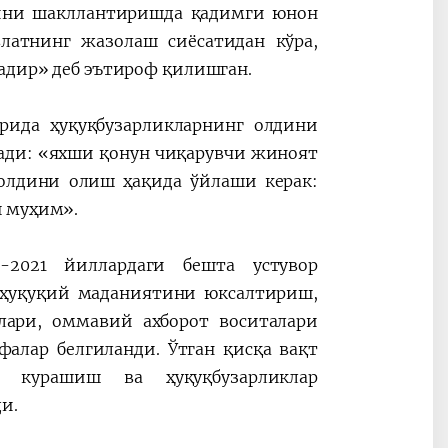
мини шакллантиришда қадимги юнон
латнинг жазолаш сиёсатидан кўра,
гадир» деб эътироф қилишган.
рида ҳуқуқбузарликларнинг олдини
ади: «яхши қонун чиқарувчи жиноят
олдини олиш ҳақида ўйлаши керак:
ш муҳим».
-2021 йиллардаги бешта устувор
 ҳуқуқий маданиятини юксалтириш,
лари, оммавий ахборот воситалари
алар белгиланди. Ўтган қисқа вақт
 курашиш ва ҳуқуқбузарликлар
и.