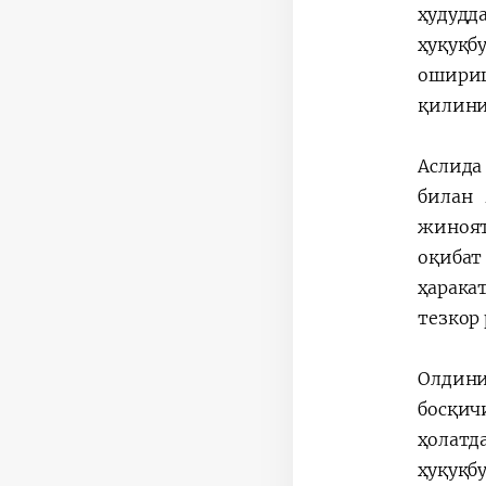
ҳудудд
ҳуқуқ
ошириш
қилини
Аслида
билан 
жиноят
оқибат
ҳарака
тезкор
Олдини
босқич
ҳолатд
ҳуқуқб