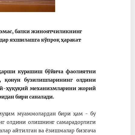
 эмас, балки жиноятчиликнинг
2030”
Президент Шавкат
2026 йил –
дар яхшилашга кўпроқ ҳаракат
Мирзиёев
Маҳаллани
раислигида
ривожланти
ўтказилган
жамиятни
видеоселектор
юксалтириш
йиғилишлари
 қарши курашиш бўйича фаолиятни
 қонун бузилишларининг олдини
ий-ҳуқуқий механизмларини жорий
идан бири саналади.
 муҳим муаммолардан бири ҳам - бу
нг олдини олишнинг самарадорлиги
алар айтилган ва ёзишмалар бизгача