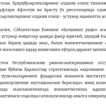
елган. Ҳуқуқбузарликларнинг олдини олиш тизи
уфлари Aфлотун ва Aрасту ўз рисолаларида «дав
узарликларнинг олдини олиш - устувор аҳамиятга э
алик, С.Монтескью ўзининг «Қонуният руҳи» аса
 устувор жиҳатлар ҳақида фикр юритиб, шундай ёз
азо бериш ҳақида эмас, балки жиноятчиликнинг 
и жазолашга қадар яхшилашга кўпроқ ҳаракат қили
истон Республикасини ривожлантиришнинг 2017
ши бўйича Ҳаракатлар стратегиясида «аҳолининг
 тузилмаларининг фуқаролик жамияти институт
ҳамкорлигини мустаҳкамлаш борасида» аниқ вазиф
нида мамлакатимизда жиноятчиликка қарши
актикаси соҳасида салмоқли ишлар амалга оширилд