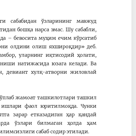
ги сабабидан ўзларининг мавжуд
идан бошқа нарса эмас. Шу сабабли,
да – бевосита муҳим ечим кўрсатиб
рни олдини олиш яхшироқдир» деб.
мбор, уларнинг иқтисодий ҳолати,
иниши натижасида юзага келади. Ва
н, девиант хулқ-атворни жиловлай
кўплаб жамоат ташкилотлари ташкил
т ишлари фаол юритилмоқда. Чунки
тга зарар етказадиган ҳар қандай
ларда ўзлари билмаган ҳолда ҳам
илимсизлиги сабаб содир этилади.