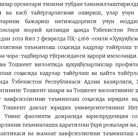
шлар органлари тизими тубдан такомиллаштирилд
и ва касб тайёргарлигини ошириш, улар учун
аларини бажариш натижадорлиги учун моддий
измлари жорий қилинди ҳамда Ўзбекистон Респ
дан 2019 йил 7 февралда ПҚ-4166-сонли «Ҳуқуқбуз
злигини таъминлаш соҳасида кадрлар тайёрлаш
а чора-тадбирлар тўғрисида»ги қарори имзоланди.
ва Тошкент вилоятида ҳуқуқбузарликлар профил
лаш соҳасида кадрлар тайёрлаш ва қайта тайёр
ида Ўзбекистон Республикаси Адлия вазирлиги
игининг Тошкент шаҳри ва Тошкент вилоятининг ҳ
 хавфсизлигини таъминлаш соҳасида юридик ка
 Тошкент давлат юридик университетининг Их
. Унинг фаолияти доирасида юриспруденция со
арликни таъминлашга қаратилган ўқув режалари ва 
актикаси ва жамоат хавфсизлигини таъминлаш со