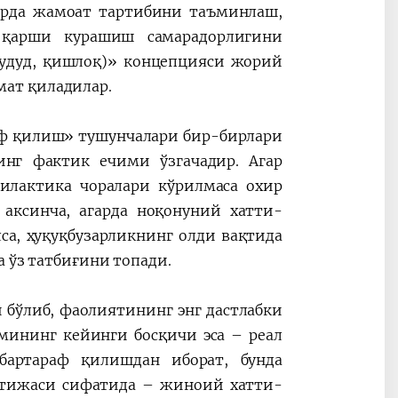
арда жамоат тартибини таъминлаш,
 қарши курашиш самарадорлигини
удуд, қишлоқ)» концепцияси жорий
ат қиладилар.
аф қилиш» тушунчалари бир-бирлари
инг фактик ечими ўзгачадир. Агар
илактика чоралари кўрилмаса охир
аксинча, агарда ноқонуний хатти-
а, ҳуқуқбузарликнинг олди вақтида
а ўз татбиғини топади.
 бўлиб, фаолиятининг энг дастлабки
мининг кейинги босқичи эса – реал
 бартараф қилишдан иборат, бунда
натижаси сифатида – жиноий хатти-