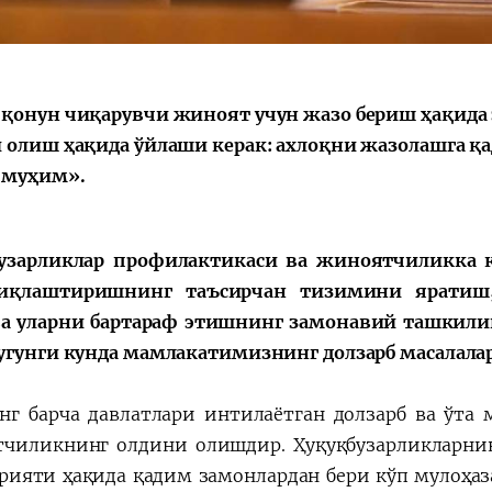
қонун чиқарувчи жиноят учун жазо бериш ҳақида
Қарор ва ижро
“Ўзбекистон – 
 олиш ҳақида ўйлаши керак: ахлоқни жазолашга қа
стратегияси
 муҳим».
узарликлар профилактикаси ва жиноятчиликка
иқлаштиришнинг таъсирчан тизимини яратиш,
а уларни бартараф этишнинг замонавий ташкил
угунги кунда мамлакатимизнинг долзарб масалалар
нг барча давлатлари интилаётган долзарб ва ўта
чиликнинг олдини олишдир. Ҳуқуқбузарликларни
урияти ҳақида қадим замонлардан бери кўп мулоҳаз