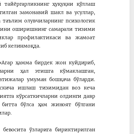
й тайёргарликнинг ҳуқуқни қўллаш
илган замонавий шакл ва усуллар,
а таълим олувчиларнинг психологик
онгини оширишнинг самарали тизими
иклар профилактикаси ва жамоат
иб келинмоқда.
«Агар ҳамма бирдек жон куйдириб,
ларни ҳал этишга кўмаклашган,
атижалар умуман бошқача бўларди.
эскича ишлаш тизимидан воз кеча
иятга кўрсаткичларни олдинги давр
а битта бўлса ҳам жиноят бўлгани
илар.
 бевосита ўзларига бириктирилган