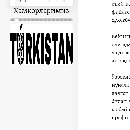
30
31
1
2
3
4
5
етиб к
Ҳамкорларимиз
файлас
ҳуқуқб
Кейинч
олишда
учун ж
ахлоқн
Ўзбек
йўнали
давлат
билан 
мобай
профил