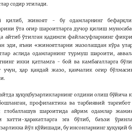
тлар содир этилади.
й қилиб, жиноят - бу одамларнинг бефарқли
арини ўта оғир шароитларга дучор қилиш муносабат
а айтиб ўтилган қадимги файласуфларнинг фикри
ан эди, яъни «жиноятларни жазолашдан кўра ула
лар аслида одамларнинг турмуш шароити, аввала
нинг икки қатламга - бой ва камбағалларга бўл
 учун, ҳар қандай жазо, қанчалик оғир бўлмаси
и.
айтда ҳуқуқбузарликларнинг олдини олиш бўйича 
бошланган, профилактика ва тарбиявий тарғибо
и глобаллашув шароитида айрим одамлар жамия
и хатти-ҳаракатларга эга бўлиб, баъзи ўрин
узарликка йўл қўйишади, бу инсонларнинг ҳуқуқий б