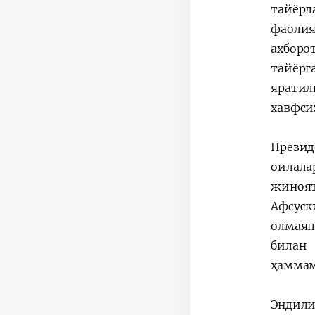
тайёрл
фаолия
ахборо
тайёрг
ярати
хавфси
Презид
оилал
жиноят
Афсуск
олмаяп
билан 
ҳаммам
Эндили