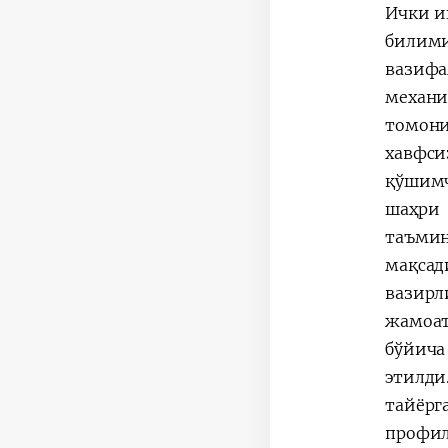
Ички и
билим
вазиф
механ
томони
хавфси
қўшимч
шаҳри 
таъмин
мақсад
вазирл
жамоат
бўйича
этилди
тайёрг
профил