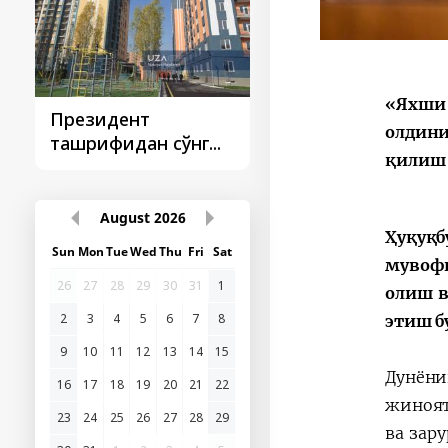
«Яхши 
Президент
Президент
олдини
ташрифидан сўнг...
ташрифлари
қилиш
August
2026
Ҳуқуқб
Sun
Mon
Tue
Wed
Thu
Fri
Sat
мувоф
26
27
28
29
30
31
1
олиш в
2
3
4
5
6
7
8
этиш б
9
10
11
12
13
14
15
Дунёни
16
17
18
19
20
21
22
жиноят
23
24
25
26
27
28
29
ва зар