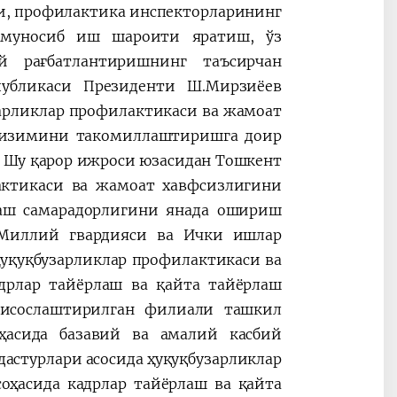
и, профилактика инспекторларининг
 муносиб иш шароити яратиш, ўз
 рағбатлантиришнинг таъсирчан
убликаси Президенти Ш.Мирзиёев
арликлар профилактикаси ва жамоат
 тизимини такомиллаштиришга доир
 Шу қарор ижроси юзасидан Тошкент
актикаси ва жамоат хавфсизлигини
лаш самарадорлигини янада ошириш
, Миллий гвардияси ва Ички ишлар
уқуқбузарликлар профилактикаси ва
дрлар тайёрлаш ва қайта тайёрлаш
тисослаштирилган филиали ташкил
ҳасида базавий ва амалий касбий
дастурлари асосида ҳуқуқбузарликлар
ҳасида кадрлар тайёрлаш ва қайта