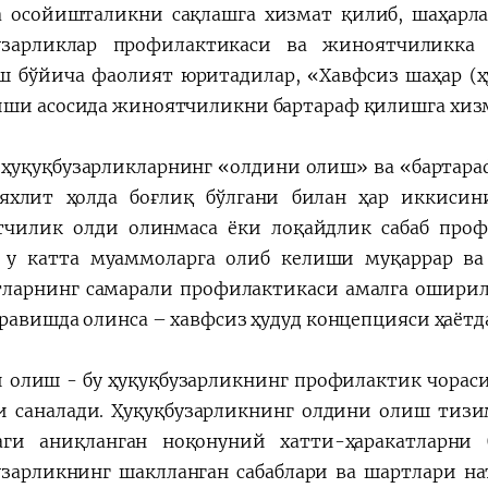
а осойишталикни сақлашга хизмат қилиб, шаҳарл
бузарликлар профилактикаси ва жиноятчиликка
 бўйича фаолият юритадилар, «Хавфсиз шаҳар (ҳ
ши асосида жиноятчиликни бартараф қилишга хизм
 ҳуқуқбузарликларнинг «олдини олиш» ва «бартар
яхлит ҳолда боғлиқ бўлгани билан ҳар иккисин
чилик олди олинмаса ёки лоқайдлик сабаб проф
 у катта муаммоларга олиб келиши муқаррар ва 
тларнинг самарали профилактикаси амалга оширилс
 равишда олинса – хавфсиз ҳудуд концепцияси ҳаётд
 олиш - бу ҳуқуқбузарликнинг профилактик чораси
и саналади. Ҳуқуқбузарликнинг олдини олиш тизи
аги аниқланган ноқонуний хатти-ҳаракатларни
узарликнинг шаклланган сабаблари ва шартлари 