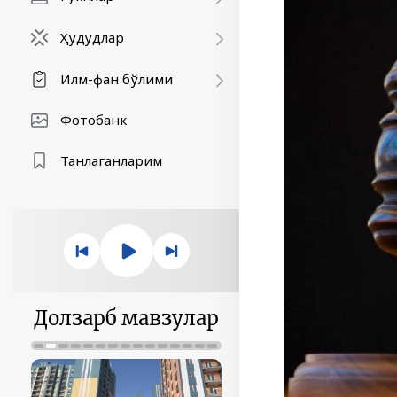
Ҳудудлар
Илм-фан бўлими
Фотобанк
Танлаганларим
Долзарб мавзулар