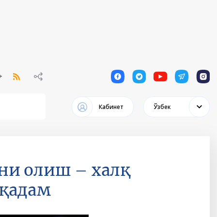
1
1
1
1
1
Кабинет
Ўзбек
ни олиш – халқ
 қадам