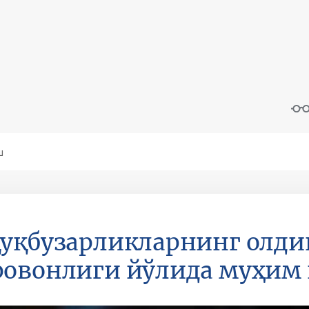
уқбузарликларнинг олди
овонлиги йўлида муҳим